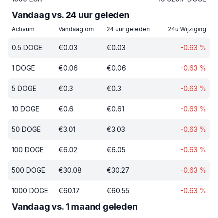
Vandaag vs. 24 uur geleden
Activum
Vandaag om
24 uur geleden
24u Wijziging
0.5
DOGE
€
0.03
€
0.03
-0.63
%
1
DOGE
€
0.06
€
0.06
-0.63
%
5
DOGE
€
0.3
€
0.3
-0.63
%
10
DOGE
€
0.6
€
0.61
-0.63
%
50
DOGE
€
3.01
€
3.03
-0.63
%
100
DOGE
€
6.02
€
6.05
-0.63
%
500
DOGE
€
30.08
€
30.27
-0.63
%
1000
DOGE
€
60.17
€
60.55
-0.63
%
Vandaag vs. 1 maand geleden