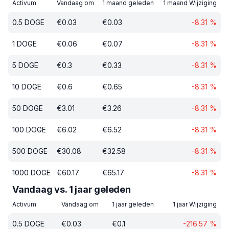
Activum
Vandaag om
1 maand geleden
1 maand Wijziging
0.5
DOGE
€
0.03
€
0.03
-8.31
%
1
DOGE
€
0.06
€
0.07
-8.31
%
5
DOGE
€
0.3
€
0.33
-8.31
%
10
DOGE
€
0.6
€
0.65
-8.31
%
50
DOGE
€
3.01
€
3.26
-8.31
%
100
DOGE
€
6.02
€
6.52
-8.31
%
500
DOGE
€
30.08
€
32.58
-8.31
%
1000
DOGE
€
60.17
€
65.17
-8.31
%
Vandaag vs. 1 jaar geleden
Activum
Vandaag om
1 jaar geleden
1 jaar Wijziging
0.5
DOGE
€
0.03
€
0.1
-216.57
%