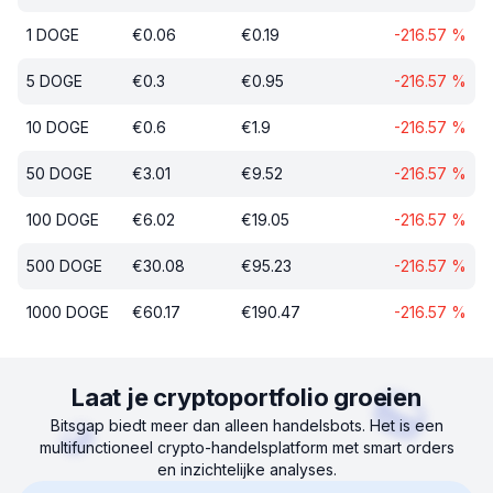
1
DOGE
€
0.06
€
0.19
-216.57
%
5
DOGE
€
0.3
€
0.95
-216.57
%
10
DOGE
€
0.6
€
1.9
-216.57
%
50
DOGE
€
3.01
€
9.52
-216.57
%
100
DOGE
€
6.02
€
19.05
-216.57
%
500
DOGE
€
30.08
€
95.23
-216.57
%
1000
DOGE
€
60.17
€
190.47
-216.57
%
Laat je cryptoportfolio groeien
Bitsgap biedt meer dan alleen handelsbots. Het is een
multifunctioneel crypto-handelsplatform met smart orders
en inzichtelijke analyses.