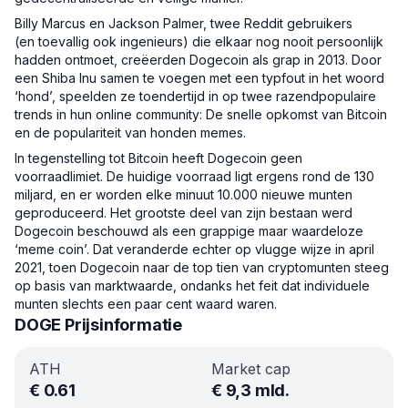
Billy Marcus en Jackson Palmer, twee Reddit gebruikers
(en toevallig ook ingenieurs) die elkaar nog nooit persoonlijk
hadden ontmoet, creëerden Dogecoin als grap in 2013. Door
een Shiba Inu samen te voegen met een typfout in het woord
‘hond’, speelden ze toendertijd in op twee razendpopulaire
trends in hun online community: De snelle opkomst van Bitcoin
en de populariteit van honden memes.
In tegenstelling tot Bitcoin heeft Dogecoin geen
voorraadlimiet. De huidige voorraad ligt ergens rond de 130
miljard, en er worden elke minuut 10.000 nieuwe munten
geproduceerd. Het grootste deel van zijn bestaan werd
Dogecoin beschouwd als een grappige maar waardeloze
‘meme coin’. Dat veranderde echter op vlugge wijze in april
2021, toen Dogecoin naar de top tien van cryptomunten steeg
op basis van marktwaarde, ondanks het feit dat individuele
munten slechts een paar cent waard waren.
DOGE Prijsinformatie
ATH
Market cap
€
0.61
€
9,3 mld.