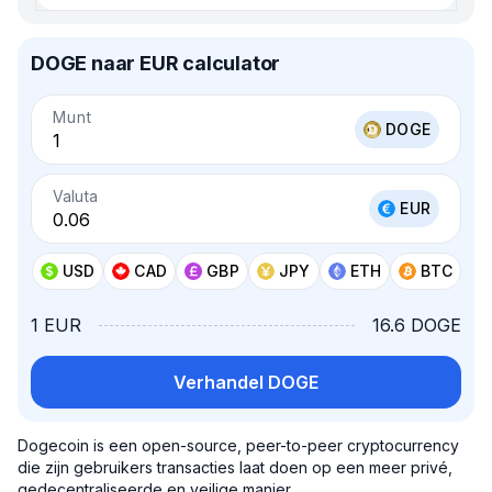
DOGE naar EUR calculator
Munt
DOGE
Valuta
EUR
USD
CAD
GBP
JPY
ETH
BTC
1 EUR
16.6 DOGE
Verhandel DOGE
Dogecoin is een open-source, peer-to-peer cryptocurrency
die zijn gebruikers transacties laat doen op een meer privé,
gedecentraliseerde en veilige manier.