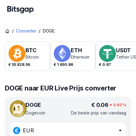
/
Converter
/
DOGE
BTC
ETH
USDT
Bitcoin
Ethereum
Tether U
€
55 828.56
€
1 650.86
€
0.87
DOGE naar EUR Live Prijs converter
DOGE
€
0.06
0.63
%
Dogecoin
De beste prijs van vandaag
EUR