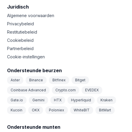
Juridisch
Algemene voorwaarden
Privacybeleid
Restitutiebeleid
Cookiebeleid
Partnerbeleid
Cookie-instellingen
Ondersteunde beurzen
Aster
Binance
Bitfinex
Bitget
Coinbase Advanced
Crypto.com
EVEDEX
Gate.io
Gemini
HTX
Hyperliquid
Kraken
Kucoin
OKX
Poloniex
WhiteBIT
BitMart
Ondersteunde munten