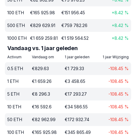
100
ETH
€
165 925.98
€
151 956.45
+
8.42
%
500
ETH
€
829 629.91
€
759 782.26
+
8.42
%
1000
ETH
€
1 659 259.81
€
1 519 564.52
+
8.42
%
Vandaag vs. 1 jaar geleden
Activum
Vandaag om
1 jaar geleden
1 jaar Wijziging
0.5
ETH
€
829.63
€
1 729.33
-108.45
%
1
ETH
€
1 659.26
€
3 458.65
-108.45
%
5
ETH
€
8 296.3
€
17 293.27
-108.45
%
10
ETH
€
16 592.6
€
34 586.55
-108.45
%
50
ETH
€
82 962.99
€
172 932.74
-108.45
%
100
ETH
€
165 925.98
€
345 865.49
-108.45
%