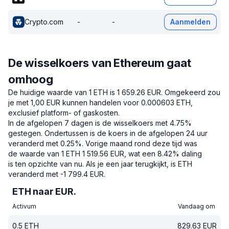
Crypto.com
-
-
Aanmelden
De wisselkoers van Ethereum gaat
omhoog
De huidige waarde van 1 ETH is 1 659.26 EUR.
Omgekeerd zou
je met 1,00 EUR kunnen handelen voor 0.000603 ETH,
exclusief platform- of gaskosten.
In de afgelopen 7 dagen is de wisselkoers met 4.75%
gestegen.
Ondertussen is de koers in de afgelopen 24 uur
veranderd met 0.25%.
Vorige maand rond deze tijd was
de waarde van 1 ETH 1 519.56 EUR, wat een 8.42% daling
is ten opzichte van nu.
Als je een jaar terugkijkt, is ETH
veranderd met -1 799.4 EUR.
ETH naar EUR.
Activum
Vandaag om
0.5
ETH
829.63
EUR