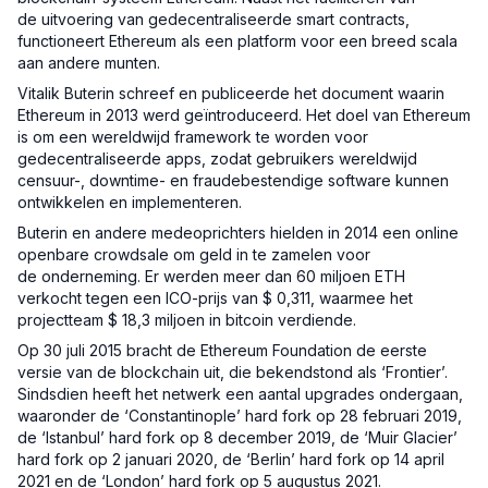
de uitvoering van gedecentraliseerde smart contracts,
functioneert Ethereum als een platform voor een breed scala
aan andere munten.
Vitalik Buterin schreef en publiceerde het document waarin
Ethereum in 2013 werd geïntroduceerd. Het doel van Ethereum
is om een wereldwijd framework te worden voor
gedecentraliseerde apps, zodat gebruikers wereldwijd
censuur-, downtime- en fraudebestendige software kunnen
ontwikkelen en implementeren.
Buterin en andere medeoprichters hielden in 2014 een online
openbare crowdsale om geld in te zamelen voor
de onderneming. Er werden meer dan 60 miljoen ETH
verkocht tegen een ICO-prijs van $ 0,311, waarmee het
projectteam $ 18,3 miljoen in bitcoin verdiende.
Op 30 juli 2015 bracht de Ethereum Foundation de eerste
versie van de blockchain uit, die bekendstond als ‘Frontier’.
Sindsdien heeft het netwerk een aantal upgrades ondergaan,
waaronder de ‘Constantinople’ hard fork op 28 februari 2019,
de ‘Istanbul’ hard fork op 8 december 2019, de ‘Muir Glacier’
hard fork op 2 januari 2020, de ‘Berlin’ hard fork op 14 april
2021 en de ‘London’ hard fork op 5 augustus 2021.