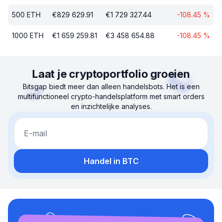
500
ETH
€
829 629.91
€
1 729 327.44
-108.45
%
1000
ETH
€
1 659 259.81
€
3 458 654.88
-108.45
%
Laat je cryptoportfolio groeien
Bitsgap biedt meer dan alleen handelsbots. Het is een
multifunctioneel crypto-handelsplatform met smart orders
en inzichtelijke analyses.
E-mail
Handel in BTC