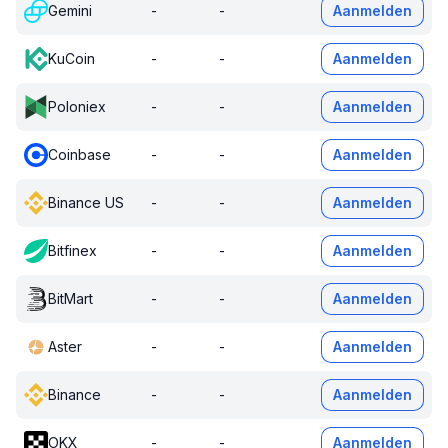
Gemini
-
-
Aanmelden
KuCoin
-
-
Aanmelden
Poloniex
-
-
Aanmelden
Coinbase
-
-
Aanmelden
Binance US
-
-
Aanmelden
Bitfinex
-
-
Aanmelden
BitMart
-
-
Aanmelden
Aster
-
-
Aanmelden
Binance
-
-
Aanmelden
OKX
-
-
Aanmelden