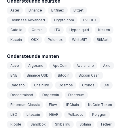
Ondersteunde beurzen
Aster
Binance
Bitfinex
Bitget
Coinbase Advanced
Crypto.com
EVEDEX
Gate.io
Gemini
HTX
Hyperliquid
Kraken
Kucoin
OKX
Poloniex
WhiteBIT
BitMart
Ondersteunde munten
Aave
Algorand
ApeCoin
Avalanche
Axie
BNB
Binance USD
Bitcoin
Bitcoin Cash
Cardano
Chainlink
Cosmos
Cronos
Dai
Decentraland
Dogecoin
Ethereum
Ethereum Classic
Flow
IPChain
KuCoin Token
LEO
Litecoin
NEAR
Polkadot
Polygon
Ripple
Sandbox
Shiba Inu
Solana
Tether