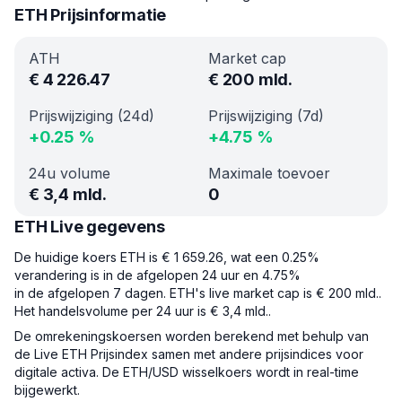
ETH Prijsinformatie
ATH
Market cap
€
4 226.47
€
200 mld.
Prijswijziging (24d)
Prijswijziging (7d)
+
0.25
%
+
4.75
%
24u volume
Maximale toevoer
€
3,4 mld.
0
ETH Live gegevens
De huidige koers ETH is € 1 659.26, wat een 0.25%
verandering is in de afgelopen 24 uur en 4.75%
in de afgelopen 7 dagen. ETH's live market cap is € 200 mld..
Het handelsvolume per 24 uur is € 3,4 mld..
De omrekeningskoersen worden berekend met behulp van
de Live ETH Prijsindex samen met andere prijsindices voor
digitale activa. De ETH/USD wisselkoers wordt in real-time
bijgewerkt.