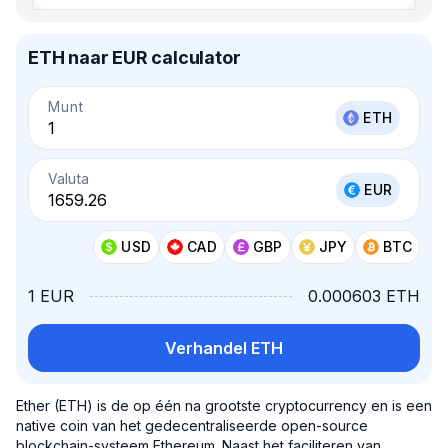
ETH naar EUR calculator
Munt
ETH
Valuta
EUR
USD
CAD
GBP
JPY
BTC
1 EUR
0.000603 ETH
Verhandel ETH
Ether (ETH) is de op één na grootste cryptocurrency en is een
native coin van het gedecentraliseerde open-source
blockchain-systeem Ethereum. Naast het faciliteren van