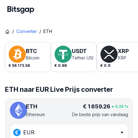
/
Converter
/
ETH
BTC
USDT
XRP
Bitcoin
Tether USDt
XRP
€
56 173.58
€
0.86
€
0.9
ETH naar EUR Live Prijs converter
ETH
€
1 659.26
0.25
%
Ethereum
De beste prijs van vandaag
EUR