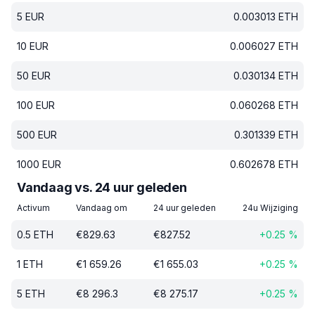
5
EUR
0.003013
ETH
10
EUR
0.006027
ETH
50
EUR
0.030134
ETH
100
EUR
0.060268
ETH
500
EUR
0.301339
ETH
1000
EUR
0.602678
ETH
Vandaag vs. 24 uur geleden
Activum
Vandaag om
24 uur geleden
24u Wijziging
0.5
ETH
€
829.63
€
827.52
+
0.25
%
1
ETH
€
1 659.26
€
1 655.03
+
0.25
%
5
ETH
€
8 296.3
€
8 275.17
+
0.25
%