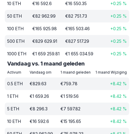
10
ETH
€
16 592.6
€
16 550.35
+
0.25
%
50
ETH
€
82 962.99
€
82 751.73
+
0.25
%
100
ETH
€
165 925.98
€
165 503.46
+
0.25
%
500
ETH
€
829 629.91
€
827 517.29
+
0.25
%
1000
ETH
€
1 659 259.81
€
1 655 034.59
+
0.25
%
Vandaag vs. 1 maand geleden
Activum
Vandaag om
1 maand geleden
1 maand Wijziging
0.5
ETH
€
829.63
€
759.78
+
8.42
%
1
ETH
€
1 659.26
€
1 519.56
+
8.42
%
5
ETH
€
8 296.3
€
7 597.82
+
8.42
%
10
ETH
€
16 592.6
€
15 195.65
+
8.42
%
50
ETH
€
82 962.99
€
75 978.23
+
8.42
%