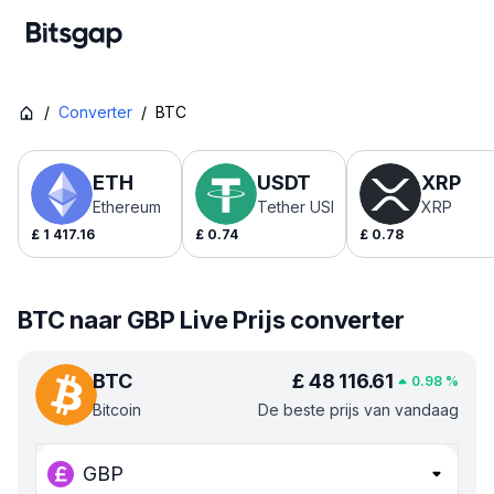
/
Converter
/
BTC
ETH
USDT
XRP
Ethereum
Tether USDt
XRP
£
1 417.16
£
0.74
£
0.78
BTC naar GBP Live Prijs converter
BTC
£
48 116.61
0.98
%
Bitcoin
De beste prijs van vandaag
GBP