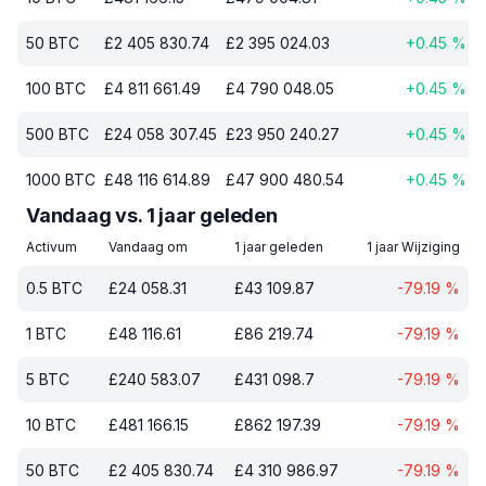
50
BTC
£
2 405 830.74
£
2 395 024.03
+
0.45
%
100
BTC
£
4 811 661.49
£
4 790 048.05
+
0.45
%
500
BTC
£
24 058 307.45
£
23 950 240.27
+
0.45
%
1000
BTC
£
48 116 614.89
£
47 900 480.54
+
0.45
%
Vandaag vs. 1 jaar geleden
Activum
Vandaag om
1 jaar geleden
1 jaar Wijziging
0.5
BTC
£
24 058.31
£
43 109.87
-79.19
%
1
BTC
£
48 116.61
£
86 219.74
-79.19
%
5
BTC
£
240 583.07
£
431 098.7
-79.19
%
10
BTC
£
481 166.15
£
862 197.39
-79.19
%
50
BTC
£
2 405 830.74
£
4 310 986.97
-79.19
%