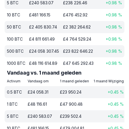
5
BTC
£
240 583.07
£
238 226.46
+
0.98
%
10
BTC
£
481 166.15
£
476 452.92
+
0.98
%
50
BTC
£
2 405 830.74
£
2 382 264.62
+
0.98
%
100
BTC
£
4 811 661.49
£
4 764 529.24
+
0.98
%
500
BTC
£
24 058 307.45
£
23 822 646.22
+
0.98
%
1000
BTC
£
48 116 614.89
£
47 645 292.43
+
0.98
%
Vandaag vs. 1 maand geleden
Activum
Vandaag om
1 maand geleden
1 maand Wijziging
0.5
BTC
£
24 058.31
£
23 950.24
+
0.45
%
1
BTC
£
48 116.61
£
47 900.48
+
0.45
%
5
BTC
£
240 583.07
£
239 502.4
+
0.45
%
10
BTC
£
481 166.15
£
479 004.81
+
0.45
%