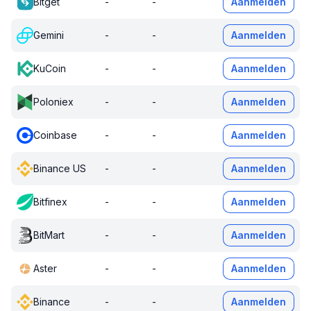
Bitget
-
-
Aanmelden
Gemini
-
-
Aanmelden
KuCoin
-
-
Aanmelden
Poloniex
-
-
Aanmelden
Coinbase
-
-
Aanmelden
Binance US
-
-
Aanmelden
Bitfinex
-
-
Aanmelden
BitMart
-
-
Aanmelden
Aster
-
-
Aanmelden
Binance
-
-
Aanmelden