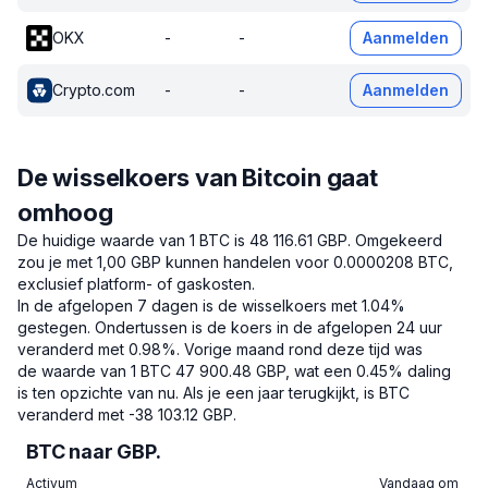
OKX
-
-
Aanmelden
Crypto.com
-
-
Aanmelden
De wisselkoers van Bitcoin gaat
omhoog
De huidige waarde van 1 BTC is 48 116.61 GBP.
Omgekeerd
zou je met 1,00 GBP kunnen handelen voor 0.0000208 BTC,
exclusief platform- of gaskosten.
In de afgelopen 7 dagen is de wisselkoers met 1.04%
gestegen.
Ondertussen is de koers in de afgelopen 24 uur
veranderd met 0.98%.
Vorige maand rond deze tijd was
de waarde van 1 BTC 47 900.48 GBP, wat een 0.45% daling
is ten opzichte van nu.
Als je een jaar terugkijkt, is BTC
veranderd met -38 103.12 GBP.
BTC naar GBP.
Activum
Vandaag om