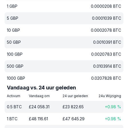
1
GBP
0.0000208
BTC
5
GBP
0.0001039
BTC
10
GBP
0.0002078
BTC
50
GBP
0.0010391
BTC
100
GBP
0.0020783
BTC
500
GBP
0.0103914
BTC
1000
GBP
0.0207828
BTC
Vandaag vs. 24 uur geleden
Activum
Vandaag om
24 uur geleden
24u Wijziging
0.5
BTC
£
24 058.31
£
23 822.65
+
0.98
%
1
BTC
£
48 116.61
£
47 645.29
+
0.98
%