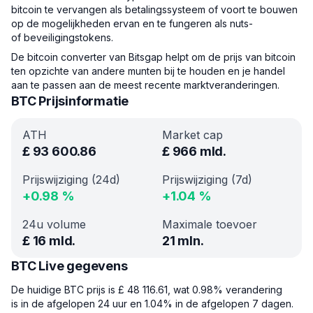
bitcoin te vervangen als betalingssysteem of voort te bouwen
op de mogelijkheden ervan en te fungeren als nuts-
of beveiligingstokens.
De bitcoin converter van Bitsgap helpt om de prijs van bitcoin
ten opzichte van andere munten bij te houden en je handel
aan te passen aan de meest recente marktveranderingen.
BTC Prijsinformatie
ATH
Market cap
£
93 600.86
£
966 mld.
Prijswijziging (24d)
Prijswijziging (7d)
+
0.98
%
+
1.04
%
24u volume
Maximale toevoer
£
16 mld.
21 mln.
BTC Live gegevens
De huidige BTC prijs is £ 48 116.61, wat 0.98% verandering
is in de afgelopen 24 uur en 1.04% in de afgelopen 7 dagen.