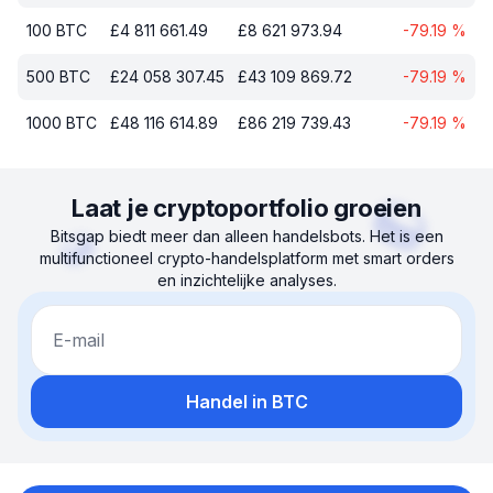
100
BTC
£
4 811 661.49
£
8 621 973.94
-79.19
%
500
BTC
£
24 058 307.45
£
43 109 869.72
-79.19
%
1000
BTC
£
48 116 614.89
£
86 219 739.43
-79.19
%
Laat je cryptoportfolio groeien
Bitsgap biedt meer dan alleen handelsbots. Het is een
multifunctioneel crypto-handelsplatform met smart orders
en inzichtelijke analyses.
E-mail
Handel in BTC