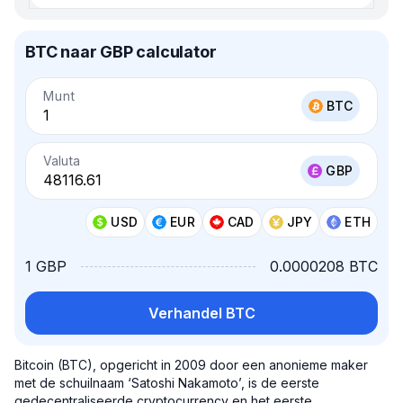
BTC naar GBP calculator
Munt
BTC
Valuta
GBP
USD
EUR
CAD
JPY
ETH
1 GBP
0.0000208 BTC
Verhandel BTC
Bitcoin (BTC), opgericht in 2009 door een anonieme maker
met de schuilnaam ‘Satoshi Nakamoto’, is de eerste
gedecentraliseerde cryptocurrency en het eerste