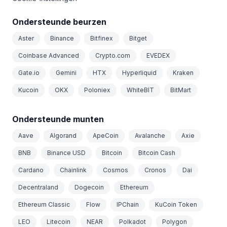
Ondersteunde beurzen
Aster
Binance
Bitfinex
Bitget
Coinbase Advanced
Crypto.com
EVEDEX
Gate.io
Gemini
HTX
Hyperliquid
Kraken
Kucoin
OKX
Poloniex
WhiteBIT
BitMart
Ondersteunde munten
Aave
Algorand
ApeCoin
Avalanche
Axie
BNB
Binance USD
Bitcoin
Bitcoin Cash
Cardano
Chainlink
Cosmos
Cronos
Dai
Decentraland
Dogecoin
Ethereum
Ethereum Classic
Flow
IPChain
KuCoin Token
LEO
Litecoin
NEAR
Polkadot
Polygon