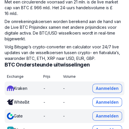
Met een circulerende voorraad van 21 mln. is de live market
cap van BTC £ 966 mld.. Het 24-uurs handelsvolume is £
16 mld..
De omrekeningskoersen worden berekend aan de hand van
de Live BTC Prijsindex samen met andere prijsindices voor
digitale activa. De BTC/USD wisselkoers wordt in real-time
bijgewerkt.
Volg Bitsgap’s crypto-converter en calculator voor 24/7 live
updates van de wisselkoersen tussen crypto- en fiatvaluta’s,
waaronder BTC, ETH, XRP naar USD, EUR, GBP.
BTC Ondersteunde uitwisselingen
Exchange
Prijs
Volume
Kraken
-
-
Aanmelden
WhiteBit
-
-
Aanmelden
Gate
-
-
Aanmelden