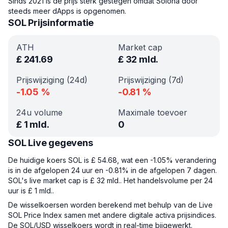
Sinds 2021 is de prijs sterk gestegen omdat Solona door
steeds meer dApps is opgenomen.
SOL Prijsinformatie
ATH
Market cap
£
241.69
£
32 mld.
Prijswijziging (24d)
Prijswijziging (7d)
-1.05
%
-0.81
%
24u volume
Maximale toevoer
£
1 mld.
0
SOL Live gegevens
De huidige koers SOL is £ 54.68, wat een -1.05% verandering
is in de afgelopen 24 uur en -0.81% in de afgelopen 7 dagen.
SOL's live market cap is £ 32 mld.. Het handelsvolume per 24
uur is £ 1 mld..
De wisselkoersen worden berekend met behulp van de Live
SOL Price Index samen met andere digitale activa prijsindices.
De SOL/USD wisselkoers wordt in real-time bijgewerkt.