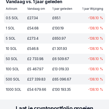
Vandaag vs. 1 jaar geleden
Activum
Vandaag om
1 jaar geleden
1 jaar Wijziging
0.5
SOL
£
27.34
£
65.1
-138.10
%
1
SOL
£
54.68
£
130.19
-138.10
%
5
SOL
£
273.4
£
650.97
-138.10
%
10
SOL
£
546.8
£
1 301.93
-138.10
%
50
SOL
£
2 733.98
£
6 509.67
-138.10
%
100
SOL
£
5 467.97
£
13 019.33
-138.10
%
500
SOL
£
27 339.83
£
65 096.67
-138.10
%
1000
SOL
£
54 679.66
£
130 193.35
-138.10
%
Laat je cryptoportfolio groeien