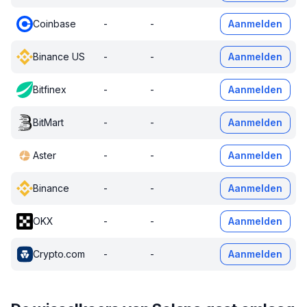
Coinbase
-
-
Aanmelden
Binance US
-
-
Aanmelden
Bitfinex
-
-
Aanmelden
BitMart
-
-
Aanmelden
Aster
-
-
Aanmelden
Binance
-
-
Aanmelden
OKX
-
-
Aanmelden
Crypto.com
-
-
Aanmelden