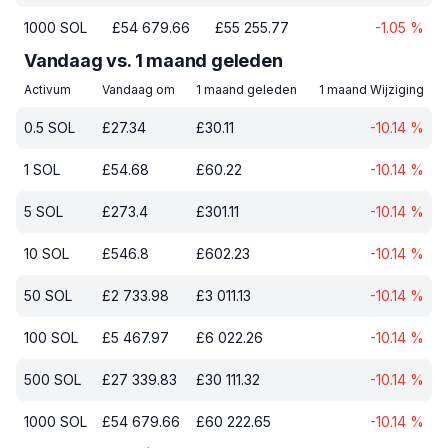
1000
SOL
£
54 679.66
£
55 255.77
-1.05
%
Vandaag vs. 1 maand geleden
Activum
Vandaag om
1 maand geleden
1 maand Wijziging
0.5
SOL
£
27.34
£
30.11
-10.14
%
1
SOL
£
54.68
£
60.22
-10.14
%
5
SOL
£
273.4
£
301.11
-10.14
%
10
SOL
£
546.8
£
602.23
-10.14
%
50
SOL
£
2 733.98
£
3 011.13
-10.14
%
100
SOL
£
5 467.97
£
6 022.26
-10.14
%
500
SOL
£
27 339.83
£
30 111.32
-10.14
%
1000
SOL
£
54 679.66
£
60 222.65
-10.14
%