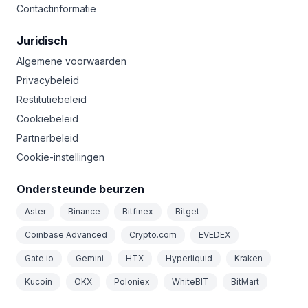
Contactinformatie
Juridisch
Algemene voorwaarden
Privacybeleid
Restitutiebeleid
Cookiebeleid
Partnerbeleid
Cookie-instellingen
Ondersteunde beurzen
Aster
Binance
Bitfinex
Bitget
Coinbase Advanced
Crypto.com
EVEDEX
Gate.io
Gemini
HTX
Hyperliquid
Kraken
Kucoin
OKX
Poloniex
WhiteBIT
BitMart