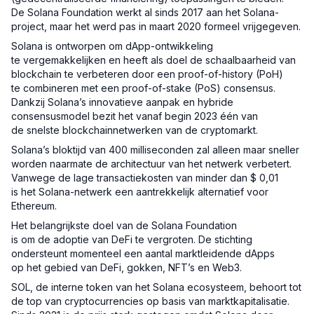
De Solana Foundation werkt al sinds 2017 aan het Solana-
project, maar het werd pas in maart 2020 formeel vrijgegeven.
Solana is ontworpen om dApp-ontwikkeling
te vergemakkelijken en heeft als doel de schaalbaarheid van
blockchain te verbeteren door een proof-of-history (PoH)
te combineren met een proof-of-stake (PoS) consensus.
Dankzij Solana’s innovatieve aanpak en hybride
consensusmodel bezit het vanaf begin 2023 één van
de snelste blockchainnetwerken van de cryptomarkt.
Solana’s bloktijd van 400 milliseconden zal alleen maar sneller
worden naarmate de architectuur van het netwerk verbetert.
Vanwege de lage transactiekosten van minder dan $ 0,01
is het Solana-netwerk een aantrekkelijk alternatief voor
Ethereum.
Het belangrijkste doel van de Solana Foundation
is om de adoptie van DeFi te vergroten. De stichting
ondersteunt momenteel een aantal marktleidende dApps
op het gebied van DeFi, gokken, NFT’s en Web3.
SOL, de interne token van het Solana ecosysteem, behoort tot
de top van cryptocurrencies op basis van marktkapitalisatie.