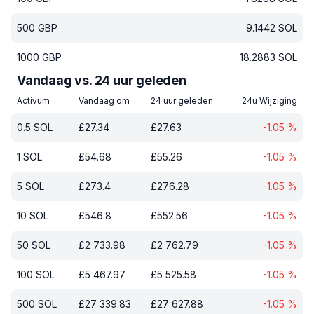
500
GBP
9.1442
SOL
1000
GBP
18.2883
SOL
Vandaag vs. 24 uur geleden
Activum
Vandaag om
24 uur geleden
24u Wijziging
0.5
SOL
£
27.34
£
27.63
-1.05
%
1
SOL
£
54.68
£
55.26
-1.05
%
5
SOL
£
273.4
£
276.28
-1.05
%
10
SOL
£
546.8
£
552.56
-1.05
%
50
SOL
£
2 733.98
£
2 762.79
-1.05
%
100
SOL
£
5 467.97
£
5 525.58
-1.05
%
500
SOL
£
27 339.83
£
27 627.88
-1.05
%