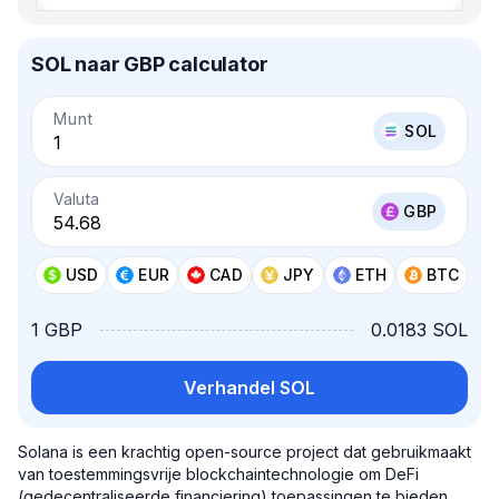
SOL naar GBP calculator
Munt
SOL
Valuta
GBP
USD
EUR
CAD
JPY
ETH
BTC
1 GBP
0.0183 SOL
Verhandel SOL
Solana is een krachtig open-source project dat gebruikmaakt
van toestemmingsvrije blockchaintechnologie om DeFi
(gedecentraliseerde financiering) toepassingen te bieden.