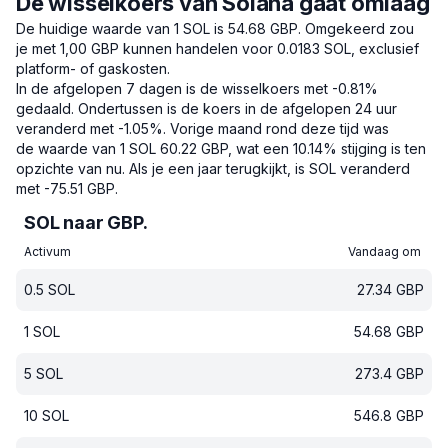
De wisselkoers van Solana gaat omlaag
De huidige waarde van 1 SOL is 54.68 GBP.
Omgekeerd zou
je met 1,00 GBP kunnen handelen voor 0.0183 SOL, exclusief
platform- of gaskosten.
In de afgelopen 7 dagen is de wisselkoers met -0.81%
gedaald.
Ondertussen is de koers in de afgelopen 24 uur
veranderd met -1.05%.
Vorige maand rond deze tijd was
de waarde van 1 SOL 60.22 GBP, wat een 10.14% stijging is ten
opzichte van nu.
Als je een jaar terugkijkt, is SOL veranderd
met -75.51 GBP.
SOL naar GBP.
Activum
Vandaag om
0.5
SOL
27.34
GBP
1
SOL
54.68
GBP
5
SOL
273.4
GBP
10
SOL
546.8
GBP