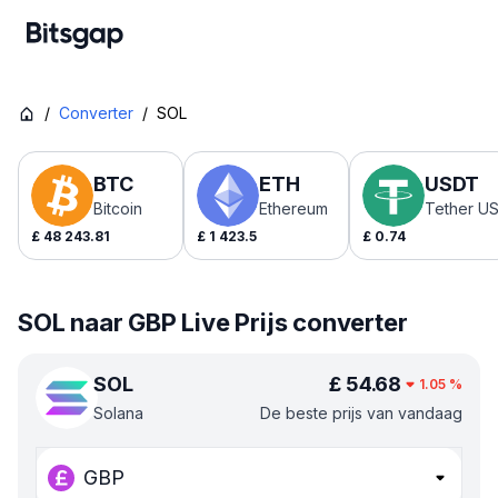
/
Converter
/
SOL
BTC
ETH
USDT
Bitcoin
Ethereum
Tether U
£
48 243.81
£
1 423.5
£
0.74
SOL naar GBP Live Prijs converter
SOL
£
54.68
1.05
%
Solana
De beste prijs van vandaag
GBP