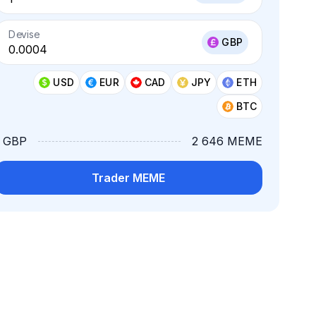
Devise
GBP
USD
EUR
CAD
JPY
ETH
BTC
1 GBP
2 646 MEME
Trader MEME