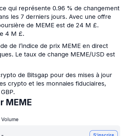
 ce qui représente 0.96 % de changement
ns les 7 derniers jours. Avec une offre
n boursière de MEME est de 24 M £.
e 4 M £.
ide de l’indice de prix MEME en direct
ériques. Le taux de change MEME/USD est
 crypto de Bitsgap pour des mises à jour
es crypto et les monnaies fiduciaires,
 GBP.
ur MEME
Volume
-
S’inscrire