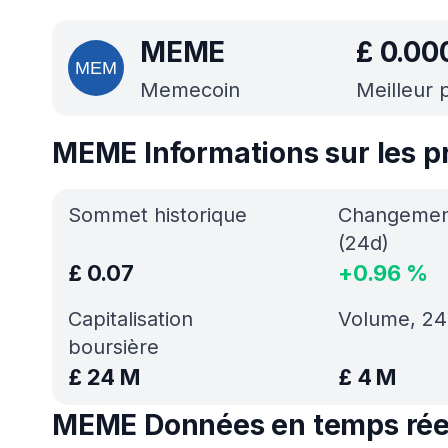
MEME
£
0.00
Memecoin
Meilleur p
MEME Informations sur les pr
Sommet historique
Changement
(24d)
£
0.07
+
0.96
%
Capitalisation
Volume, 24
boursière
£
24 M
£
4 M
MEME Données en temps rée