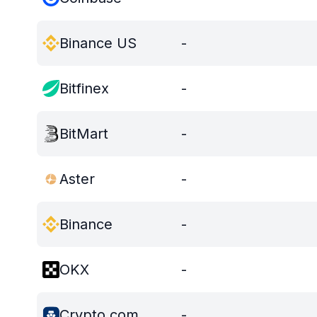
Binance US
-
Bitfinex
-
BitMart
-
Aster
-
Binance
-
OKX
-
Crypto.com
-