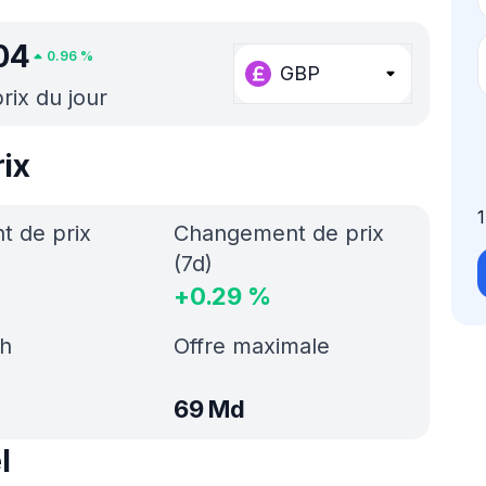
04
0.96
%
GBP
rix du jour
ix
 de prix
Changement de prix
(7d)
+
0.29
%
h
Offre maximale
69 Md
l