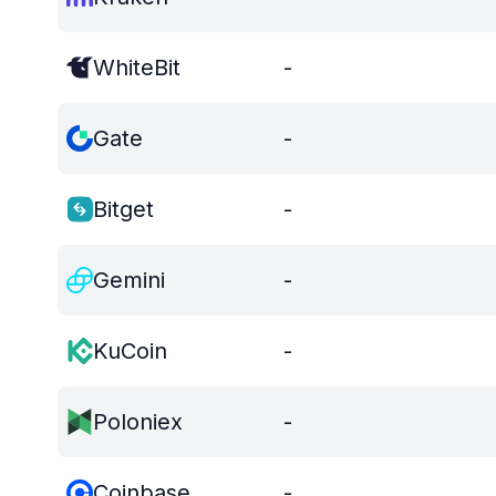
WhiteBit
-
Gate
-
Bitget
-
Gemini
-
KuCoin
-
Poloniex
-
Coinbase
-