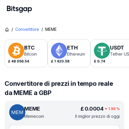
/
Convertitore
/
MEME
BTC
ETH
USDT
Bitcoin
Ethereum
Tether U
£
48 056.54
£
1 420.58
£
0.74
Convertitore di prezzi in tempo reale
da MEME a GBP
MEME
£
0.0004
1.99
%
Memecoin
Il miglior prezzo di oggi