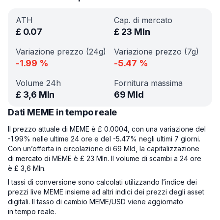
ATH
Cap. di mercato
£
0.07
£
23 Mln
Variazione prezzo (24g)
Variazione prezzo (7g)
-1.99
%
-5.47
%
Volume 24h
Fornitura massima
£
3,6 Mln
69 Mld
Dati MEME in tempo reale
Il prezzo attuale di MEME è £ 0.0004, con una variazione del
-1.99% nelle ultime 24 ore e del -5.47% negli ultimi 7 giorni.
Con un’offerta in circolazione di 69 Mld, la capitalizzazione
di mercato di MEME è £ 23 Mln. Il volume di scambi a 24 ore
è £ 3,6 Mln.
I tassi di conversione sono calcolati utilizzando l’indice dei
prezzi live MEME insieme ad altri indici dei prezzi degli asset
digitali. Il tasso di cambio MEME/USD viene aggiornato
in tempo reale.