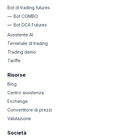
Qualunque sia il tuo stile, Bitsgap è la tua piattaforma
Bot di trading futures
di lancio verso le ricchezze delle criptovalute.
Bot COMBO
Bot DCA Futures
Assistente AI
Terminale di trading
Trading demo
Tariffe
Risorse
Blog
Centro assistenza
Exchange
Convertitore di prezzi
Valutazione
Società