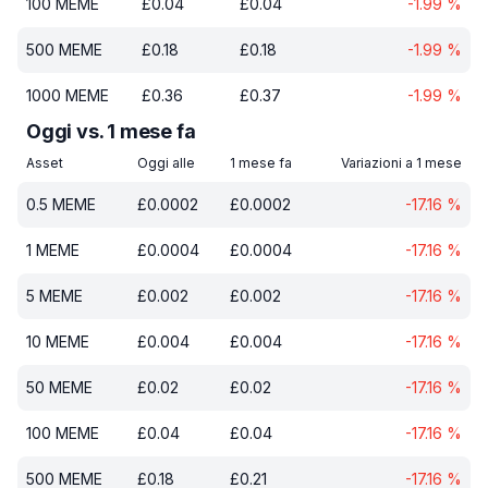
100
MEME
£
0.04
£
0.04
-1.99
%
500
MEME
£
0.18
£
0.18
-1.99
%
1000
MEME
£
0.36
£
0.37
-1.99
%
Oggi vs. 1 mese fa
Asset
Oggi alle
1 mese fa
Variazioni a 1 mese
0.5
MEME
£
0.0002
£
0.0002
-17.16
%
1
MEME
£
0.0004
£
0.0004
-17.16
%
5
MEME
£
0.002
£
0.002
-17.16
%
10
MEME
£
0.004
£
0.004
-17.16
%
50
MEME
£
0.02
£
0.02
-17.16
%
100
MEME
£
0.04
£
0.04
-17.16
%
500
MEME
£
0.18
£
0.21
-17.16
%