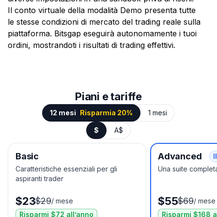
Il conto virtuale della modalità Demo presenta tutte
le stesse condizioni di mercato del trading reale sulla
piattaforma. Bitsgap eseguirà autonomamente i tuoi
ordini, mostrandoti i risultati di trading effettivi.
Piani e tariffe
12 mesi
Risparmia 20%
1 mesi
$
A$
Basic
Advanced
I
Caratteristiche essenziali per gli
Una suite completa
aspiranti trader
$23
$55
$29
$69
/
mese
/
mese
Risparmi $72 all’anno
Risparmi $168 a