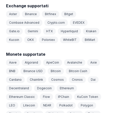
Exchange supportati
Aster
Binance
Bitfinex
Bitget
Coinbase Advanced
Crypto.com
EVEDEX
Gate.io
Gemini
HTX
Hyperliquid
Kraken
Kucoin
OKX
Poloniex
WhiteBIT
BitMart
Monete supportate
Aave
Algorand
ApeCoin
Avalanche
Axie
BNB
Binance USD
Bitcoin
Bitcoin Cash
Cardano
Chainlink
Cosmos
Cronos
Dai
Decentraland
Dogecoin
Ethereum
Ethereum Classic
Flow
IPChain
KuCoin Token
LEO
Litecoin
NEAR
Polkadot
Polygon