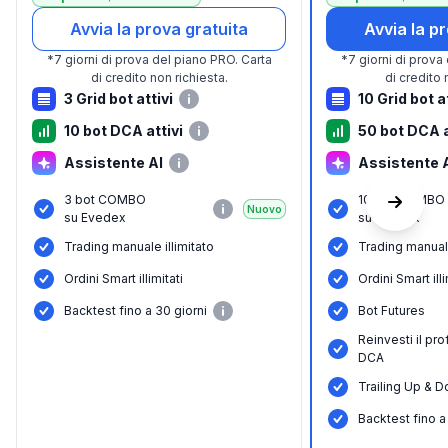
Avvia la prova gratuita
Avvia la p
*
7 giorni di prova del piano PRO.
Carta
*
7 giorni di prova
di credito non richiesta.
di credito 
3 Grid bot attivi
10 Grid bot a
10 bot DCA attivi
50 bot DCA a
Assistente AI
Assistente 
3 bot COMBO
10 bot COMBO
Nuovo
su Evedex
su Evedex
Trading manuale illimitato
Trading manuale
Ordini Smart illimitati
Ordini Smart illi
Backtest fino a 30 giorni
Bot Futures
Reinvesti il pro
DCA
Trailing Up & D
Backtest fino a