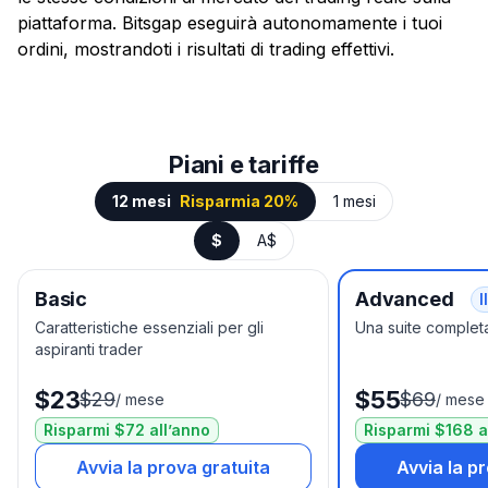
piattaforma. Bitsgap eseguirà autonomamente i tuoi
ordini, mostrandoti i risultati di trading effettivi.
Piani e tariffe
12 mesi
Risparmia 20%
1 mesi
$
A$
Basic
Advanced
I
Caratteristiche essenziali per gli
Una suite completa
aspiranti trader
$23
$55
$29
$69
/
mese
/
mese
Risparmi $72 all’anno
Risparmi $168 a
Avvia la prova gratuita
Avvia la p