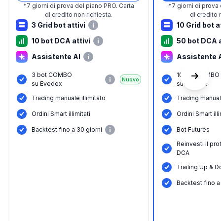
*
7 giorni di prova del piano PRO.
Carta
*
7 giorni di prova
di credito non richiesta.
di credito 
3 Grid bot attivi
10 Grid bot a
10 bot DCA attivi
50 bot DCA a
Assistente AI
Assistente 
3 bot COMBO
10 bot COMBO
Nuovo
su Evedex
su Evedex
Trading manuale illimitato
Trading manuale
Ordini Smart illimitati
Ordini Smart illi
Вacktest fino a 30 giorni
Bot Futures
Reinvesti il pro
DCA
Trailing Up & D
Вacktest fino a