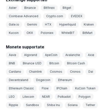
Aster
Binance
Bitfinex
Bitget
Coinbase Advanced
Crypto.com
EVEDEX
Gate.io
Gemini
HTX
Hyperliquid
Kraken
Kucoin
OKX
Poloniex
WhiteBIT
BitMart
Monete supportate
Aave
Algorand
ApeCoin
Avalanche
Axie
BNB
Binance USD
Bitcoin
Bitcoin Cash
Cardano
Chainlink
Cosmos
Cronos
Dai
Decentraland
Dogecoin
Ethereum
Ethereum Classic
Flow
IPChain
KuCoin Token
LEO
Litecoin
NEAR
Polkadot
Polygon
Ripple
Sandbox
Shiba Inu
Solana
Tether