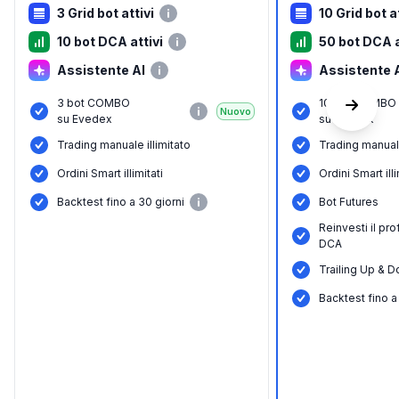
3 Grid bot attivi
10 Grid bot a
10 bot DCA attivi
50 bot DCA a
Assistente AI
Assistente 
3 bot COMBO
10 bot COMBO
Nuovo
su Evedex
su Evedex
Trading manuale illimitato
Trading manuale
Ordini Smart illimitati
Ordini Smart illi
Backtest fino a 30 giorni
Bot Futures
Reinvesti il pro
DCA
Trailing Up & D
Backtest fino a