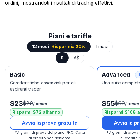
ordini, mostrandoti i risultati di trading effettivi.
Piani e tariffe
12 mesi
Risparmia 20%
1 mesi
$
A$
Basic
Advanced
I
Caratteristiche essenziali per gli
Una suite completa
aspiranti trader
$23
$55
$29
$69
/
mese
/
mese
Risparmi $72 all’anno
Risparmi $168 a
Avvia la prova gratuita
Avvia la p
*
7 giorni di prova del piano PRO.
Carta
*
7 giorni di prova
di credito non richiesta.
di credito 