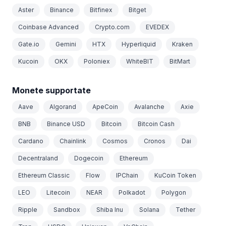
Aster
Binance
Bitfinex
Bitget
Coinbase Advanced
Crypto.com
EVEDEX
Gate.io
Gemini
HTX
Hyperliquid
Kraken
Kucoin
OKX
Poloniex
WhiteBIT
BitMart
Monete supportate
Aave
Algorand
ApeCoin
Avalanche
Axie
BNB
Binance USD
Bitcoin
Bitcoin Cash
Cardano
Chainlink
Cosmos
Cronos
Dai
Decentraland
Dogecoin
Ethereum
Ethereum Classic
Flow
IPChain
KuCoin Token
LEO
Litecoin
NEAR
Polkadot
Polygon
Ripple
Sandbox
Shiba Inu
Solana
Tether