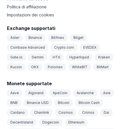
Politica di affiliazione
Impostazioni dei cookies
Exchange supportati
Aster
Binance
Bitfinex
Bitget
Coinbase Advanced
Crypto.com
EVEDEX
Gate.io
Gemini
HTX
Hyperliquid
Kraken
Kucoin
OKX
Poloniex
WhiteBIT
BitMart
Monete supportate
Aave
Algorand
ApeCoin
Avalanche
Axie
BNB
Binance USD
Bitcoin
Bitcoin Cash
Cardano
Chainlink
Cosmos
Cronos
Dai
Decentraland
Dogecoin
Ethereum