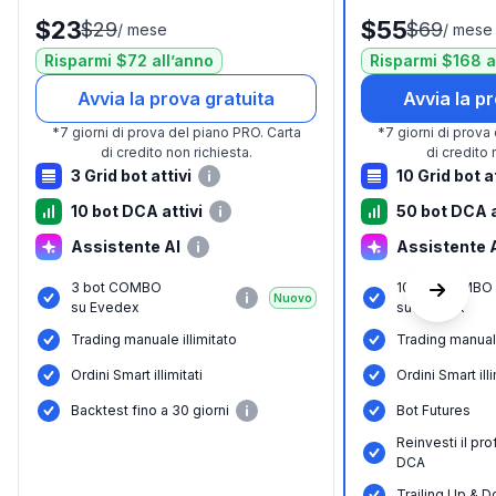
$23
$55
$29
$69
/
mese
/
mese
Risparmi $72 all’anno
Risparmi $168 a
Avvia la prova gratuita
Avvia la p
*
7 giorni di prova del piano PRO.
Carta
*
7 giorni di prova
di credito non richiesta.
di credito 
3 Grid bot attivi
10 Grid bot a
10 bot DCA attivi
50 bot DCA a
Assistente AI
Assistente 
3 bot COMBO
10 bot COMBO
Nuovo
su Evedex
su Evedex
Trading manuale illimitato
Trading manuale
Ordini Smart illimitati
Ordini Smart illi
Вacktest fino a 30 giorni
Bot Futures
Reinvesti il pro
DCA
Trailing Up & D