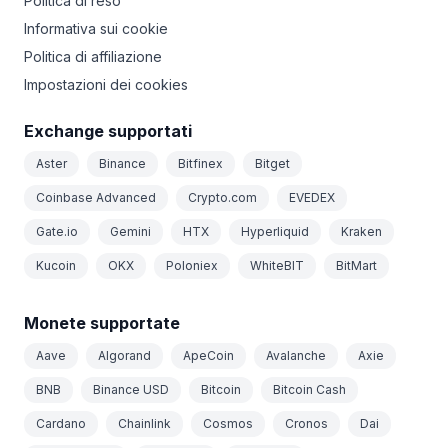
Politica di reso
Informativa sui cookie
Politica di affiliazione
Impostazioni dei cookies
Exchange supportati
Aster
Binance
Bitfinex
Bitget
Coinbase Advanced
Crypto.com
EVEDEX
Gate.io
Gemini
HTX
Hyperliquid
Kraken
Kucoin
OKX
Poloniex
WhiteBIT
BitMart
Monete supportate
Aave
Algorand
ApeCoin
Avalanche
Axie
BNB
Binance USD
Bitcoin
Bitcoin Cash
Cardano
Chainlink
Cosmos
Cronos
Dai