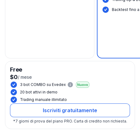
Вacktest fino a
Free
$0
/
mese
3 bot COMBO su Evedex
Nuovo
20 bot attivi in demo
Trading manuale illimitato
Iscriviti gratuitamente
*
7 giorni di prova del piano PRO.
Carta di credito non richiesta.