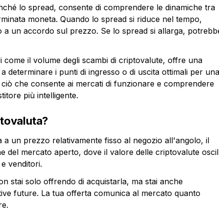
nonché lo spread, consente di comprendere le dinamiche tra
erminata moneta. Quando lo spread si riduce nel tempo,
do a un accordo sul prezzo. Se lo spread si allarga, potrebb
i come il volume degli scambi di criptovalute, offre una
 determinare i punti di ingresso o di uscita ottimali per un
è ciò che consente ai mercati di funzionare e comprendere
itore più intelligente.
ptovaluta?
da a un prezzo relativamente fisso al negozio all'angolo, il
e del mercato aperto, dove il valore delle criptovalute oscil
 e venditori.
n stai solo offrendo di acquistarla, ma stai anche
tive future. La tua offerta comunica al mercato quanto
re.