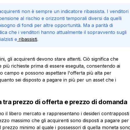
quirenti non è sempre un indicatore ribassista. I venditori
ione al rischio e orizzonti temporali diversi da quelli
sogno di fondi per altre opportunità. Ma a parità di
indica che i venditori hanno attualmente il sopravvento sugli
alzisti e
ribassisti
.
ni, gli acquirenti devono stare attenti. Ciò significa che
re più richieste prima di essere eseguita, consentendo ai
loro campo e possono aspettare l'offerta più alta per
 quanto sei disposto a pagare in più per un asset che i
 tra prezzo di offerta e prezzo di domanda
no il libero mercato e rappresentano i desideri contrapposti 
 prezzo massimo che gli acquirenti sono disposti a pagare per
l prezzo minimo al quale i possessori di quella moneta son