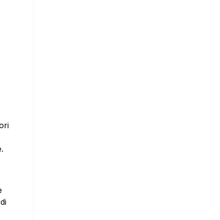
ori
.
e
di