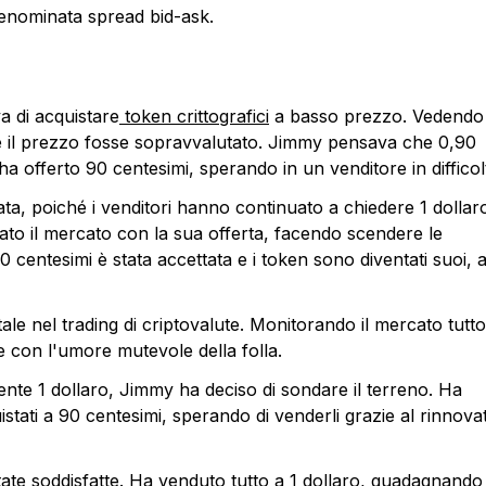
 denominata spread bid-ask.
 di acquistare
token crittografici
a basso prezzo. Vedendo
he il prezzo fosse sopravvalutato. Jimmy pensava che 0,90
i ha offerto 90 centesimi, sperando in un venditore in difficol
ata, poiché i venditori hanno continuato a chiedere 1 dollar
ndato il mercato con la sua offerta, facendo scendere le
90 centesimi è stata accettata e i token sono diventati suoi, a
 nel trading di criptovalute. Monitorando il mercato tutto 
e con l'umore mutevole della folla.
te 1 dollaro, Jimmy ha deciso di sondare il terreno. Ha
istati a 90 centesimi, sperando di venderli grazie al rinnova
tate soddisfatte. Ha venduto tutto a 1 dollaro, guadagnando