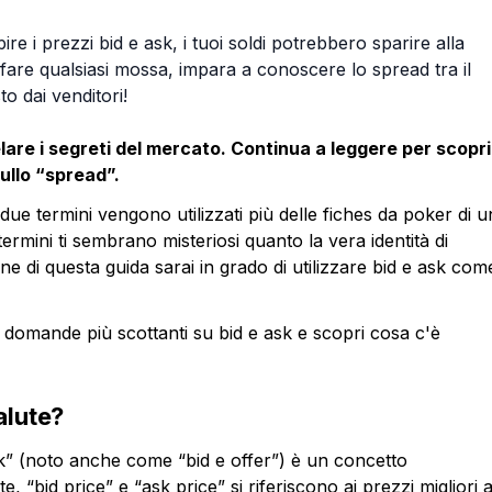
ire i prezzi bid e ask, i tuoi soldi potrebbero sparire alla
i fare qualsiasi mossa, impara a conoscere lo spread tra il
to dai venditori!
velare i segreti del mercato. Continua a leggere per scopr
ullo “spread”.
 due termini vengono utilizzati più delle fiches da poker di u
ermini ti sembrano misteriosi quanto la vera identità di
e di questa guida sarai in grado di utilizzare bid e ask com
ue domande più scottanti su bid e ask e scopri cosa c'è
alute?
ask” (noto anche come “bid e offer”) è un concetto
bid price” e “ask price” si riferiscono ai prezzi migliori a