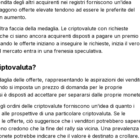
ndita degli altri acquirenti nei registri forniscono un'idea
traggono offerte elevate tendono ad essere le preferite del
in aumento.
ltra faccia della medaglia. Le criptovalute con richieste
che ci siano ancora acquirenti disposti a pagare un premio
ndo le offerte iniziano a inseguire le richieste, inizia il vero
l mercato entra in una frenesia speculativa.
riptovaluta?
aglia delle offerte, rappresentando le aspirazioni dei vendit
uando si imposta un prezzo di domanda per le proprie
si è disposti ad accettare per separarsi dalle proprie monete
li ordini delle criptovalute forniscono un'idea di quanto i
o alle prospettive di una particolare criptovaluta. Se le
 le offerte, ciò suggerisce che i venditori potrebbero saper
no credono che la fine del rally sia vicina. Una prevalenza 
onete potrebbe indicare che il valore è destinato a crollare.