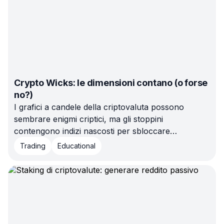
Crypto Wicks: le dimensioni contano (o forse
no?)
I grafici a candele della criptovaluta possono
sembrare enigmi criptici, ma gli stoppini
contengono indizi nascosti per sbloccare
operazioni redditizie. Imparate a leggere questi
Trading
Educational
sottili segnali di sentimento del mercato e
guadagnate un vantaggio nelle vostre decisioni di
trading.