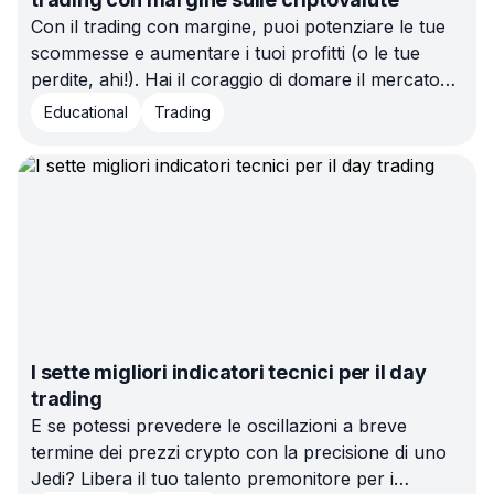
Con il trading con margine, puoi potenziare le tue
scommesse e aumentare i tuoi profitti (o le tue
perdite, ahi!). Hai il coraggio di domare il mercato
delle criptovalute, dove solo i più audaci
Educational
Trading
sopravvivono e i deboli vengono liquidati?
Scopriamolo!
I sette migliori indicatori tecnici per il day
trading
E se potessi prevedere le oscillazioni a breve
termine dei prezzi crypto con la precisione di uno
Jedi? Libera il tuo talento premonitore per i