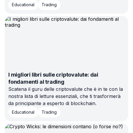
movimenti crypto con questi 7 potenti strumenti di
Educational
Trading
analisi tecnica pensati per potenziare il tuo day
trading!
I migliori libri sulle criptovalute: dai
fondamenti al trading
Scatena il guru delle criptovalute che è in te con la
nostra lista di letture essenziali, che ti trasformerà
da principiante a esperto di blockchain.
Educational
Trading