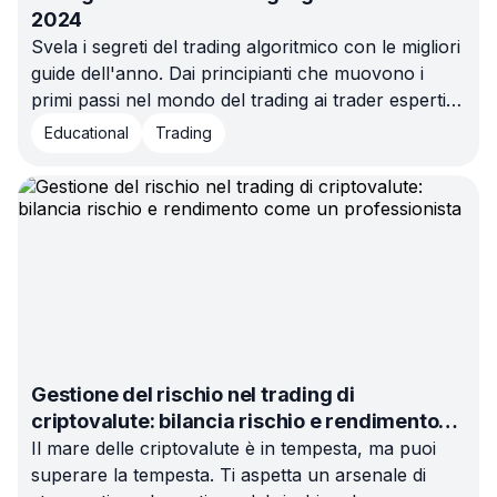
2024
Svela i segreti del trading algoritmico con le migliori
guide dell'anno. Dai principianti che muovono i
primi passi nel mondo del trading ai trader esperti
alla ricerca di nuove intuizioni, nella nostra
Educational
Trading
selezione dei sette migliori libri sul trading
algoritmico del 2024 c'è qualcosa per tutti!
Gestione del rischio nel trading di
criptovalute: bilancia rischio e rendimento
come un professionista
Il mare delle criptovalute è in tempesta, ma puoi
superare la tempesta. Ti aspetta un arsenale di