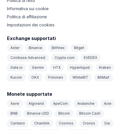
Politica di reso
Informativa sui cookie
Politica di affiliazione
Impostazioni dei cookies
Exchange supportati
Aster
Binance
Bitfinex
Bitget
Coinbase Advanced
Crypto.com
EVEDEX
Gate.io
Gemini
HTX
Hyperliquid
Kraken
Kucoin
OKX
Poloniex
WhiteBIT
BitMart
Monete supportate
Aave
Algorand
ApeCoin
Avalanche
Axie
BNB
Binance USD
Bitcoin
Bitcoin Cash
Cardano
Chainlink
Cosmos
Cronos
Dai