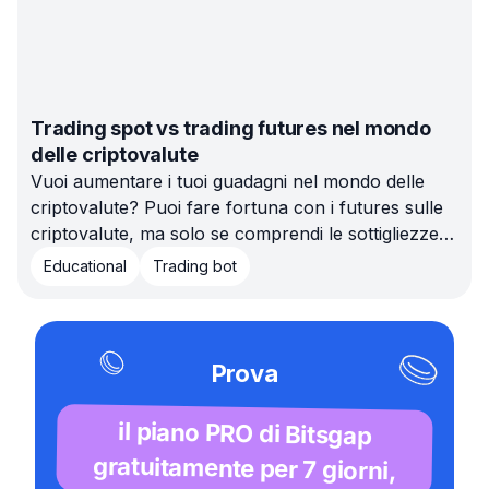
Trading spot vs trading futures nel mondo
delle criptovalute
Vuoi aumentare i tuoi guadagni nel mondo delle
criptovalute? Puoi fare fortuna con i futures sulle
criptovalute, ma solo se comprendi le sottigliezze di
questo mercato volatile prima di buttarti.
Educational
Trading bot
Prova
il piano PRO di Bitsgap
gratuitamente per 7 giorni,