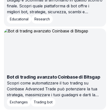
Bitsgap e 3Commas si affrontano in questo scontro
finale. Scopri quale piattaforma di bot offre i
migliori bot, strategie, sicurezza, scambi e
funzionalità di gestione del rischio per il tuo viaggio
Educational
Research
nel mondo delle criptovalute. Che la battaglia dei
bot abbia inizio!
Bot di trading avanzato Coinbase di Bitsgap
Scopri come automatizzare il tuo trading su
Coinbase Advanced Trade può potenziare la tua
strategia, massimizzare i tuoi guadagni e darti la
libertà di allontanarti dallo schermo.
Exchanges
Trading bot