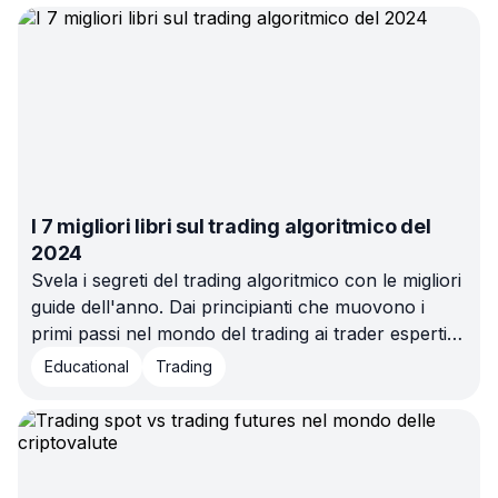
I 7 migliori libri sul trading algoritmico del
2024
Svela i segreti del trading algoritmico con le migliori
guide dell'anno. Dai principianti che muovono i
primi passi nel mondo del trading ai trader esperti
alla ricerca di nuove intuizioni, nella nostra
Educational
Trading
selezione dei sette migliori libri sul trading
algoritmico del 2024 c'è qualcosa per tutti!