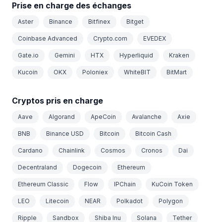
Prise en charge des échanges
Aster
Binance
Bitfinex
Bitget
Coinbase Advanced
Crypto.com
EVEDEX
Gate.io
Gemini
HTX
Hyperliquid
Kraken
Kucoin
OKX
Poloniex
WhiteBIT
BitMart
Cryptos pris en charge
Aave
Algorand
ApeCoin
Avalanche
Axie
BNB
Binance USD
Bitcoin
Bitcoin Cash
Cardano
Chainlink
Cosmos
Cronos
Dai
Decentraland
Dogecoin
Ethereum
Ethereum Classic
Flow
IPChain
KuCoin Token
LEO
Litecoin
NEAR
Polkadot
Polygon
Ripple
Sandbox
Shiba Inu
Solana
Tether