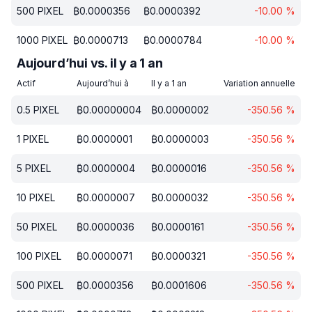
500
PIXEL
₿
0.0000356
₿
0.0000392
-10.00
%
1000
PIXEL
₿
0.0000713
₿
0.0000784
-10.00
%
Aujourd’hui vs. il y a 1 an
Actif
Aujourd’hui à
Il y a 1 an
Variation annuelle
0.5
PIXEL
₿
0.00000004
₿
0.0000002
-350.56
%
1
PIXEL
₿
0.0000001
₿
0.0000003
-350.56
%
5
PIXEL
₿
0.0000004
₿
0.0000016
-350.56
%
10
PIXEL
₿
0.0000007
₿
0.0000032
-350.56
%
50
PIXEL
₿
0.0000036
₿
0.0000161
-350.56
%
100
PIXEL
₿
0.0000071
₿
0.0000321
-350.56
%
500
PIXEL
₿
0.0000356
₿
0.0001606
-350.56
%