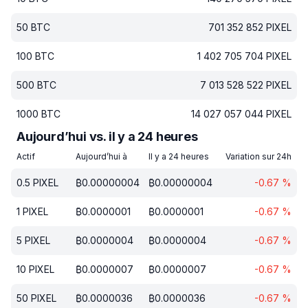
50
BTC
701 352 852
PIXEL
100
BTC
1 402 705 704
PIXEL
500
BTC
7 013 528 522
PIXEL
1000
BTC
14 027 057 044
PIXEL
Aujourd’hui vs. il y a 24 heures
Actif
Aujourd’hui à
Il y a 24 heures
Variation sur 24h
0.5
PIXEL
₿
0.00000004
₿
0.00000004
-0.67
%
1
PIXEL
₿
0.0000001
₿
0.0000001
-0.67
%
5
PIXEL
₿
0.0000004
₿
0.0000004
-0.67
%
10
PIXEL
₿
0.0000007
₿
0.0000007
-0.67
%
50
PIXEL
₿
0.0000036
₿
0.0000036
-0.67
%