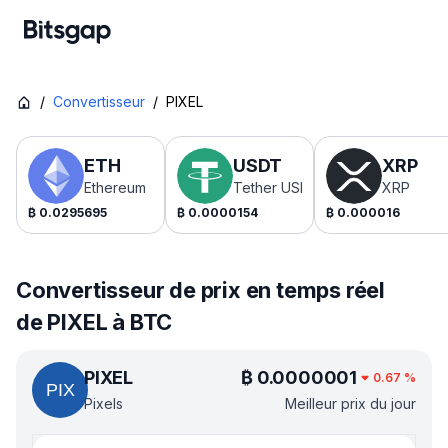
/
Convertisseur
/
PIXEL
ETH
USDT
XRP
Ethereum
Tether USDt
XRP
₿
0.0295695
₿
0.0000154
₿
0.000016
Convertisseur de prix en temps réel
de PIXEL à BTC
PIXEL
₿
0.0000001
0.67
%
Pixels
Meilleur prix du jour