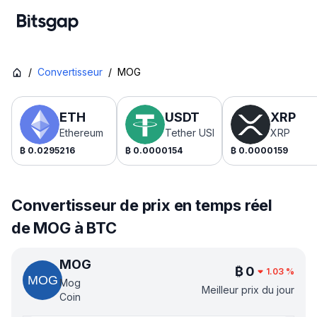
/
Convertisseur
/
MOG
ETH
USDT
XRP
Ethereum
Tether USDt
XRP
₿
0.0295216
₿
0.0000154
₿
0.0000159
Convertisseur de prix en temps réel
de MOG à BTC
MOG
₿
0
1.03
%
Mog
Meilleur prix du jour
Coin