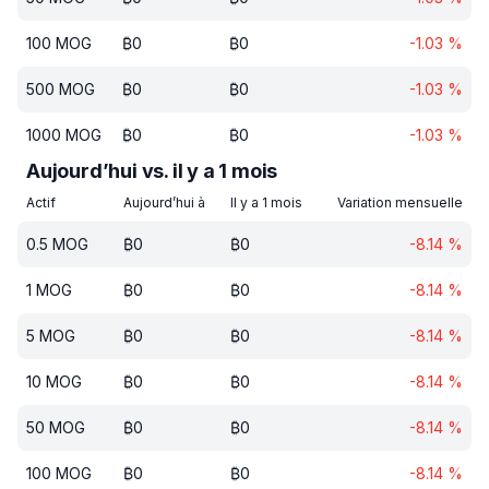
100
MOG
₿
0
₿
0
-1.03
%
500
MOG
₿
0
₿
0
-1.03
%
1000
MOG
₿
0
₿
0
-1.03
%
Aujourd’hui vs. il y a 1 mois
Actif
Aujourd’hui à
Il y a 1 mois
Variation mensuelle
0.5
MOG
₿
0
₿
0
-8.14
%
1
MOG
₿
0
₿
0
-8.14
%
5
MOG
₿
0
₿
0
-8.14
%
10
MOG
₿
0
₿
0
-8.14
%
50
MOG
₿
0
₿
0
-8.14
%
100
MOG
₿
0
₿
0
-8.14
%