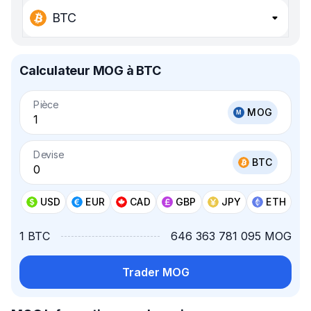
BTC
Calculateur MOG à BTC
Pièce
MOG
Devise
BTC
USD
EUR
CAD
GBP
JPY
ETH
1 BTC
646 363 781 095 MOG
Trader MOG