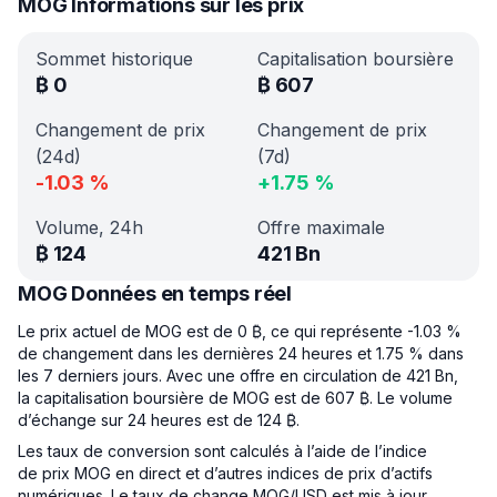
MOG Informations sur les prix
Sommet historique
Capitalisation boursière
₿
0
₿
607
Changement de prix
Changement de prix
(24d)
(7d)
-1.03
%
+
1.75
%
Volume, 24h
Offre maximale
₿
124
421 Bn
MOG Données en temps réel
Le prix actuel de MOG est de 0 ₿, ce qui représente -1.03 %
de changement dans les dernières 24 heures et 1.75 % dans
les 7 derniers jours. Avec une offre en circulation de 421 Bn,
la capitalisation boursière de MOG est de 607 ₿. Le volume
d’échange sur 24 heures est de 124 ₿.
Les taux de conversion sont calculés à l’aide de l’indice
de prix MOG en direct et d’autres indices de prix d’actifs
numériques. Le taux de change MOG/USD est mis à jour