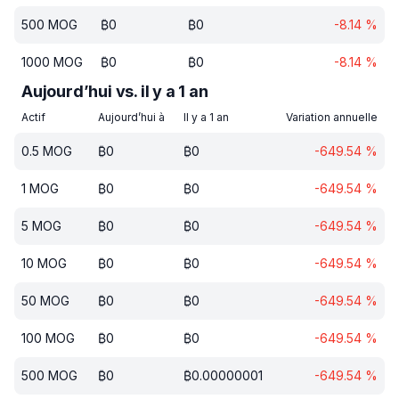
500
MOG
₿
0
₿
0
-8.14
%
1000
MOG
₿
0
₿
0
-8.14
%
Aujourd’hui vs. il y a 1 an
Actif
Aujourd’hui à
Il y a 1 an
Variation annuelle
0.5
MOG
₿
0
₿
0
-649.54
%
1
MOG
₿
0
₿
0
-649.54
%
5
MOG
₿
0
₿
0
-649.54
%
10
MOG
₿
0
₿
0
-649.54
%
50
MOG
₿
0
₿
0
-649.54
%
100
MOG
₿
0
₿
0
-649.54
%
500
MOG
₿
0
₿
0.00000001
-649.54
%