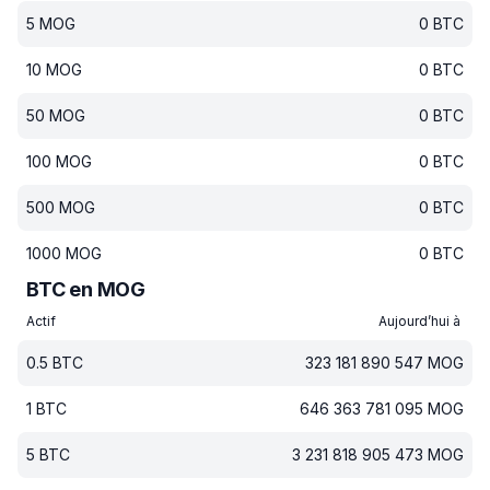
5
MOG
0
BTC
10
MOG
0
BTC
50
MOG
0
BTC
100
MOG
0
BTC
500
MOG
0
BTC
1000
MOG
0
BTC
BTC en MOG
Actif
Aujourd’hui à
0.5
BTC
323 181 890 547
MOG
1
BTC
646 363 781 095
MOG
5
BTC
3 231 818 905 473
MOG