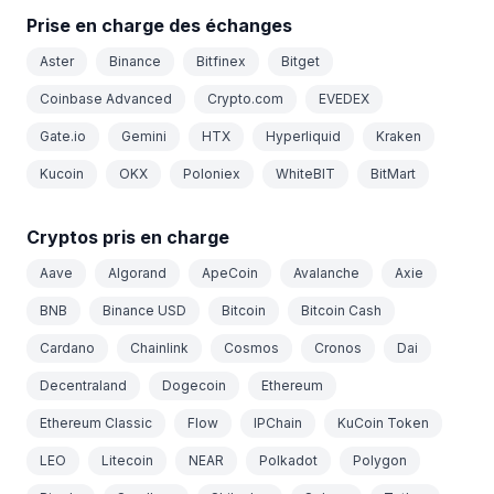
Prise en charge des échanges
Aster
Binance
Bitfinex
Bitget
Coinbase Advanced
Crypto.com
EVEDEX
Gate.io
Gemini
HTX
Hyperliquid
Kraken
Kucoin
OKX
Poloniex
WhiteBIT
BitMart
Cryptos pris en charge
Aave
Algorand
ApeCoin
Avalanche
Axie
BNB
Binance USD
Bitcoin
Bitcoin Cash
Cardano
Chainlink
Cosmos
Cronos
Dai
Decentraland
Dogecoin
Ethereum
Ethereum Classic
Flow
IPChain
KuCoin Token
LEO
Litecoin
NEAR
Polkadot
Polygon