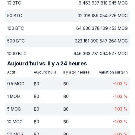
10
BTC
6 463 637 810 945
MOG
50
BTC
32 318 189 054 726
MOG
100
BTC
64 636 378 109 453
MOG
500
BTC
323 181 890 547 264
MOG
1000
BTC
646 363 781 094 527
MOG
Aujourd’hui vs. il y a 24 heures
Actif
Aujourd’hui à
Il y a 24 heures
Variation sur 24h
0.5
MOG
₿
0
₿
0
-1.03
%
1
MOG
₿
0
₿
0
-1.03
%
5
MOG
₿
0
₿
0
-1.03
%
10
MOG
₿
0
₿
0
-1.03
%
50
MOG
₿
0
₿
0
-1.03
%