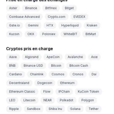
Aster
Binance
Bitfinex
Bitget
Coinbase Advanced
Crypto.com
EVEDEX
Gate.io
Gemini
HTX
Hyperliquid
Kraken
Kucoin
OKX
Poloniex
WhiteBIT
BitMart
Cryptos pris en charge
Aave
Algorand
ApeCoin
Avalanche
Axie
BNB
Binance USD
Bitcoin
Bitcoin Cash
Cardano
Chainlink
Cosmos
Cronos
Dai
Decentraland
Dogecoin
Ethereum
Ethereum Classic
Flow
IPChain
KuCoin Token
LEO
Litecoin
NEAR
Polkadot
Polygon
Ripple
Sandbox
Shiba Inu
Solana
Tether