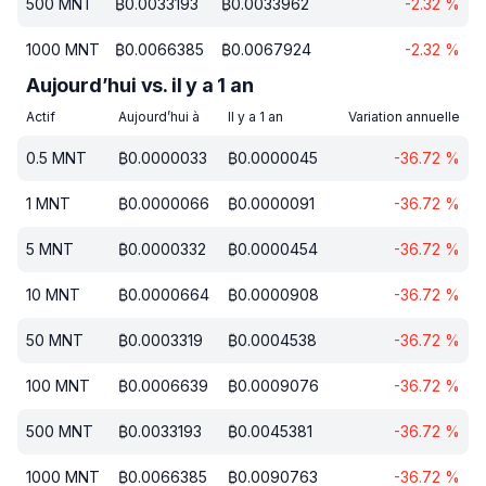
500
MNT
₿
0.0033193
₿
0.0033962
-2.32
%
1000
MNT
₿
0.0066385
₿
0.0067924
-2.32
%
Aujourd’hui vs. il y a 1 an
Actif
Aujourd’hui à
Il y a 1 an
Variation annuelle
0.5
MNT
₿
0.0000033
₿
0.0000045
-36.72
%
1
MNT
₿
0.0000066
₿
0.0000091
-36.72
%
5
MNT
₿
0.0000332
₿
0.0000454
-36.72
%
10
MNT
₿
0.0000664
₿
0.0000908
-36.72
%
50
MNT
₿
0.0003319
₿
0.0004538
-36.72
%
100
MNT
₿
0.0006639
₿
0.0009076
-36.72
%
500
MNT
₿
0.0033193
₿
0.0045381
-36.72
%
1000
MNT
₿
0.0066385
₿
0.0090763
-36.72
%