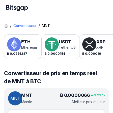
/
Convertisseur
/
MNT
ETH
USDT
XRP
Ethereum
Tether USDt
XRP
₿
0.0295287
₿
0.0000154
₿
0.000016
Convertisseur de prix en temps réel
de MNT à BTC
MNT
₿
0.0000066
3.93
%
Mantle
Meilleur prix du jour