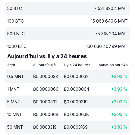
50
BTC
7 531 820.4
MNT
100
BTC
15 063 640.8
MNT
500
BTC
75 318 204
MNT
1000
BTC
150 636 407.99
MNT
Aujourd’hui vs. il y a 24 heures
Actif
Aujourd’hui à
Il y a 24 heures
Variation sur 24h
0.5
MNT
₿
0.0000033
₿
0.0000032
+
3.93
%
1
MNT
₿
0.0000066
₿
0.0000064
+
3.93
%
5
MNT
₿
0.0000332
₿
0.0000319
+
3.93
%
10
MNT
₿
0.0000664
₿
0.0000638
+
3.93
%
50
MNT
₿
0.0003319
₿
0.0003189
+
3.93
%