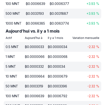
100
MNT
₿
0.0006639
₿
0.0006377
+
3.93
%
500
MNT
₿
0.0033193
₿
0.0031887
+
3.93
%
1000
MNT
₿
0.0066385
₿
0.0063774
+
3.93
%
Aujourd’hui vs. il y a 1 mois
Actif
Aujourd’hui à
Il y a 1 mois
Variation mensuelle
0.5
MNT
₿
0.0000033
₿
0.0000034
-2.32
%
1
MNT
₿
0.0000066
₿
0.0000068
-2.32
%
5
MNT
₿
0.0000332
₿
0.000034
-2.32
%
10
MNT
₿
0.0000664
₿
0.0000679
-2.32
%
50
MNT
₿
0.0003319
₿
0.0003396
-2.32
%
100
MNT
₿
0.0006639
₿
0.0006792
-2.32
%