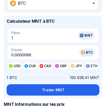
BTC
Calculateur MNT à BTC
Pièce
MNT
Devise
BTC
USD
EUR
CAD
GBP
JPY
ETH
1 BTC
150 636.41 MNT
Trader MNT
MNT Informations sur les prix