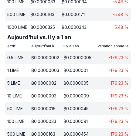
100
LIME
₿
0.0000033
₿
0.0000034
-5.48
%
500
LIME
₿
0.0000163
₿
0.0000171
-5.48
%
1000
LIME
₿
0.0000325
₿
0.0000343
-5.48
%
Aujourd’hui vs. il y a 1 an
Actif
Aujourd’hui à
Il y a 1 an
Variation annuelle
0.5
LIME
₿
0.00000002
₿
0.00000005
-179.23
%
1
LIME
₿
0.00000003
₿
0.0000001
-179.23
%
5
LIME
₿
0.0000002
₿
0.0000005
-179.23
%
10
LIME
₿
0.0000003
₿
0.0000009
-179.23
%
50
LIME
₿
0.0000016
₿
0.0000045
-179.23
%
100
LIME
₿
0.0000033
₿
0.0000091
-179.23
%
500
LIME
₿
0.0000163
₿
0.0000454
-179.23
%