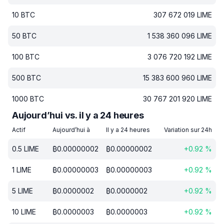
10
BTC
307 672 019
LIME
50
BTC
1 538 360 096
LIME
100
BTC
3 076 720 192
LIME
500
BTC
15 383 600 960
LIME
1000
BTC
30 767 201 920
LIME
Aujourd’hui vs. il y a 24 heures
Actif
Aujourd’hui à
Il y a 24 heures
Variation sur 24h
0.5
LIME
₿
0.00000002
₿
0.00000002
+
0.92
%
1
LIME
₿
0.00000003
₿
0.00000003
+
0.92
%
5
LIME
₿
0.0000002
₿
0.0000002
+
0.92
%
10
LIME
₿
0.0000003
₿
0.0000003
+
0.92
%