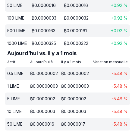
50
LIME
₿
0.0000016
₿
0.0000016
+
0.92
%
100
LIME
₿
0.0000033
₿
0.0000032
+
0.92
%
500
LIME
₿
0.0000163
₿
0.0000161
+
0.92
%
1000
LIME
₿
0.0000325
₿
0.0000322
+
0.92
%
Aujourd’hui vs. il y a 1 mois
Actif
Aujourd’hui à
Il y a 1 mois
Variation mensuelle
0.5
LIME
₿
0.00000002
₿
0.00000002
-5.48
%
1
LIME
₿
0.00000003
₿
0.00000003
-5.48
%
5
LIME
₿
0.0000002
₿
0.0000002
-5.48
%
10
LIME
₿
0.0000003
₿
0.0000003
-5.48
%
50
LIME
₿
0.0000016
₿
0.0000017
-5.48
%