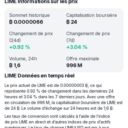
LIME Informations sur les prix
Sommet historique
Capitalisation boursière
₿
0.0000066
₿
24
Changement de prix
Changement de prix
(24d)
(7d)
+
0.92
%
+
3.04
%
Volume, 24h
Offre maximale
₿
1,6
996 M
LIME Données en temps réel
Le prix actuel de LIME est de 0.00000003 ₿, ce qui
représente 0.92 % de changement dans les dernières 24
heures et 3.04 % dans les 7 derniers jours. Avec une offre
en circulation de 996 M, la capitalisation boursière de LIME est
de 24 ₿. Le volume d’échange sur 24 heures est de 1,6 ₿.
Les taux de conversion sont calculés à l’aide de l’indice
de prix LIME en direct et d’autres indices de prix d’actifs
numériques. Le taux de change LIME/USD est mis à jour