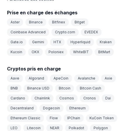
Prise en charge des échanges
Aster
Binance
Bitfinex
Bitget
Coinbase Advanced
Crypto.com
EVEDEX
Gate.io
Gemini
HTX
Hyperliquid
Kraken
Kucoin
OKX
Poloniex
WhiteBIT
BitMart
Cryptos pris en charge
Aave
Algorand
ApeCoin
Avalanche
Axie
BNB
Binance USD
Bitcoin
Bitcoin Cash
Cardano
Chainlink
Cosmos
Cronos
Dai
Decentraland
Dogecoin
Ethereum
Ethereum Classic
Flow
IPChain
KuCoin Token
LEO
Litecoin
NEAR
Polkadot
Polygon