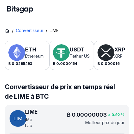
/
Convertisseur
/
LIME
ETH
USDT
XRP
Ethereum
Tether USDt
XRP
₿
0.0295493
₿
0.0000154
₿
0.000016
Convertisseur de prix en temps réel
de LIME à BTC
LIME
₿
0.00000003
0.92
%
iMe
Meilleur prix du jour
Lab