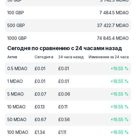
100
GBP
7 484.5
MDAO
500
GBP
37 422.7
MDAO
1000
GBP
74 845.4
MDAO
Сегодня по сравнению с 24 часами назад
Актив
Сегодня в
24 часа назад
Изменение за 24 часа
0.5
MDAO
£
0.01
£
0.01
+
16.55
%
1
MDAO
£
0.01
£
0.01
+
16.55
%
5
MDAO
£
0.07
£
0.06
+
16.55
%
10
MDAO
£
0.13
£
0.11
+
16.55
%
50
MDAO
£
0.67
£
0.56
+
16.55
%
100
MDAO
£
1.34
£
1.11
+
16.55
%