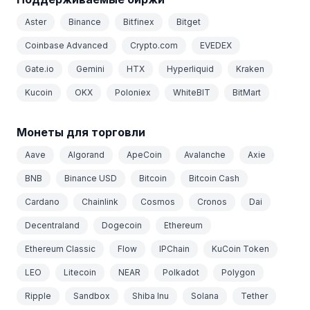
Aster
Binance
Bitfinex
Bitget
Coinbase Advanced
Crypto.com
EVEDEX
Gate.io
Gemini
HTX
Hyperliquid
Kraken
Kucoin
OKX
Poloniex
WhiteBIT
BitMart
Монеты для торговли
Aave
Algorand
ApeCoin
Avalanche
Axie
BNB
Binance USD
Bitcoin
Bitcoin Cash
Cardano
Chainlink
Cosmos
Cronos
Dai
Decentraland
Dogecoin
Ethereum
Ethereum Classic
Flow
IPChain
KuCoin Token
LEO
Litecoin
NEAR
Polkadot
Polygon
Ripple
Sandbox
Shiba Inu
Solana
Tether