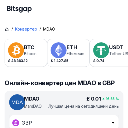
/
Конвертер
/
MDAO
BTC
ETH
USDT
Bitcoin
Ethereum
Tether U
£
48 363.12
£
1 427.85
£
0.74
Онлайн-конвертер цен MDAO в GBP
MDAO
£
0.01
16.55
%
MarsDAO
Лучшая цена на сегодняшний день
GBP