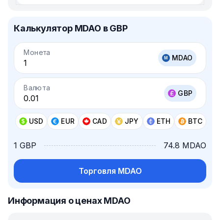
Калькулятор MDAO в GBP
Монета
MDAO
Валюта
GBP
USD
EUR
CAD
JPY
ETH
BTC
1 GBP
74.8 MDAO
Торговля MDAO
Информация о ценах MDAO