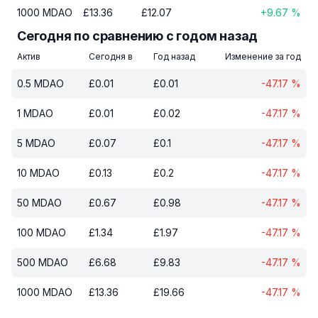
1000
MDAO
£
13.36
£
12.07
+
9.67
%
Сегодня по сравнению с годом назад
Актив
Сегодня в
Год назад
Изменение за год
0.5
MDAO
£
0.01
£
0.01
-47.17
%
1
MDAO
£
0.01
£
0.02
-47.17
%
5
MDAO
£
0.07
£
0.1
-47.17
%
10
MDAO
£
0.13
£
0.2
-47.17
%
50
MDAO
£
0.67
£
0.98
-47.17
%
100
MDAO
£
1.34
£
1.97
-47.17
%
500
MDAO
£
6.68
£
9.83
-47.17
%
1000
MDAO
£
13.36
£
19.66
-47.17
%