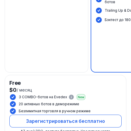
ботов
Trailing Up & 
Бэктест до 180
Free
$0
/
месяц
3 COMBO-ботов на Evedex
New
20 активных ботов в деморежиме
Безлимитная торговля в ручном режиме
Зарегистрироваться бесплатно