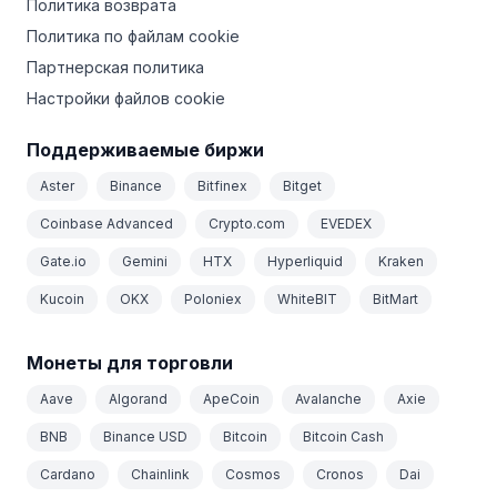
Политика возврата
Политика по файлам cookie
Партнерская политика
Настройки файлов cookie
Поддерживаемые биржи
Aster
Binance
Bitfinex
Bitget
Coinbase Advanced
Crypto.com
EVEDEX
Gate.io
Gemini
HTX
Hyperliquid
Kraken
Kucoin
OKX
Poloniex
WhiteBIT
BitMart
Монеты для торговли
Aave
Algorand
ApeCoin
Avalanche
Axie
BNB
Binance USD
Bitcoin
Bitcoin Cash
Cardano
Chainlink
Cosmos
Cronos
Dai