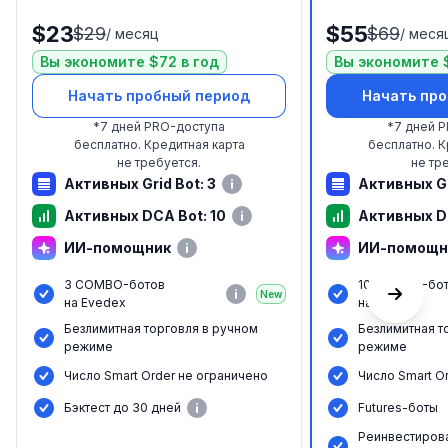
$23
$55
$29
$69
/
месяц
/
меся
Вы экономите $72 в год
Вы экономите $
Начать пробный период
Начать пр
*
7 дней PRO-доступа
*
7 дней 
бесплатно.
Кредитная карта
бесплатно.
К
не требуется.
не тр
Активных Grid Bot: 3
Активных Gr
Активных DCA Bot: 10
Активных D
ИИ-помощник
ИИ-помощн
3 COMBO-ботов
10 COMBO-бо
New
на Evedex
на Evedex
Безлимитная торговля в ручном
Безлимитная т
режиме
режиме
Число Smart Order не ограничено
Число Smart O
Бэктест до 30 дней
Futures-боты
Реинвестиров