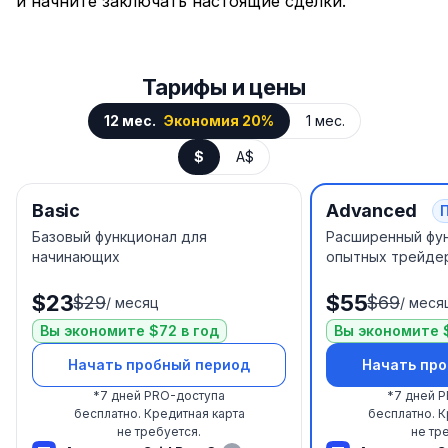
и начните заключать настоящие сделки.
Тарифы и цены
12 мес.
Экономия 20%
1 мес.
$
A$
Basic
Advanced
Базовый функционал для
Расширенный фу
начинающих
опытных трейде
$23
$55
$29
$69
/
месяц
/
меся
Вы экономите $72 в год
Вы экономите $
Начать пробный период
Начать пр
*
7 дней PRO-доступа
*
7 дней 
бесплатно.
Кредитная карта
бесплатно.
К
не требуется.
не тр