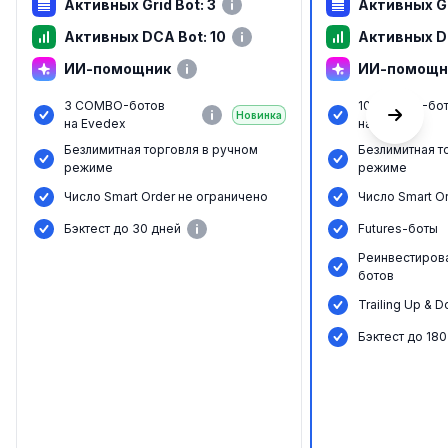
Активных Grid Bot: 3
Активных Gr
Активных DCA Bot: 10
Активных D
ИИ-помощник
ИИ-помощн
3 COMBO-ботов
10 COMBO-бо
Новинка
на Evedex
на Evedex
Безлимитная торговля в ручном
Безлимитная т
режиме
режиме
Число Smart Order не ограничено
Число Smart O
Бэктест до 30 дней
Futures-боты
Реинвестиров
ботов
Trailing Up & 
Бэктест до 180