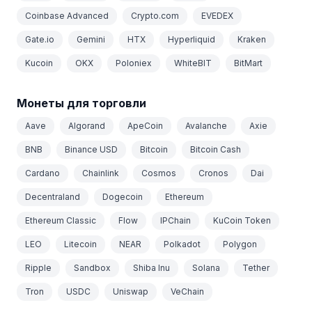
Coinbase Advanced
Crypto.com
EVEDEX
Gate.io
Gemini
HTX
Hyperliquid
Kraken
Kucoin
OKX
Poloniex
WhiteBIT
BitMart
Монеты для торговли
Aave
Algorand
ApeCoin
Avalanche
Axie
BNB
Binance USD
Bitcoin
Bitcoin Cash
Cardano
Chainlink
Cosmos
Cronos
Dai
Decentraland
Dogecoin
Ethereum
Ethereum Classic
Flow
IPChain
KuCoin Token
LEO
Litecoin
NEAR
Polkadot
Polygon
Ripple
Sandbox
Shiba Inu
Solana
Tether
Tron
USDC
Uniswap
VeChain