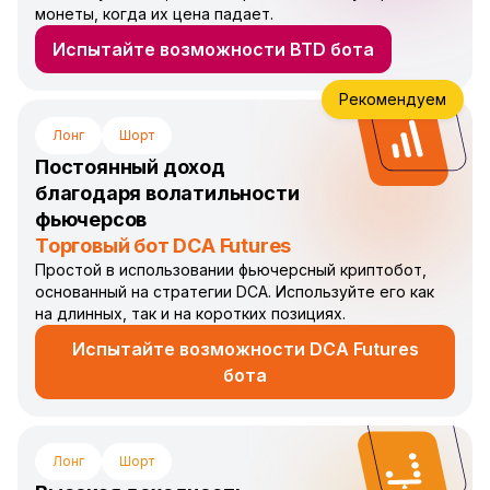
монеты, когда их цена падает.
Испытайте возможности BTD бота
Рекомендуем
Лонг
Шорт
Постоянный доход
благодаря волатильности
фьючерсов
Торговый бот DCA Futures
Простой в использовании фьючерсный криптобот,
основанный на стратегии DCA. Используйте его как
на длинных, так и на коротких позициях.
Испытайте возможности DCA Futures
бота
Лонг
Шорт