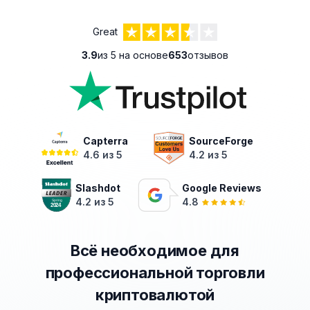
Great
3.9
из 5 на основе
653
отзывов
Capterra
SourceForge
4.6 из 5
4.2 из 5
Slashdot
Google Reviews
4.2 из 5
4.8
Всё необходимое для
профессиональной торговли
криптовалютой