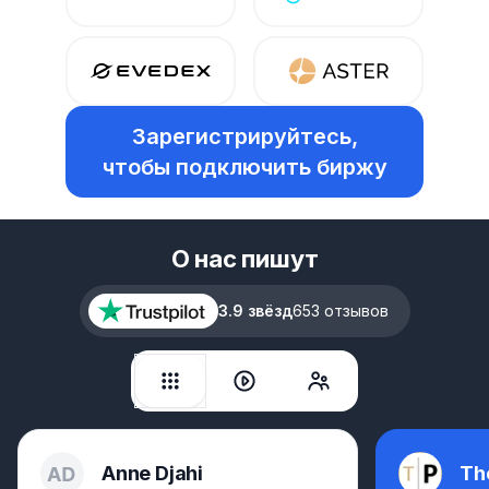
Зарегистрируйтесь,
чтобы подключить биржу
О нас пишут
3.9 звёзд
653 отзывов
Anne Djahi
Th