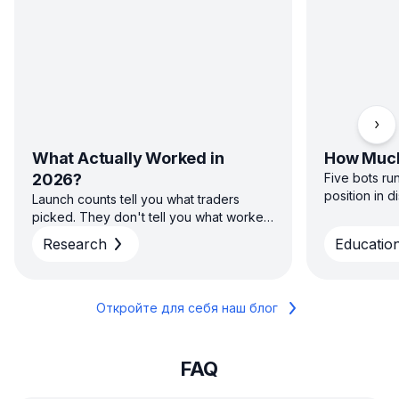
Про
What Actually Worked in
How Much
2026?
Five bots ru
position in 
Launch counts tell you what traders
sizing capita
picked. They don't tell you what worked.
direction — 
H1 2026 platform data on win rate, return
Research
Education
diversified s
and time to close across GRID, DCA, DCA
concentrated
Futures and COMBO — and why the
average and the typical result aren't the
same story.
Откройте для себя наш блог
FAQ