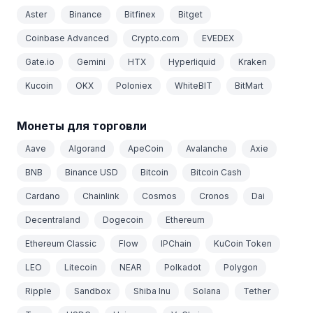
Aster
Binance
Bitfinex
Bitget
Coinbase Advanced
Crypto.com
EVEDEX
Gate.io
Gemini
HTX
Hyperliquid
Kraken
Kucoin
OKX
Poloniex
WhiteBIT
BitMart
Монеты для торговли
Aave
Algorand
ApeCoin
Avalanche
Axie
BNB
Binance USD
Bitcoin
Bitcoin Cash
Cardano
Chainlink
Cosmos
Cronos
Dai
Decentraland
Dogecoin
Ethereum
Ethereum Classic
Flow
IPChain
KuCoin Token
LEO
Litecoin
NEAR
Polkadot
Polygon
Ripple
Sandbox
Shiba Inu
Solana
Tether