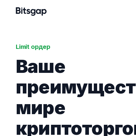
Limit ордер
Ваше
преимущест
мире
криптоторго