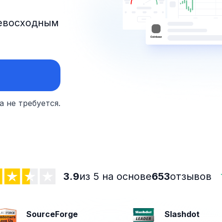
евосходным
а не требуется.
3.9
из 5 на основе
653
отзывов
SourceForge
Slashdot