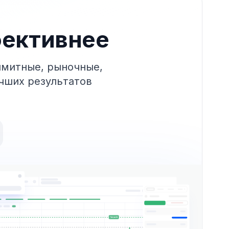
фективнее
имитные, рыночные,
учших результатов