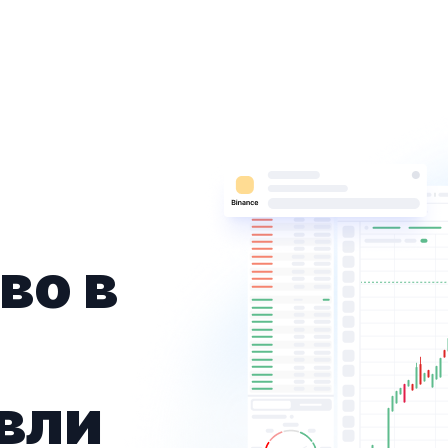
во в
вли