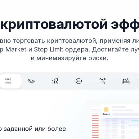
 криптовалютой эф
вно торговать криптовалютой, применяя л
op Market и Stop Limit ордера. Достигайте л
и минимизируйте риски.
о заданной или более