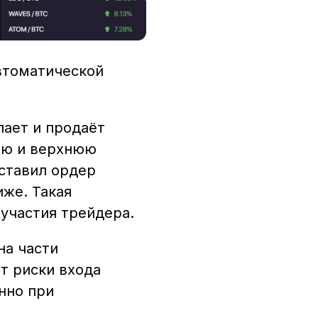
автоматической
пает и продаёт
нюю и верхнюю
ыставил ордер
иже. Такая
 участия трейдера.
на части
т риски входа
нно при