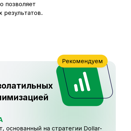
то позволяет
х результатов.
Рекомендуем
волатильных
нимизацией
A
 основанный на стратегии Dollar-