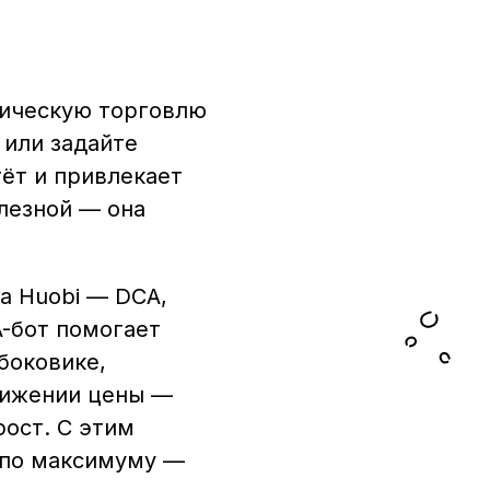
атическую торговлю
 или задайте
тёт и привлекает
лезной — она
на Huobi — DCA,
A-бот помогает
боковике,
снижении цены —
рост. С этим
 по максимуму —