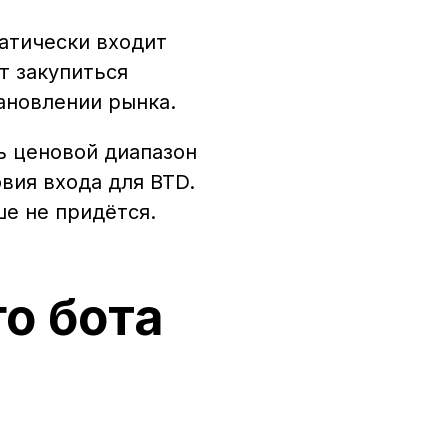
матически входит
т закупиться
ановлении рынка.
ь ценовой диапазон
вия входа для BTD.
ше не придётся.
о бота