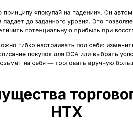
о принципу «покупай на падении». Он авто
а падает до заданного уровня. Это позволяе
величить потенциальную прибыль при восст
можно гибко настраивать под себя: изменит
асписание покупок для DCA или выбрать усло
возьмёт на себя — торговать вручную боль
ущества торговог
HTX