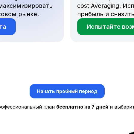
 максимизировать
cost Averaging. И
ковом рынке.
прибыль и снизить
та
Испытайте воз
Начать пробный период
рофессиональный план
бесплатно на 7 дней
и выберит