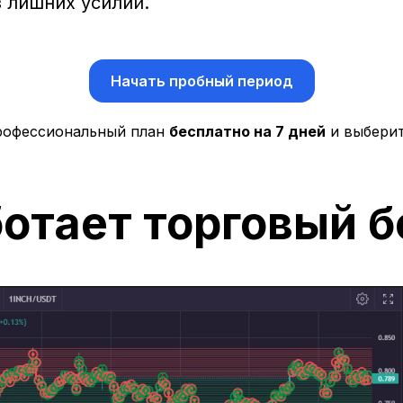
з лишних усилий.
Начать пробный период
рофессиональный план
бесплатно на 7 дней
и выберит
ботает торговый б