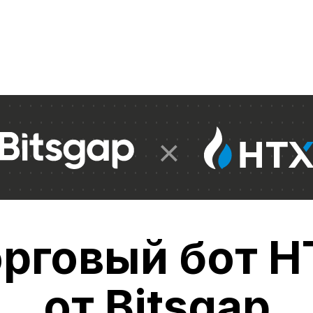
орговый бот H
от Bitsgap