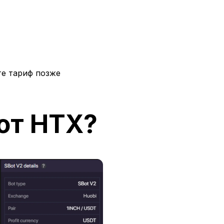
е тариф позже
от HTX?