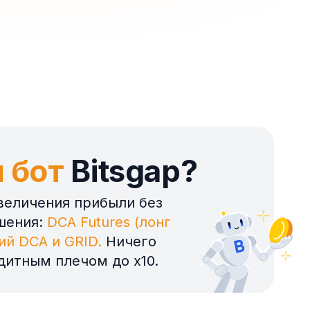
 бот
Bitsgap?
величения прибыли без
ешения:
DCA Futures (лонг
ий DCA и GRID.
Ничего
дитным плечом до x10.