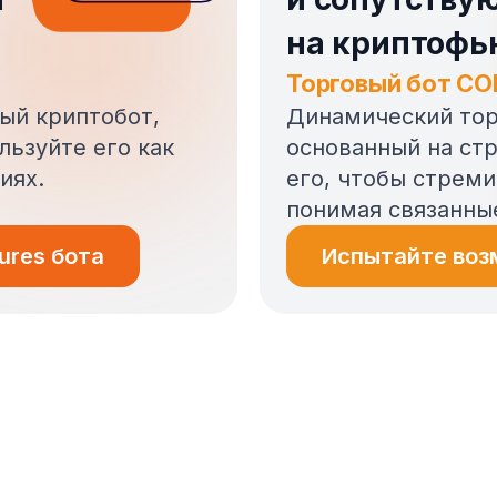
на криптофь
Торговый бот C
ый криптобот,
Динамический тор
льзуйте его как
основанный на стр
иях.
его, чтобы стреми
понимая связанные
ures бота
Испытайте во