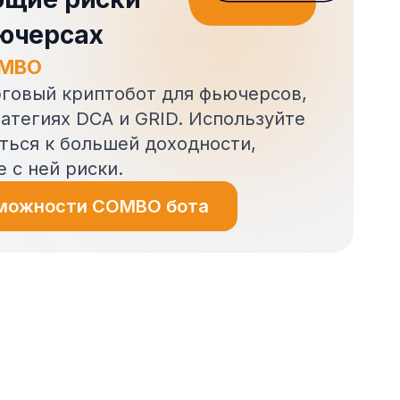
ючерсах
OMBO
говый криптобот для фьючерсов,
атегиях DCA и GRID. Используйте
ться к большей доходности,
 с ней риски.
зможности COMBO бота