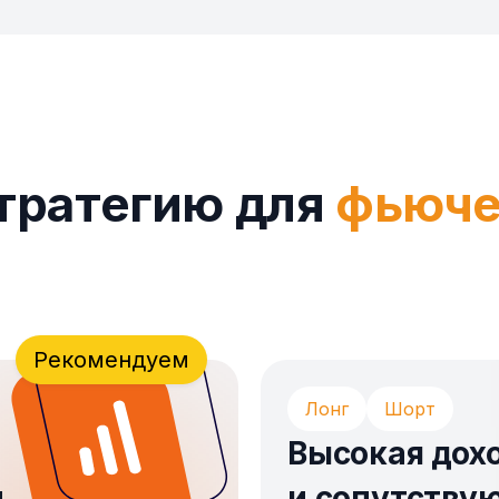
тратегию для
фьюче
Рекомендуем
Лонг
Шорт
Высокая дох
и
и сопутству