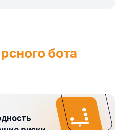
рсного бота
одность
ющие риски