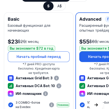
$
A$
Basic
Advanced
Базовый функционал для
Расширенный фу
начинающих
опытных трейде
$23
$55
$29
$69
/
месяц
/
меся
Вы экономите $72 в год
Вы экономите $
Начать пробный период
Начать пр
*
7 дней PRO-доступа
*
7 дней 
бесплатно.
Кредитная карта
бесплатно.
К
не требуется.
не тр
Активных Grid Bot: 3
Активных Gr
Активных DCA Bot: 10
Активных D
ИИ-помощник
ИИ-помощн
3 COMBO-ботов
10 COMBO-бо
Новинка
на Evedex
на Evedex