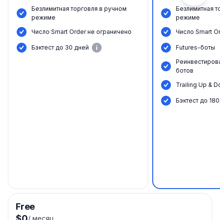
Безлимитная торговля в ручном
Безлимитная т
режиме
режиме
Число Smart Order не ограничено
Число Smart O
Бэктест до 30 дней
Futures-боты
Реинвестиров
ботов
Trailing Up & 
Бэктест до 180
Free
$0
/
месяц