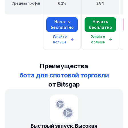
Средний профит
6,2%
2,8%
Начать
Начать
бесплатно
бесплатно
Узнайте
Узнайте
о торговом боте GRID
о торговом боте DCA
больше
больше
Преимущества
бота для спотовой торговли
от Bitsgap
Быстрый запуск. Высокая