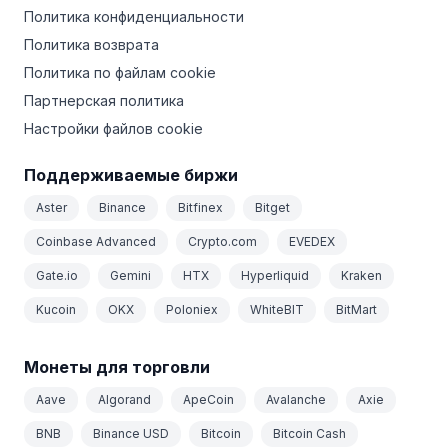
Политика конфиденциальности
Политика возврата
Политика по файлам cookie
Партнерская политика
Настройки файлов cookie
Поддерживаемые биржи
Aster
Binance
Bitfinex
Bitget
Coinbase Advanced
Crypto.com
EVEDEX
Gate.io
Gemini
HTX
Hyperliquid
Kraken
Kucoin
OKX
Poloniex
WhiteBIT
BitMart
Монеты для торговли
Aave
Algorand
ApeCoin
Avalanche
Axie
BNB
Binance USD
Bitcoin
Bitcoin Cash