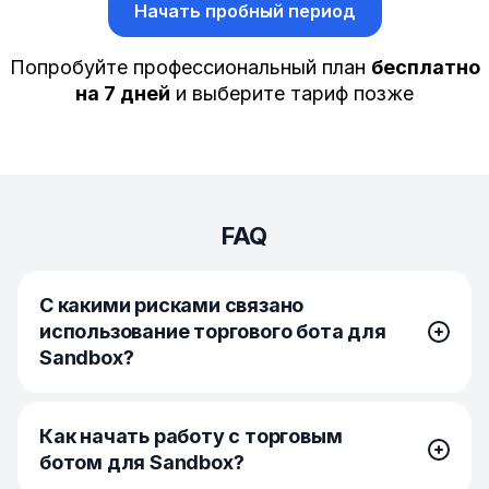
Начать пробный период
Попробуйте профессиональный план
бесплатно
на 7 дней
и выберите тариф позже
FAQ
С какими рисками связано
использование торгового бота для
Sandbox?
Торговые боты для SAND торгуют исключительно
Как начать работу с торговым
по заданным вами параметрам. Хотя боты и не дают
ботом для Sandbox?
гарантированного дохода, они станут значительным