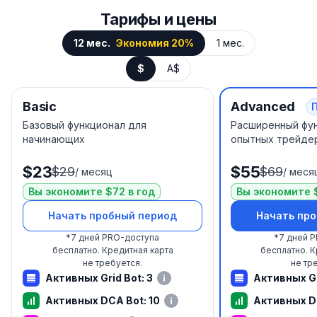
Тарифы и цены
12 мес.
Экономия 20%
1 мес.
$
A$
Basic
Advanced
Базовый функционал для
Расширенный фу
начинающих
опытных трейде
$23
$55
$29
$69
/
месяц
/
меся
Вы экономите $72 в год
Вы экономите $
Начать пробный период
Начать пр
*
7 дней PRO-доступа
*
7 дней 
бесплатно.
Кредитная карта
бесплатно.
К
не требуется.
не тр
Активных Grid Bot: 3
Активных Gr
Активных DCA Bot: 10
Активных D