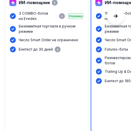
ИИ-помощник
ИИ-помощн
3 COMBO-ботов
10 COMBO-бо
Новинка
на Evedex
на Evedex
Безлимитная торговля в ручном
Безлимитная т
режиме
режиме
Число Smart Order не ограничено
Число Smart O
Бэктест до 30 дней
Futures-боты
Реинвестиров
ботов
Trailing Up & 
Бэктест до 180