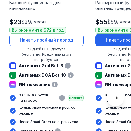
Базовый функционал для
Расширенный фу
начинающих
опытных трейде
$23
$55
$29
$69
/
месяц
/
меся
Вы экономите $72 в год
Вы экономите $
Начать пробный период
Начать пр
*
7 дней PRO-доступа
*
7 дней 
бесплатно.
Кредитная карта
бесплатно.
К
не требуется.
не тр
Активных Grid Bot: 3
Активных Gr
Активных DCA Bot: 10
Активных D
ИИ-помощник
ИИ-помощн
3 COMBO-ботов
10 COMBO-бо
Новинка
на Evedex
на Evedex
Безлимитная торговля в ручном
Безлимитная т
режиме
режиме
Число Smart Order не ограничено
Число Smart O