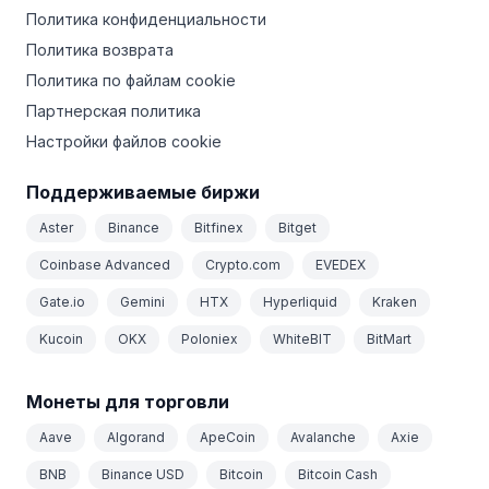
Политика конфиденциальности
Политика возврата
Политика по файлам cookie
Партнерская политика
Настройки файлов cookie
Поддерживаемые биржи
Aster
Binance
Bitfinex
Bitget
Coinbase Advanced
Crypto.com
EVEDEX
Gate.io
Gemini
HTX
Hyperliquid
Kraken
Kucoin
OKX
Poloniex
WhiteBIT
BitMart
Монеты для торговли
Aave
Algorand
ApeCoin
Avalanche
Axie
BNB
Binance USD
Bitcoin
Bitcoin Cash