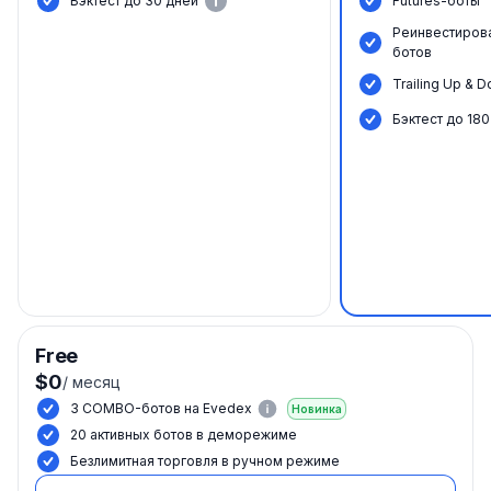
Бэктест до 30 дней
Futures-боты
Реинвестиров
ботов
Trailing Up & 
Бэктест до 180
Free
$0
/
месяц
3 COMBO-ботов на Evedex
Новинка
20 активных ботов в деморежиме
Безлимитная торговля в ручном режиме