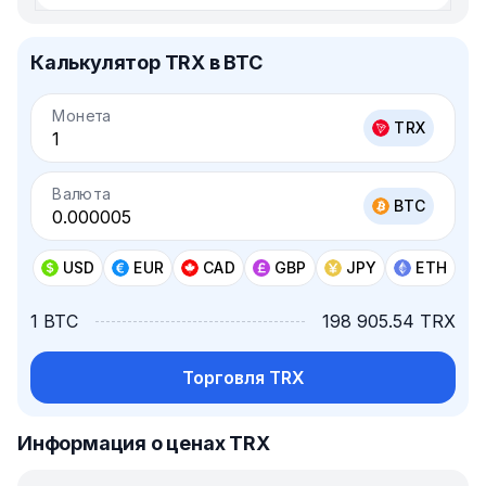
Калькулятор TRX в BTC
Монета
TRX
Валюта
BTC
USD
EUR
CAD
GBP
JPY
ETH
1 BTC
198 905.54 TRX
Торговля TRX
Информация о ценах TRX