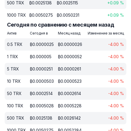
500
TRX
₿
0.0025138
₿
0.0025115
+
0.09
%
1000
TRX
₿
0.0050275
₿
0.0050231
+
0.09
%
Сегодня по сравнению с месяцем назад
Актив
Сегодня в
Месяц назад
Изменение за месяц
0.5
TRX
₿
0.0000025
₿
0.0000026
-4.00
%
1
TRX
₿
0.000005
₿
0.0000052
-4.00
%
5
TRX
₿
0.0000251
₿
0.0000261
-4.00
%
10
TRX
₿
0.0000503
₿
0.0000523
-4.00
%
50
TRX
₿
0.0002514
₿
0.0002614
-4.00
%
100
TRX
₿
0.0005028
₿
0.0005228
-4.00
%
500
TRX
₿
0.0025138
₿
0.0026142
-4.00
%
1000
TRX
₿
0.0050275
₿
0.0052284
-4.00
%