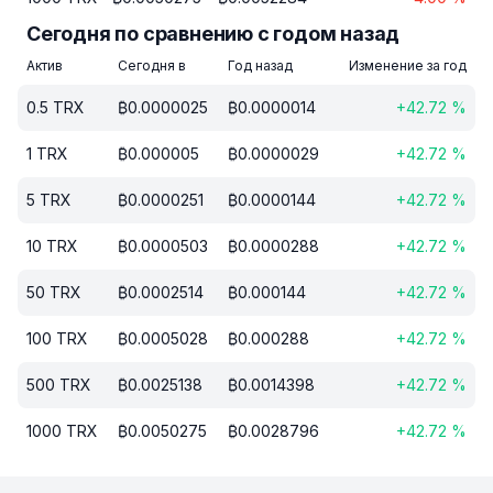
Сегодня по сравнению с годом назад
Актив
Сегодня в
Год назад
Изменение за год
0.5
TRX
₿
0.0000025
₿
0.0000014
+
42.72
%
1
TRX
₿
0.000005
₿
0.0000029
+
42.72
%
5
TRX
₿
0.0000251
₿
0.0000144
+
42.72
%
10
TRX
₿
0.0000503
₿
0.0000288
+
42.72
%
50
TRX
₿
0.0002514
₿
0.000144
+
42.72
%
100
TRX
₿
0.0005028
₿
0.000288
+
42.72
%
500
TRX
₿
0.0025138
₿
0.0014398
+
42.72
%
1000
TRX
₿
0.0050275
₿
0.0028796
+
42.72
%