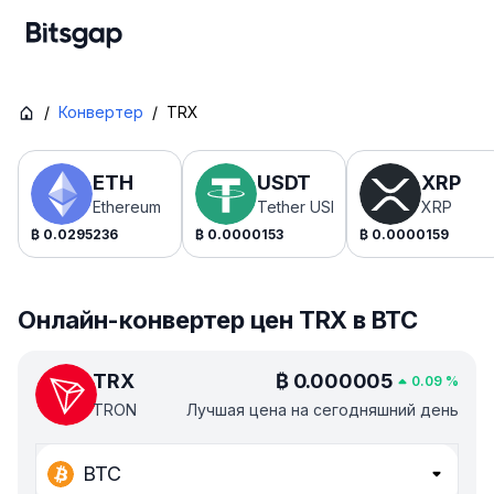
/
Конвертер
/
TRX
ETH
USDT
XRP
Ethereum
Tether USDt
XRP
₿
0.0295236
₿
0.0000153
₿
0.0000159
Онлайн-конвертер цен TRX в BTC
TRX
₿
0.000005
0.09
%
TRON
Лучшая цена на сегодняшний день
BTC