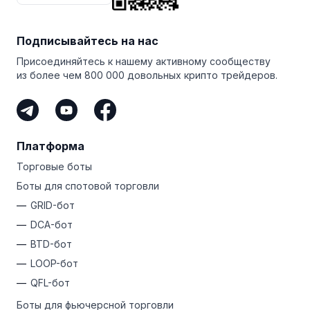
семидневная бесплатная пробная версия
тарифного
снизить среднюю стоимость владения вашими
плана PRO. Воспользуйтесь этой невероятной
монетами.
возможностью, чтобы протестировать терминал
Подписывайтесь на нас
и испытать всю мощь продвинутых торговых ботов
Bitsgap!
Присоединяйтесь к нашему активному сообществу
из более чем 800 000 довольных крипто трейдеров.
Платформа
Торговые боты
Боты для спотовой торговли
GRID-бот
DCA-бот
BTD-бот
LOOP-бот
QFL-бот
Боты для фьючерсной торговли