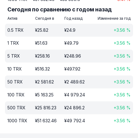
Сегодня по сравнению с годом назад
Актив
Сегодня в
Год назад
Изменение за год
0.5
TRX
¥
25.82
¥
24.9
+
3.56
%
1
TRX
¥
51.63
¥
49.79
+
3.56
%
5
TRX
¥
258.16
¥
248.96
+
3.56
%
10
TRX
¥
516.32
¥
497.92
+
3.56
%
50
TRX
¥
2 581.62
¥
2 489.62
+
3.56
%
100
TRX
¥
5 163.25
¥
4 979.24
+
3.56
%
500
TRX
¥
25 816.23
¥
24 896.2
+
3.56
%
1000
TRX
¥
51 632.46
¥
49 792.4
+
3.56
%