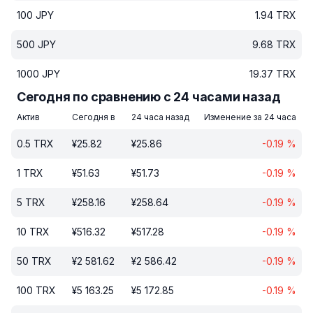
100
JPY
1.94
TRX
500
JPY
9.68
TRX
1000
JPY
19.37
TRX
Сегодня по сравнению с 24 часами назад
Актив
Сегодня в
24 часа назад
Изменение за 24 часа
0.5
TRX
¥
25.82
¥
25.86
-0.19
%
1
TRX
¥
51.63
¥
51.73
-0.19
%
5
TRX
¥
258.16
¥
258.64
-0.19
%
10
TRX
¥
516.32
¥
517.28
-0.19
%
50
TRX
¥
2 581.62
¥
2 586.42
-0.19
%
100
TRX
¥
5 163.25
¥
5 172.85
-0.19
%