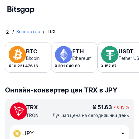
/
Конвертер
/
TRX
BTC
ETH
USDT
Bitcoin
Ethereum
Tether U
¥
10 221 476.16
¥
301 049.89
¥
157.67
Онлайн-конвертер цен TRX в JPY
TRX
¥
51.63
0.19
%
TRON
Лучшая цена на сегодняшний день
JPY