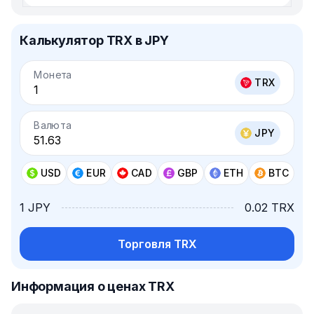
Калькулятор TRX в JPY
Монета
TRX
Валюта
JPY
USD
EUR
CAD
GBP
ETH
BTC
1 JPY
0.02 TRX
Торговля TRX
Информация о ценах TRX