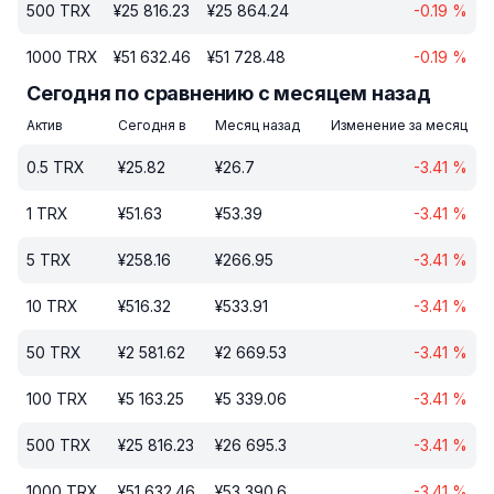
500
TRX
¥
25 816.23
¥
25 864.24
-0.19
%
1000
TRX
¥
51 632.46
¥
51 728.48
-0.19
%
Сегодня по сравнению с месяцем назад
Актив
Сегодня в
Месяц назад
Изменение за месяц
0.5
TRX
¥
25.82
¥
26.7
-3.41
%
1
TRX
¥
51.63
¥
53.39
-3.41
%
5
TRX
¥
258.16
¥
266.95
-3.41
%
10
TRX
¥
516.32
¥
533.91
-3.41
%
50
TRX
¥
2 581.62
¥
2 669.53
-3.41
%
100
TRX
¥
5 163.25
¥
5 339.06
-3.41
%
500
TRX
¥
25 816.23
¥
26 695.3
-3.41
%
1000
TRX
¥
51 632.46
¥
53 390.6
-3.41
%