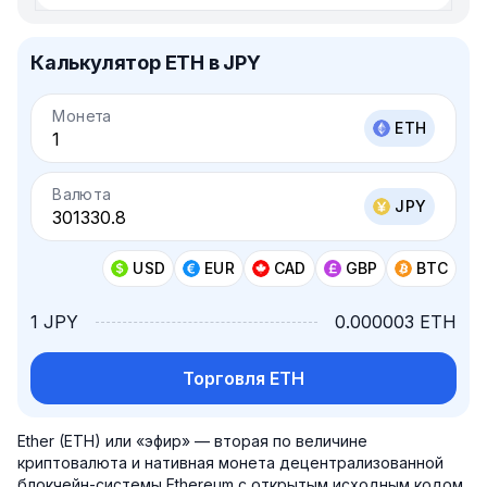
Калькулятор ETH в JPY
Монета
ETH
Валюта
JPY
USD
EUR
CAD
GBP
BTC
1 JPY
0.000003 ETH
Торговля ETH
Ether (ETH) или «эфир» — вторая по величине
криптовалюта и нативная монета децентрализованной
блокчейн-системы Ethereum с открытым исходным кодом.