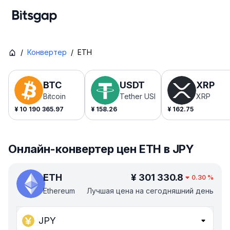
/
Конвертер
/
ETH
BTC
USDT
XRP
Bitcoin
Tether USDt
XRP
¥
10 190 365.97
¥
158.26
¥
162.75
Онлайн-конвертер цен ETH в JPY
ETH
¥
301 330.8
0.30
%
Ethereum
Лучшая цена на сегодняшний день
JPY