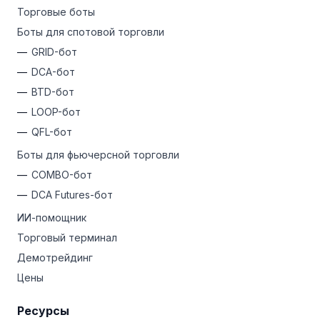
Калькулятор криптовалют Bitsgap и конвертер ETH
Торговые боты
помогут вам быть в курсе последних цени ситуации
Боты для спотовой торговли
на рынке, чтобы вы могли скорректировать свою
стратегию на основе обновлений в реальном
GRID-бот
времени.
DCA-бот
BTD-бот
LOOP-бот
QFL-бот
Боты для фьючерсной торговли
COMBO-бот
DCA Futures-бот
ИИ-помощник
Торговый терминал
Демотрейдинг
Цены
Ресурсы