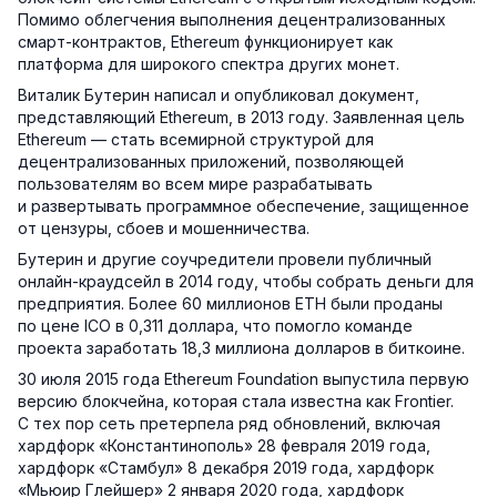
Помимо облегчения выполнения децентрализованных
смарт-контрактов, Ethereum функционирует как
платформа для широкого спектра других монет.
Виталик Бутерин написал и опубликовал документ,
представляющий Ethereum, в 2013 году. Заявленная цель
Ethereum — стать всемирной структурой для
децентрализованных приложений, позволяющей
пользователям во всем мире разрабатывать
и развертывать программное обеспечение, защищенное
от цензуры, сбоев и мошенничества.
Бутерин и другие соучредители провели публичный
онлайн-краудсейл в 2014 году, чтобы собрать деньги для
предприятия. Более 60 миллионов ETH были проданы
по цене ICO в 0,311 доллара, что помогло команде
проекта заработать 18,3 миллиона долларов в биткоине.
30 июля 2015 года Ethereum Foundation выпустила первую
версию блокчейна, которая стала известна как Frontier.
С тех пор сеть претерпела ряд обновлений, включая
хардфорк «Константинополь» 28 февраля 2019 года,
хардфорк «Стамбул» 8 декабря 2019 года, хардфорк
«Мьюир Глейшер» 2 января 2020 года, хардфорк