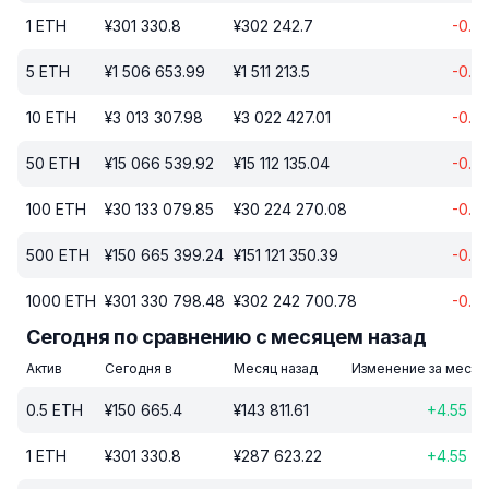
1
ETH
¥
301 330.8
¥
302 242.7
-0.3
5
ETH
¥
1 506 653.99
¥
1 511 213.5
-0.3
10
ETH
¥
3 013 307.98
¥
3 022 427.01
-0.3
50
ETH
¥
15 066 539.92
¥
15 112 135.04
-0.3
100
ETH
¥
30 133 079.85
¥
30 224 270.08
-0.3
500
ETH
¥
150 665 399.24
¥
151 121 350.39
-0.3
1000
ETH
¥
301 330 798.48
¥
302 242 700.78
-0.3
Сегодня по сравнению с месяцем назад
Актив
Сегодня в
Месяц назад
Изменение за месяц
0.5
ETH
¥
150 665.4
¥
143 811.61
+
4.55
%
1
ETH
¥
301 330.8
¥
287 623.22
+
4.55
%