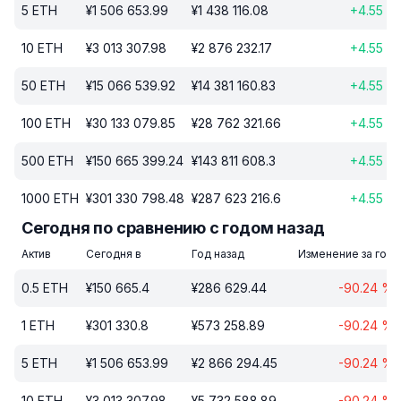
5
ETH
¥
1 506 653.99
¥
1 438 116.08
+
4.55
%
10
ETH
¥
3 013 307.98
¥
2 876 232.17
+
4.55
%
50
ETH
¥
15 066 539.92
¥
14 381 160.83
+
4.55
%
100
ETH
¥
30 133 079.85
¥
28 762 321.66
+
4.55
%
500
ETH
¥
150 665 399.24
¥
143 811 608.3
+
4.55
%
1000
ETH
¥
301 330 798.48
¥
287 623 216.6
+
4.55
%
Сегодня по сравнению с годом назад
Актив
Сегодня в
Год назад
Изменение за год
0.5
ETH
¥
150 665.4
¥
286 629.44
-90.24
%
1
ETH
¥
301 330.8
¥
573 258.89
-90.24
%
5
ETH
¥
1 506 653.99
¥
2 866 294.45
-90.24
%
10
ETH
¥
3 013 307.98
¥
5 732 588.89
-90.24
%