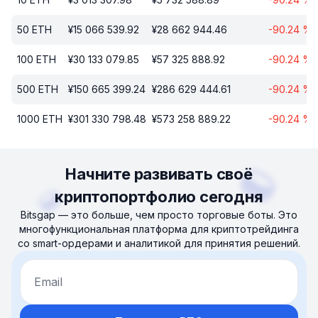
50
ETH
¥
15 066 539.92
¥
28 662 944.46
-90.24
%
100
ETH
¥
30 133 079.85
¥
57 325 888.92
-90.24
%
500
ETH
¥
150 665 399.24
¥
286 629 444.61
-90.24
%
1000
ETH
¥
301 330 798.48
¥
573 258 889.22
-90.24
%
Начните развивать своё
криптопортфолио сегодня
Bitsgap — это больше, чем просто торговые боты. Это
многофункциональная платформа для криптотрейдинга
со smart-ордерами и аналитикой для принятия решений.
Email