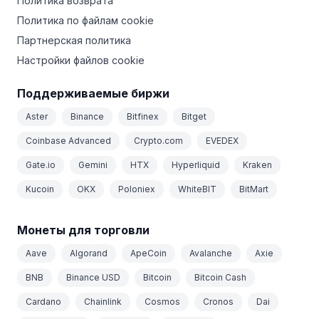
Политика возврата
Политика по файлам cookie
Партнерская политика
Настройки файлов cookie
Поддерживаемые биржи
Aster
Binance
Bitfinex
Bitget
Coinbase Advanced
Crypto.com
EVEDEX
Gate.io
Gemini
HTX
Hyperliquid
Kraken
Kucoin
OKX
Poloniex
WhiteBIT
BitMart
Монеты для торговли
Aave
Algorand
ApeCoin
Avalanche
Axie
BNB
Binance USD
Bitcoin
Bitcoin Cash
Cardano
Chainlink
Cosmos
Cronos
Dai