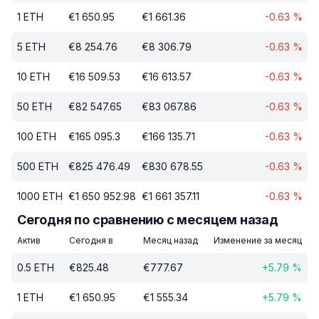
1
ETH
€
1 650.95
€
1 661.36
-0.63
%
5
ETH
€
8 254.76
€
8 306.79
-0.63
%
10
ETH
€
16 509.53
€
16 613.57
-0.63
%
50
ETH
€
82 547.65
€
83 067.86
-0.63
%
100
ETH
€
165 095.3
€
166 135.71
-0.63
%
500
ETH
€
825 476.49
€
830 678.55
-0.63
%
1000
ETH
€
1 650 952.98
€
1 661 357.11
-0.63
%
Сегодня по сравнению с месяцем назад
Актив
Сегодня в
Месяц назад
Изменение за месяц
0.5
ETH
€
825.48
€
777.67
+
5.79
%
1
ETH
€
1 650.95
€
1 555.34
+
5.79
%