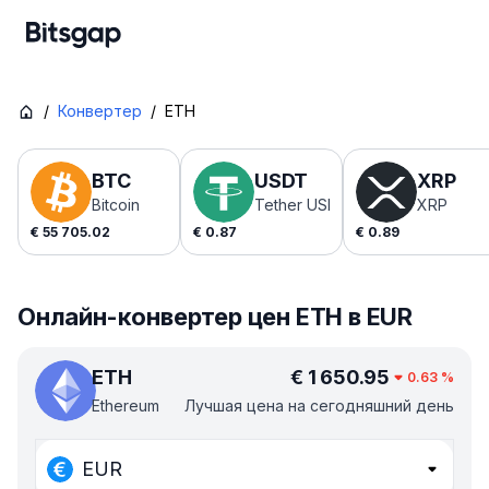
/
Конвертер
/
ETH
BTC
USDT
XRP
Bitcoin
Tether USDt
XRP
€
55 705.02
€
0.87
€
0.89
Онлайн-конвертер цен ETH в EUR
ETH
€
1 650.95
0.63
%
Ethereum
Лучшая цена на сегодняшний день
EUR