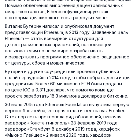
Помимо облегчения выполнения децентрализованных
смарт-контрактов, Ethereum функционирует как
платформа для широкого спектра других монет.
Виталик Бутерин написал и опубликовал документ,
представляющий Ethereum, в 2013 году. Заявленная цель
Ethereum — стать всемирной структурой для
децентрализованных приложений, позволяющей
пользователям во всем мире разрабатывать
и развертывать программное обеспечение, защищенное
от цензуры, сбоев и мошенничества.
Бутерин и другие соучредители провели публичный
онлайн-краудсейл в 2014 году, чтобы собрать деньги для
предприятия. Более 60 миллионов ETH были проданы
по цене ICO в 0,311 доллара, что помогло команде
проекта заработать 18,3 миллиона долларов в биткоине.
30 июля 2015 года Ethereum Foundation выпустила первую
версию блокчейна, которая стала известна как Frontier.
С тех пор сеть претерпела ряд обновлений, включая
хардфорк «Константинополь» 28 февраля 2019 года,
хардфорк «Стамбул» 8 декабря 2019 года, хардфорк
«Мьюир Глейшер» 2 января 2020 года, хардфорк