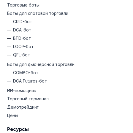
Калькулятор криптовалют Bitsgap и конвертер ETH
Торговые боты
помогут вам быть в курсе последних цени ситуации
Боты для спотовой торговли
на рынке, чтобы вы могли скорректировать свою
стратегию на основе обновлений в реальном
GRID-бот
времени.
DCA-бот
BTD-бот
LOOP-бот
QFL-бот
Боты для фьючерсной торговли
COMBO-бот
DCA Futures-бот
ИИ-помощник
Торговый терминал
Демотрейдинг
Цены
Ресурсы