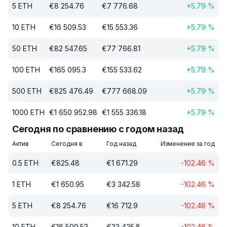
5
ETH
€
8 254.76
€
7 776.68
+
5.79
%
10
ETH
€
16 509.53
€
15 553.36
+
5.79
%
50
ETH
€
82 547.65
€
77 766.81
+
5.79
%
100
ETH
€
165 095.3
€
155 533.62
+
5.79
%
500
ETH
€
825 476.49
€
777 668.09
+
5.79
%
1000
ETH
€
1 650 952.98
€
1 555 336.18
+
5.79
%
Сегодня по сравнению с годом назад
Актив
Сегодня в
Год назад
Изменение за год
0.5
ETH
€
825.48
€
1 671.29
-102.46
%
1
ETH
€
1 650.95
€
3 342.58
-102.46
%
5
ETH
€
8 254.76
€
16 712.9
-102.46
%
10
ETH
€
16 509.53
€
33 425.8
-102.46
%