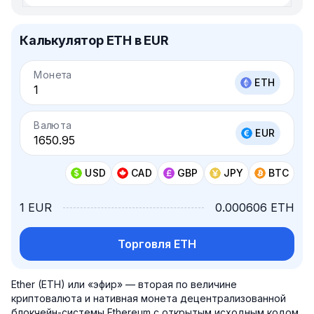
Калькулятор ETH в EUR
Монета
ETH
Валюта
EUR
USD
CAD
GBP
JPY
BTC
1 EUR
0.000606 ETH
Торговля ETH
Ether (ETH) или «эфир» — вторая по величине
криптовалюта и нативная монета децентрализованной
блокчейн-системы Ethereum с открытым исходным кодом.