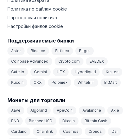
Политика возврата
Политика по файлам cookie
Партнерская политика
Настройки файлов cookie
Поддерживаемые биржи
Aster
Binance
Bitfinex
Bitget
Coinbase Advanced
Crypto.com
EVEDEX
Gate.io
Gemini
HTX
Hyperliquid
Kraken
Kucoin
OKX
Poloniex
WhiteBIT
BitMart
Монеты для торговли
Aave
Algorand
ApeCoin
Avalanche
Axie
BNB
Binance USD
Bitcoin
Bitcoin Cash
Cardano
Chainlink
Cosmos
Cronos
Dai