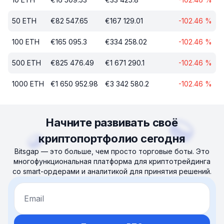
50
ETH
€
82 547.65
€
167 129.01
-102.46
%
100
ETH
€
165 095.3
€
334 258.02
-102.46
%
500
ETH
€
825 476.49
€
1 671 290.1
-102.46
%
1000
ETH
€
1 650 952.98
€
3 342 580.2
-102.46
%
Начните развивать своё
криптопортфолио сегодня
Bitsgap — это больше, чем просто торговые боты. Это
многофункциональная платформа для криптотрейдинга
со smart-ордерами и аналитикой для принятия решений.
Email