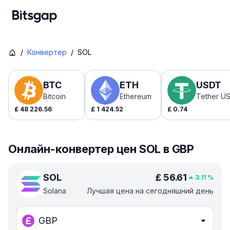
/
Конвертер
/
SOL
BTC
ETH
USDT
Bitcoin
Ethereum
Tether U
£
48 226.56
£
1 424.52
£
0.74
Онлайн-конвертер цен SOL в GBP
SOL
£
56.61
3.11
%
Solana
Лучшая цена на сегодняшний день
GBP