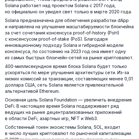
Solana работает над проектом Solana с 2017 года,
но официально он увидел свет только в марте 2020 года.
Solana предназначена для облегчения разработки dApp
и направлена на улучшение масштабируемости блокчейна
за счет сочетания консенсуса proof-of-history (PoH)
с консенсусом proof-of-stake (PoS). Благодаря
инновационному подходу Solana и гибридной модели
консенсуса, по состоянию на 2023 год она имеет одну
из самых быстрых блокчейн-сетей на рынке криптовалют.
400-миллисекундное время блока Solana будет только
ускоряться по мере улучшения архитектуры сети. Из-за
низких комиссий за транзакции, составляющих менее 0,01
доллара США, сеть Solana является привлекательной
альтернативой Ethereum.
Основная цель Solana Foundation — увеличить внедрение
DeFi. В настоящее время Solana поддерживает ряд
ведущих на рынке децентрализованных приложений
в области DeFi, азартных игр, NFT и Web3.
Собственный токен экосистемы Solana, SOL, входит
в число лучших криптовалют по рыночной капитализации.