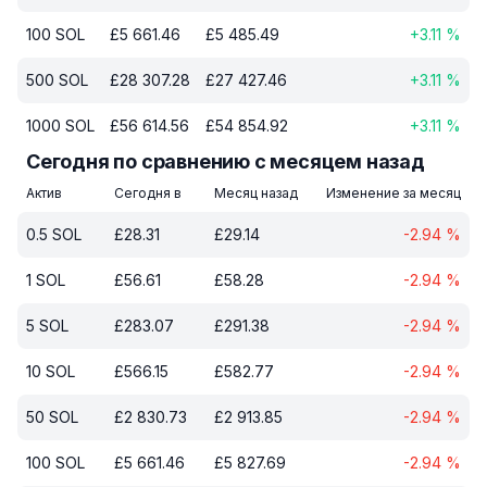
100
SOL
£
5 661.46
£
5 485.49
+
3.11
%
500
SOL
£
28 307.28
£
27 427.46
+
3.11
%
1000
SOL
£
56 614.56
£
54 854.92
+
3.11
%
Сегодня по сравнению с месяцем назад
Актив
Сегодня в
Месяц назад
Изменение за месяц
0.5
SOL
£
28.31
£
29.14
-2.94
%
1
SOL
£
56.61
£
58.28
-2.94
%
5
SOL
£
283.07
£
291.38
-2.94
%
10
SOL
£
566.15
£
582.77
-2.94
%
50
SOL
£
2 830.73
£
2 913.85
-2.94
%
100
SOL
£
5 661.46
£
5 827.69
-2.94
%