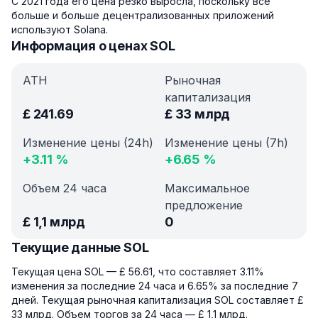
С 2021 года его цена резко выросла, поскольку все
больше и больше децентрализованных приложений
используют Solana.
Информация о ценах SOL
ATH
Рыночная
капитализация
£
241.69
£
33 млрд
Изменение цены (24h)
Изменение цены (7h)
+
3.11
%
+
6.65
%
Объем 24 часа
Максимальное
предложение
£
1,1 млрд
0
Текущие данные SOL
Текущая цена SOL — £ 56.61, что составляет 3.11%
изменения за последние 24 часа и 6.65% за последние 7
дней. Текущая рыночная капитализация SOL составляет £
33 млрд. Объем торгов за 24 часа — £ 1,1 млрд.