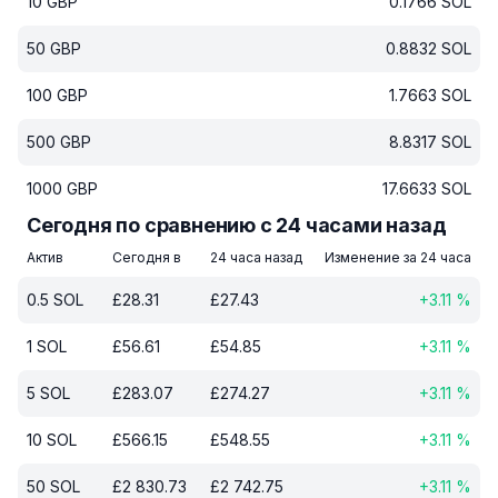
10
GBP
0.1766
SOL
50
GBP
0.8832
SOL
100
GBP
1.7663
SOL
500
GBP
8.8317
SOL
1000
GBP
17.6633
SOL
Сегодня по сравнению с 24 часами назад
Актив
Сегодня в
24 часа назад
Изменение за 24 часа
0.5
SOL
£
28.31
£
27.43
+
3.11
%
1
SOL
£
56.61
£
54.85
+
3.11
%
5
SOL
£
283.07
£
274.27
+
3.11
%
10
SOL
£
566.15
£
548.55
+
3.11
%
50
SOL
£
2 830.73
£
2 742.75
+
3.11
%