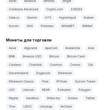
Aster
Binance
Bitfinex
Bitget
Coinbase Advanced
Crypto.com
EVEDEX
Gate.io
Gemini
HTX
Hyperliquid
Kraken
Kucoin
OKX
Poloniex
WhiteBIT
BitMart
Монеты для торговли
Aave
Algorand
ApeCoin
Avalanche
Axie
BNB
Binance USD
Bitcoin
Bitcoin Cash
Cardano
Chainlink
Cosmos
Cronos
Dai
Decentraland
Dogecoin
Ethereum
Ethereum Classic
Flow
IPChain
KuCoin Token
LEO
Litecoin
NEAR
Polkadot
Polygon
Ripple
Sandbox
Shiba Inu
Solana
Tether
Tron
USDC
Uniswap
VeChain