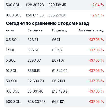
500
SOL
£
28 307.28
£
29 138.45
-2.94
%
1000
SOL
£
56 614.56
£
58 276.91
-2.94
%
Сегодня по сравнению с годом назад
Актив
Сегодня в
Год назад
Изменение за год
0.5
SOL
£
28.31
£
67.1
-137.05
%
1
SOL
£
56.61
£
134.2
-137.05
%
5
SOL
£
283.07
£
671.01
-137.05
%
10
SOL
£
566.15
£
1 342.02
-137.05
%
50
SOL
£
2 830.73
£
6 710.1
-137.05
%
100
SOL
£
5 661.46
£
13 420.2
-137.05
%
500
SOL
£
28 307.28
£
67 101
-137.05
%