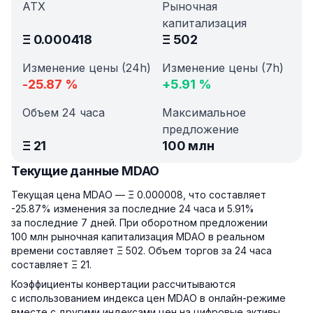
АТХ
Рыночная
капитализация
Ξ
0.000418
Ξ
502
Изменение цены (24h)
Изменение цены (7h)
-25.87
%
+
5.91
%
Объем 24 часа
Максимальное
предложение
Ξ
21
100 млн
Текущие данные MDAO
Текущая цена MDAO — Ξ 0.000008, что составляет
-25.87% изменения за последние 24 часа и 5.91%
за последние 7 дней. При оборотном предложении
100 млн рыночная капитализация MDAO в реальном
времени составляет Ξ 502. Объем торгов за 24 часа
составляет Ξ 21.
Коэффициенты конвертации рассчитываются
с использованием индекса цен MDAO в онлайн-режиме
вместе с другими индексами цен на цифровые активы.