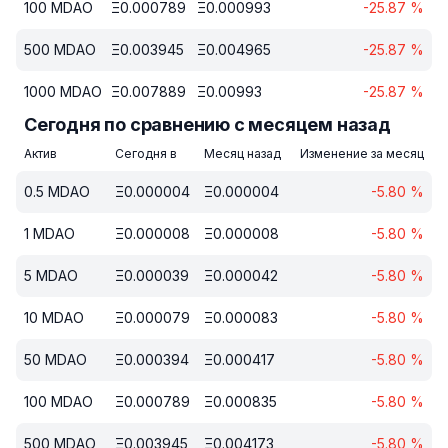
100
MDAO
Ξ
0.000789
Ξ
0.000993
-25.87
%
500
MDAO
Ξ
0.003945
Ξ
0.004965
-25.87
%
1000
MDAO
Ξ
0.007889
Ξ
0.00993
-25.87
%
Сегодня по сравнению с месяцем назад
Актив
Сегодня в
Месяц назад
Изменение за месяц
0.5
MDAO
Ξ
0.000004
Ξ
0.000004
-5.80
%
1
MDAO
Ξ
0.000008
Ξ
0.000008
-5.80
%
5
MDAO
Ξ
0.000039
Ξ
0.000042
-5.80
%
10
MDAO
Ξ
0.000079
Ξ
0.000083
-5.80
%
50
MDAO
Ξ
0.000394
Ξ
0.000417
-5.80
%
100
MDAO
Ξ
0.000789
Ξ
0.000835
-5.80
%
500
MDAO
Ξ
0.003945
Ξ
0.004173
-5.80
%