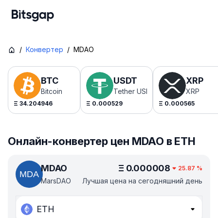
/
Конвертер
/
MDAO
BTC
USDT
XRP
Bitcoin
Tether USDt
XRP
Ξ
34.204946
Ξ
0.000529
Ξ
0.000565
Онлайн-конвертер цен MDAO в ETH
MDAO
Ξ
0.000008
25.87
%
MarsDAO
Лучшая цена на сегодняшний день
ETH