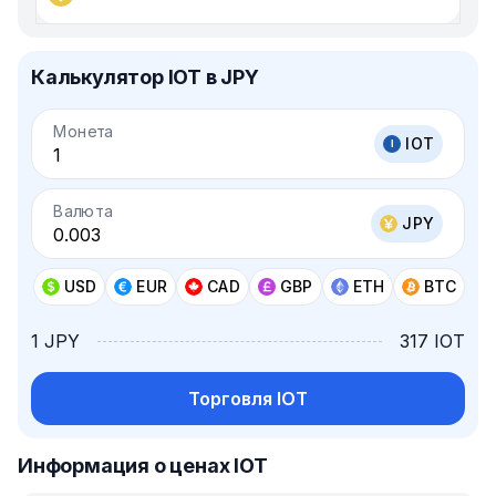
Калькулятор IOT в JPY
Монета
IOT
Валюта
JPY
USD
EUR
CAD
GBP
ETH
BTC
1 JPY
317 IOT
Торговля IOT
Информация о ценах IOT