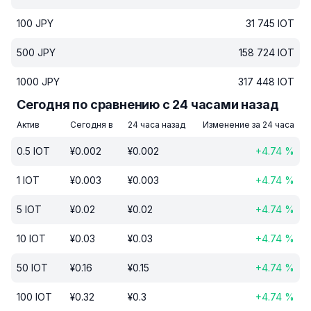
100
JPY
31 745
IOT
500
JPY
158 724
IOT
1000
JPY
317 448
IOT
Сегодня по сравнению с 24 часами назад
Актив
Сегодня в
24 часа назад
Изменение за 24 часа
0.5
IOT
¥
0.002
¥
0.002
+
4.74
%
1
IOT
¥
0.003
¥
0.003
+
4.74
%
5
IOT
¥
0.02
¥
0.02
+
4.74
%
10
IOT
¥
0.03
¥
0.03
+
4.74
%
50
IOT
¥
0.16
¥
0.15
+
4.74
%
100
IOT
¥
0.32
¥
0.3
+
4.74
%