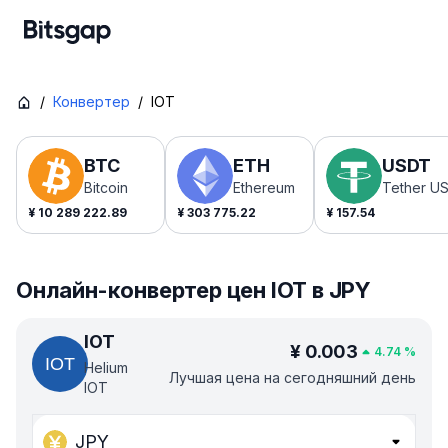
/
Конвертер
/
IOT
BTC
ETH
USDT
Bitcoin
Ethereum
Tether U
¥
10 289 222.89
¥
303 775.22
¥
157.54
Онлайн-конвертер цен IOT в JPY
IOT
¥
0.003
4.74
%
Helium
Лучшая цена на сегодняшний день
IOT
JPY