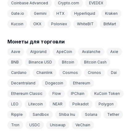
Coinbase Advanced
Crypto.com
EVEDEX
Gate.io
Gemini
HTX
Hyperliquid
Kraken
Kucoin
OKX
Poloniex
WhiteBIT
BitMart
Монеты для торговли
Aave
Algorand
ApeCoin
Avalanche
Axie
BNB
Binance USD
Bitcoin
Bitcoin Cash
Cardano
Chainlink
Cosmos
Cronos
Dai
Decentraland
Dogecoin
Ethereum
Ethereum Classic
Flow
IPChain
KuCoin Token
LEO
Litecoin
NEAR
Polkadot
Polygon
Ripple
Sandbox
Shiba Inu
Solana
Tether
Tron
USDC
Uniswap
VeChain