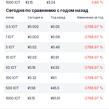
1000
IOT
¥
3.15
¥
3.24
-2.86
%
Сегодня по сравнению с годом назад
Актив
Сегодня в
Год назад
Изменение за год
0.5
IOT
¥
0.002
¥
0.05
-2788.97
%
1
IOT
¥
0.003
¥
0.09
-2788.97
%
5
IOT
¥
0.02
¥
0.46
-2788.97
%
10
IOT
¥
0.03
¥
0.91
-2788.97
%
50
IOT
¥
0.16
¥
4.55
-2788.97
%
100
IOT
¥
0.32
¥
9.1
-2788.97
%
500
IOT
¥
1.58
¥
45.5
-2788.97
%
1000
IOT
¥
3.15
¥
91.01
-2788.97
%