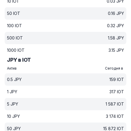
10
IOT
0.03
JPY
50
IOT
0.16
JPY
100
IOT
0.32
JPY
500
IOT
1.58
JPY
1000
IOT
3.15
JPY
JPY в IOT
Актив
Сегодня в
0.5
JPY
159
IOT
1
JPY
317
IOT
5
JPY
1 587
IOT
10
JPY
3 174
IOT
50
JPY
15 872
IOT