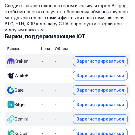
Следите за криптоконвертером и калькулятором Bitsgap,
чтобы мгновенно получать обновления обменных курсов
между криптовалютами и фиатными валютами, включая
BTC, ETH, XRP к доллару США, евро, фунту стерлингов
и другим валютам.
Биржи, поддерживающие IOT
Биржа
Цена
Объем
Kraken
-
-
Зарегистрироваться
WhiteBit
-
-
Зарегистрироваться
Gate
-
-
Зарегистрироваться
Bitget
-
-
Зарегистрироваться
Gemini
-
-
Зарегистрироваться
KuCoin
-
-
Зарегистрироваться