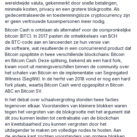
wereldwijde valuta, gekenmerkt door snelle betalingen,
minimale kosten, privacy en een grotere blokgrootte. Als
gedecentraliseerde en toestemmingsloze cryptocurrency zijn
er geen vertrouwde tussenpersonen meer nodig.
Bitcoin Cash is ontstaan als alternatief voor de oorspronkelijke
bitcoin (BTC). In 2017 pasten de ontwikkelaars van BCH
de BTC-code aan en lanceerden ze hun versie van
de software, wat resulteerde in een concurrerend product dat
Bitcoin opsplitste in twee verschillende blockchains: Bitcoin
en Bitcoin Cash. Deze splitsing, bekend als een hard fork,
kwam voort uit meningsverschillen binnen de community over
het schalen van Bitcoin en de implementatie van Segregated
Witness (SegWit). In de herfst van 2018 vond er nog een hard
fork plaats, waarbij Bitcoin Cash werd opgesplitst in Bitcoin
ABC en Bitcoin SV.
In het debat over schaalvergroting stonden twee facties
tegenover elkaar. Voorstanders van kleinere blokken waren
tegen het vergroten van de blokgrootte met het argument dat
dit zou kunnen leiden tot centralisatie van de blockchain
en kwetsbaarheid zou kunnen vergroten door het
uitdagender te maken om volledige nodes te hosten. Aan
de andere kant zochten voorstanders van grotere blokken