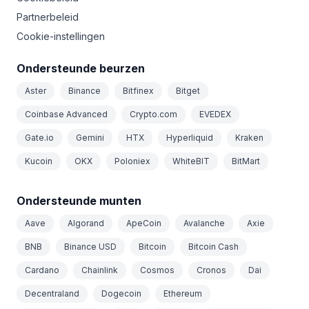
Partnerbeleid
Cookie-instellingen
Ondersteunde beurzen
Aster
Binance
Bitfinex
Bitget
Coinbase Advanced
Crypto.com
EVEDEX
Gate.io
Gemini
HTX
Hyperliquid
Kraken
Kucoin
OKX
Poloniex
WhiteBIT
BitMart
Ondersteunde munten
Aave
Algorand
ApeCoin
Avalanche
Axie
BNB
Binance USD
Bitcoin
Bitcoin Cash
Cardano
Chainlink
Cosmos
Cronos
Dai
Decentraland
Dogecoin
Ethereum