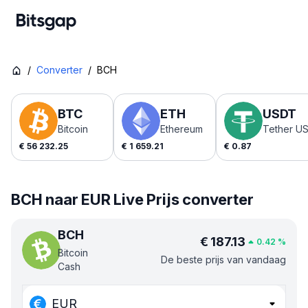
/
Converter
/
BCH
BTC
ETH
USDT
Bitcoin
Ethereum
Tether U
€
56 232.25
€
1 659.21
€
0.87
BCH naar EUR Live Prijs converter
BCH
€
187.13
0.42
%
Bitcoin
De beste prijs van vandaag
Cash
EUR