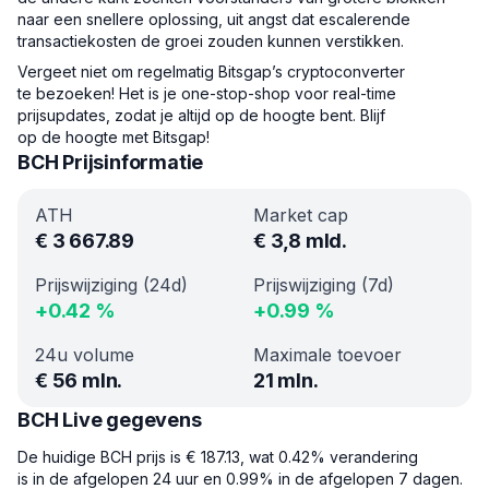
naar een snellere oplossing, uit angst dat escalerende
transactiekosten de groei zouden kunnen verstikken.
Vergeet niet om regelmatig Bitsgap’s cryptoconverter
te bezoeken! Het is je one-stop-shop voor real-time
prijsupdates, zodat je altijd op de hoogte bent. Blijf
op de hoogte met Bitsgap!
BCH Prijsinformatie
ATH
Market cap
€
3 667.89
€
3,8 mld.
Prijswijziging (24d)
Prijswijziging (7d)
+
0.42
%
+
0.99
%
24u volume
Maximale toevoer
€
56 mln.
21 mln.
BCH Live gegevens
De huidige BCH prijs is € 187.13, wat 0.42% verandering
is in de afgelopen 24 uur en 0.99% in de afgelopen 7 dagen.