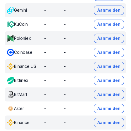
Gemini
-
-
Aanmelden
KuCoin
-
-
Aanmelden
Poloniex
-
-
Aanmelden
Coinbase
-
-
Aanmelden
Binance US
-
-
Aanmelden
Bitfinex
-
-
Aanmelden
BitMart
-
-
Aanmelden
Aster
-
-
Aanmelden
Binance
-
-
Aanmelden