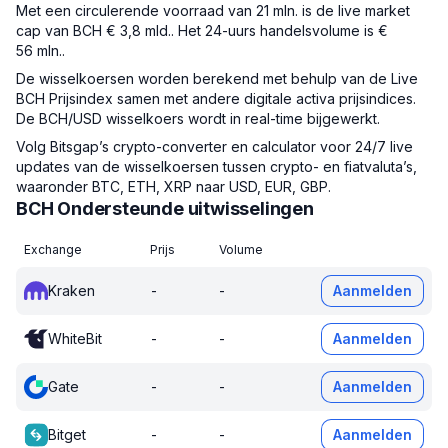
Met een circulerende voorraad van 21 mln. is de live market
cap van BCH € 3,8 mld.. Het 24-uurs handelsvolume is €
56 mln..
De wisselkoersen worden berekend met behulp van de Live
BCH Prijsindex samen met andere digitale activa prijsindices.
De BCH/USD wisselkoers wordt in real-time bijgewerkt.
Volg Bitsgap’s crypto-converter en calculator voor 24/7 live
updates van de wisselkoersen tussen crypto- en fiatvaluta’s,
waaronder BTC, ETH, XRP naar USD, EUR, GBP.
BCH Ondersteunde uitwisselingen
Exchange
Prijs
Volume
Kraken
-
-
Aanmelden
WhiteBit
-
-
Aanmelden
Gate
-
-
Aanmelden
Bitget
-
-
Aanmelden