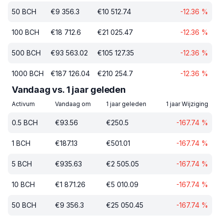
50
BCH
€
9 356.3
€
10 512.74
-12.36
%
100
BCH
€
18 712.6
€
21 025.47
-12.36
%
500
BCH
€
93 563.02
€
105 127.35
-12.36
%
1000
BCH
€
187 126.04
€
210 254.7
-12.36
%
Vandaag vs. 1 jaar geleden
Activum
Vandaag om
1 jaar geleden
1 jaar Wijziging
0.5
BCH
€
93.56
€
250.5
-167.74
%
1
BCH
€
187.13
€
501.01
-167.74
%
5
BCH
€
935.63
€
2 505.05
-167.74
%
10
BCH
€
1 871.26
€
5 010.09
-167.74
%
50
BCH
€
9 356.3
€
25 050.45
-167.74
%