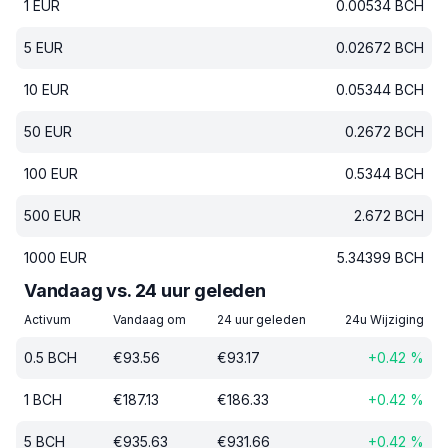
1
EUR
0.00534
BCH
5
EUR
0.02672
BCH
10
EUR
0.05344
BCH
50
EUR
0.2672
BCH
100
EUR
0.5344
BCH
500
EUR
2.672
BCH
1000
EUR
5.34399
BCH
Vandaag vs. 24 uur geleden
Activum
Vandaag om
24 uur geleden
24u Wijziging
0.5
BCH
€
93.56
€
93.17
+
0.42
%
1
BCH
€
187.13
€
186.33
+
0.42
%
5
BCH
€
935.63
€
931.66
+
0.42
%