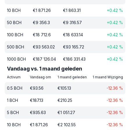
10
BCH
€
1 871.26
€
1 863.31
+
0.42
%
50
BCH
€
9 356.3
€
9 316.57
+
0.42
%
100
BCH
€
18 712.6
€
18 633.14
+
0.42
%
500
BCH
€
93 563.02
€
93 165.72
+
0.42
%
1000
BCH
€
187 126.04
€
186 331.43
+
0.42
%
Vandaag vs. 1 maand geleden
Activum
Vandaag om
1 maand geleden
1 maand Wijziging
0.5
BCH
€
93.56
€
105.13
-12.36
%
1
BCH
€
187.13
€
210.25
-12.36
%
5
BCH
€
935.63
€
1 051.27
-12.36
%
10
BCH
€
1 871.26
€
2 102.55
-12.36
%