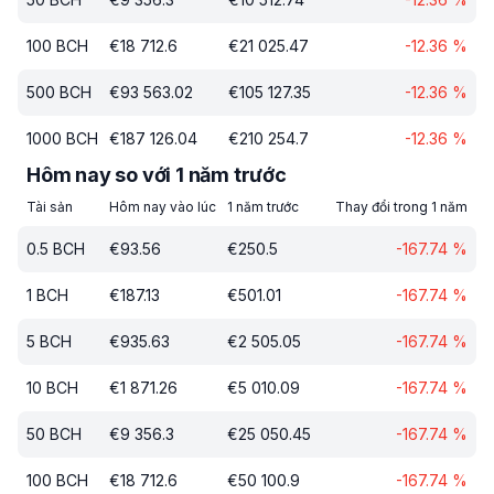
100
BCH
€
18 712.6
€
21 025.47
-12.36
%
500
BCH
€
93 563.02
€
105 127.35
-12.36
%
1000
BCH
€
187 126.04
€
210 254.7
-12.36
%
Hôm nay so với 1 năm trước
Tài sản
Hôm nay vào lúc
1 năm trước
Thay đổi trong 1 năm
0.5
BCH
€
93.56
€
250.5
-167.74
%
1
BCH
€
187.13
€
501.01
-167.74
%
5
BCH
€
935.63
€
2 505.05
-167.74
%
10
BCH
€
1 871.26
€
5 010.09
-167.74
%
50
BCH
€
9 356.3
€
25 050.45
-167.74
%
100
BCH
€
18 712.6
€
50 100.9
-167.74
%