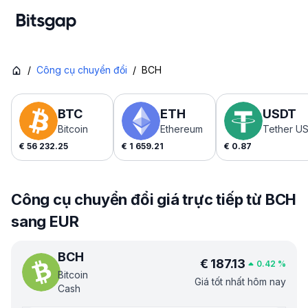
/
Công cụ chuyển đổi
/
BCH
BTC
ETH
USDT
Bitcoin
Ethereum
Tether U
€
56 232.25
€
1 659.21
€
0.87
Công cụ chuyển đổi giá trực tiếp từ BCH
sang EUR
BCH
€
187.13
0.42
%
Bitcoin
Giá tốt nhất hôm nay
Cash