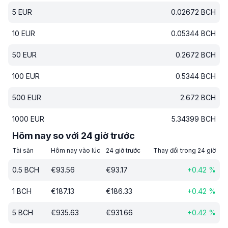
5
EUR
0.02672
BCH
10
EUR
0.05344
BCH
50
EUR
0.2672
BCH
100
EUR
0.5344
BCH
500
EUR
2.672
BCH
1000
EUR
5.34399
BCH
Hôm nay so với 24 giờ trước
Tài sản
Hôm nay vào lúc
24 giờ trước
Thay đổi trong 24 giờ
0.5
BCH
€
93.56
€
93.17
+
0.42
%
1
BCH
€
187.13
€
186.33
+
0.42
%
5
BCH
€
935.63
€
931.66
+
0.42
%