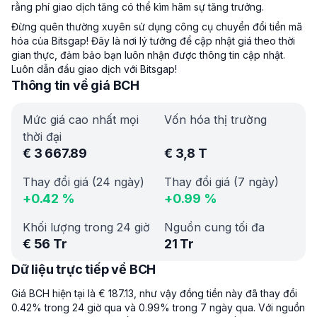
rằng phí giao dịch tăng có thể kìm hãm sự tăng trưởng.
Đừng quên thường xuyên sử dụng công cụ chuyển đổi tiền mã
hóa của Bitsgap! Đây là nơi lý tưởng để cập nhật giá theo thời
gian thực, đảm bảo bạn luôn nhận được thông tin cập nhật.
Luôn dẫn đầu giao dịch với Bitsgap!
Thông tin về giá BCH
Mức giá cao nhất mọi
Vốn hóa thị trường
thời đại
€
3 667.89
€
3,8 T
Thay đổi giá (24 ngày)
Thay đổi giá (7 ngày)
+
0.42
%
+
0.99
%
Khối lượng trong 24 giờ
Nguồn cung tối đa
€
56 Tr
21 Tr
Dữ liệu trực tiếp về BCH
Giá BCH hiện tại là € 187.13, như vậy đồng tiền này đã thay đổi
0.42% trong 24 giờ qua và 0.99% trong 7 ngày qua. Với nguồn