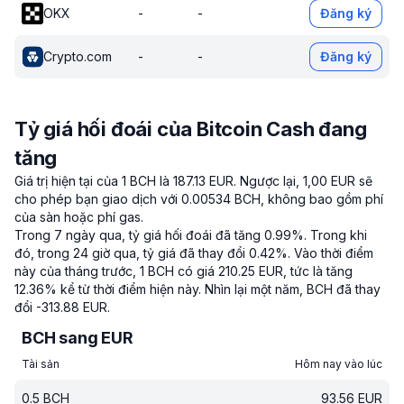
OKX
-
-
Đăng ký
Crypto.com
-
-
Đăng ký
Tỷ giá hối đoái của Bitcoin Cash đang
tăng
Giá trị hiện tại của 1 BCH là 187.13 EUR.
Ngược lại, 1,00 EUR sẽ
cho phép bạn giao dịch với 0.00534 BCH, không bao gồm phí
của sàn hoặc phí gas.
Trong 7 ngày qua, tỷ giá hối đoái đã tăng 0.99%.
Trong khi
đó, trong 24 giờ qua, tỷ giá đã thay đổi 0.42%.
Vào thời điểm
này của tháng trước, 1 BCH có giá 210.25 EUR, tức là tăng
12.36% kể từ thời điểm hiện này.
Nhìn lại một năm, BCH đã thay
đổi -313.88 EUR.
BCH sang EUR
Tài sản
Hôm nay vào lúc
0.5
BCH
93.56
EUR