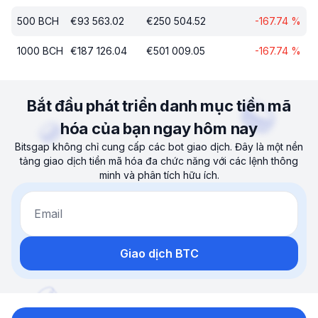
500
BCH
€
93 563.02
€
250 504.52
-167.74
%
1000
BCH
€
187 126.04
€
501 009.05
-167.74
%
Bắt đầu phát triển danh mục tiền mã
hóa của bạn ngay hôm nay
Bitsgap không chỉ cung cấp các bot giao dịch. Đây là một nền
tảng giao dịch tiền mã hóa đa chức năng với các lệnh thông
minh và phân tích hữu ích.
Email
Giao dịch BTC