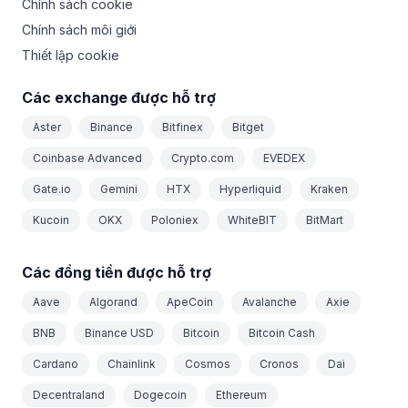
Chính sách cookie
Chính sách môi giới
Thiết lập cookie
Các exchange được hỗ trợ
Aster
Binance
Bitfinex
Bitget
Coinbase Advanced
Crypto.com
EVEDEX
Gate.io
Gemini
HTX
Hyperliquid
Kraken
Kucoin
OKX
Poloniex
WhiteBIT
BitMart
Các đồng tiền được hỗ trợ
Aave
Algorand
ApeCoin
Avalanche
Axie
BNB
Binance USD
Bitcoin
Bitcoin Cash
Cardano
Chainlink
Cosmos
Cronos
Dai
Decentraland
Dogecoin
Ethereum