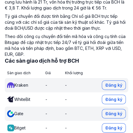
cung lưu hành là 21 Tr, vốn hóa thị trường trực tiếp của BCH là
€ 3,8 T. Khối lượng giao dịch trong 24 giờ là € 56 Tr.
Tỷ giá chuyển đổi được tính bằng Chỉ số giá BCH trực tiếp
cùng với các chỉ số giá của tài sản kỹ thuật số khác. Tỷ giá hối
đoái BCH/USD được cập nhật theo thời gian thực.
Theo dõi công cụ chuyển đổi tiền mã hóa và công cụ tính của
Bitsgap để cập nhật trực tiếp 24/7 về tỷ giá hối đoái giữa tiền
mã hóa và tiền pháp định, bao gồm BTC, ETH, XRP với USD,
EUR, GBP.
Các sàn giao dịch hỗ trợ BCH
Sàn giao dịch
Giá
Khối lượng
Kraken
-
-
Đăng ký
WhiteBit
-
-
Đăng ký
Gate
-
-
Đăng ký
Bitget
-
-
Đăng ký