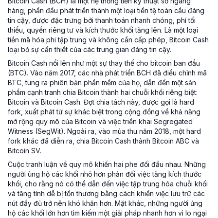
Bitcoin Cash (BCH) là một hệ thống tiền kỹ thuật số ngang
hàng, phấn đấu phát triển thành một loại tiền tệ toàn cầu đáng
tin cậy, được đặc trưng bởi thanh toán nhanh chóng, phí tối
thiểu, quyền riêng tư và kích thước khối tăng lên. Là một loại
tiền mã hóa phi tập trung và không cần cấp phép, Bitcoin Cash
loại bỏ sự cần thiết của các trung gian đáng tin cậy.
Bitcoin Cash nổi lên như một sự thay thế cho bitcoin ban đầu
(BTC). Vào năm 2017, các nhà phát triển BCH đã điều chỉnh mã
BTC, tung ra phiên bản phần mềm của họ, dẫn đến một sản
phẩm cạnh tranh chia Bitcoin thành hai chuỗi khối riêng biệt:
Bitcoin và Bitcoin Cash. Đợt chia tách này, được gọi là hard
fork, xuất phát từ sự khác biệt trong cộng đồng về khả năng
mở rộng quy mô của Bitcoin và việc triển khai Segregated
Witness (SegWit). Ngoài ra, vào mùa thu năm 2018, một hard
fork khác đã diễn ra, chia Bitcoin Cash thành Bitcoin ABC và
Bitcoin SV.
Cuộc tranh luận về quy mô khiến hai phe đối đầu nhau. Những
người ủng hộ các khối nhỏ hơn phản đối việc tăng kích thước
khối, cho rằng nó có thể dẫn đến việc tập trung hóa chuỗi khối
và tăng tính dễ bị tổn thương bằng cách khiến việc lưu trữ các
nút đầy đủ trở nên khó khăn hơn. Mặt khác, những người ủng
hộ các khối lớn hơn tìm kiếm một giải pháp nhanh hơn vì lo ngại