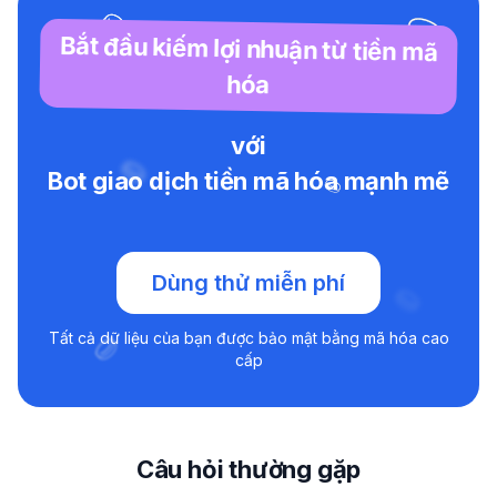
Bắt đầu kiếm lợi nhuận từ tiền mã
hóa
với
Bot giao dịch tiền mã hóa mạnh mẽ
Dùng thử miễn phí
Tất cả dữ liệu của bạn được bảo mật bằng mã hóa cao
cấp
Câu hỏi thường gặp