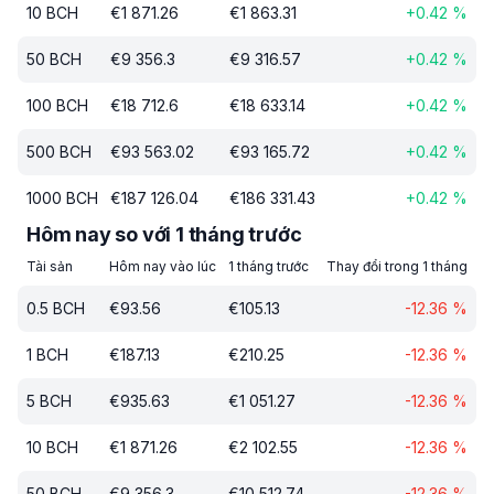
10
BCH
€
1 871.26
€
1 863.31
+
0.42
%
50
BCH
€
9 356.3
€
9 316.57
+
0.42
%
100
BCH
€
18 712.6
€
18 633.14
+
0.42
%
500
BCH
€
93 563.02
€
93 165.72
+
0.42
%
1000
BCH
€
187 126.04
€
186 331.43
+
0.42
%
Hôm nay so với 1 tháng trước
Tài sản
Hôm nay vào lúc
1 tháng trước
Thay đổi trong 1 tháng
0.5
BCH
€
93.56
€
105.13
-12.36
%
1
BCH
€
187.13
€
210.25
-12.36
%
5
BCH
€
935.63
€
1 051.27
-12.36
%
10
BCH
€
1 871.26
€
2 102.55
-12.36
%
50
BCH
€
9 356.3
€
10 512.74
-12.36
%