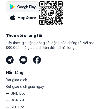
Theo dõi chúng tôi
Hãy tham gia cộng đồng sôi động của chúng tôi với hơn
800.000 nhà giao dịch tiền điện tử hài lòng.
Nền tảng
Bot giao dịch
Bot giao dịch giao ngay
GRID Bot
DCA Bot
BTD Bot