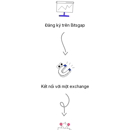
Đăng ký trên Bitsgap
Kết nối với một exchange