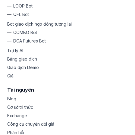
LOOP Bot
QFL Bot
Bot giao dịch hợp đồng tương lai
COMBO Bot
DCA Futures Bot
Trợ lý AI
Bảng giao dịch
Giao dịch Demo
Giá
Tài nguyên
Blog
Cơ sở tri thức
Exchange
Công cụ chuyển đổi giá
Phản hồi