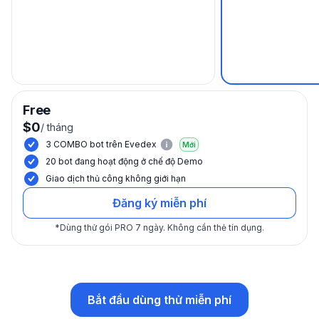
Free
$0
/
tháng
3 COMBO bot trên Evedex
Mới
20 bot đang hoạt động ở chế độ Demo
Giao dịch thủ công không giới hạn
Đăng ký miễn phí
*
Dùng thử gói PRO 7 ngày.
Không cần thẻ tín dụng.
Bắt đầu dùng thử miễn phí