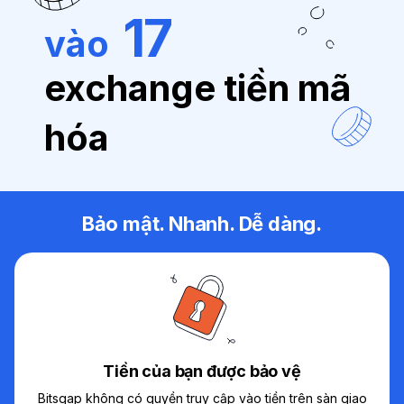
17
vào
exchange tiền mã
hóa
Bảo mật. Nhanh. Dễ dàng.
Tiền của bạn được bảo vệ
Bitsgap không có quyền truy cập vào tiền trên sàn giao