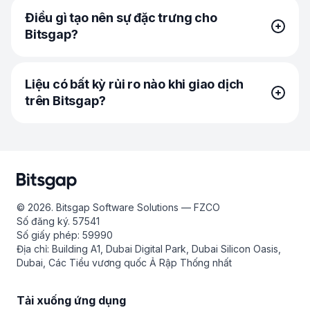
USDC có đủ mọi lợi ích của một đồng tiền mã hóa, nhưng
Điều gì tạo nên sự đặc trưng cho
vẫn ổn định bởi nó được neo vào đồng đô-la Mỹ. Kể từ
Bitsgap?
khi ra đời vào năm 2008, đồng USD Coin đã có một lịch
sử ổn định và liên tục. Việc USDC không được tạo hay bị
kiểm soát bởi Chính phủ Mỹ sẽ hấp dẫn đối với những
Với nền tảng Bitsgap, bạn có thể giao dịch trên 17 sàn
người đam mê tiền mã hóa. Bạn có thể tận dụng tối đa
Liệu có bất kỳ rủi ro nào khi giao dịch
giao dịch tiền điện tử mà không cần chuyển đổi giữa
USDC bằng cách giao dịch với Bot giao dịch USDC tiên
trên Bitsgap?
chúng. Có rất nhiều tính năng để làm cho trải nghiệm giao
tiến của Bitsgap.
dịch của bạn trở nên thuận tiện và liền mạch: lệnh Stop
Loss và Take Profit, quản lý tổng lượng đầu tư, và nhiều
Bitsgap rất coi trọng việc bảo mật, và triển khai nhiều lớp
hơn nữa. Và tất nhiên, đội ngũ Hỗ trợ siêu tốc của chúng
bảo vệ khác nhau. Nhưng sẽ luôn có những kẻ lừa đảo,
tôi, bạn có thể liên hệ qua email hoặc trò chuyện trực
vậy nên, đừng tin tưởng dữ liệu của bạn trong tay của
tiếp 24/7. Sự kết hợp của tất cả những điều này làm cho
bất kỳ bên thứ ba nào. Còn về việc giao dịch, để giảm
việc giao dịch với Bitsgap trở nên vô song.
các thua lỗ có thể có, hãy thử dùng tính năng Stop Loss.
© 2026. Bitsgap Software Solutions — FZCO
Nó có thể giúp bạn giảm thiểu rủi ro. Và cuối cùng, hãy
Số đăng ký. 57541
nhớ thị trường tiền mã hóa rất bất ổn. Vậy nên, hãy chỉ
Số giấy phép: 59990
giao dịch bằng số tiền mà bạn sẵn sàng để mất.
Địa chỉ: Building A1, Dubai Digital Park, Dubai Silicon Oasis,
Dubai, Các Tiểu vương quốc Ả Rập Thống nhất
Tải xuống ứng dụng