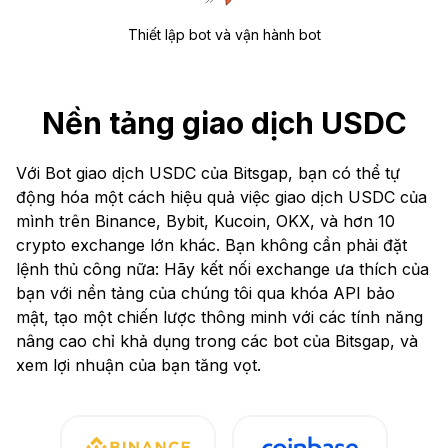
Thiết lập bot và vận hành bot
Nền tảng giao dịch USDС
Với Bot giao dịch USDС của Bitsgap, bạn có thể tự
động hóa một cách hiệu quả việc giao dịch USDC của
mình trên Binance, Bybit, Kucoin, OKX, và hơn 10
crypto exchange lớn khác. Bạn không cần phải đặt
lệnh thủ công nữa: Hãy kết nối exchange ưa thích của
bạn với nền tảng của chúng tôi qua khóa API bảo
mật, tạo một chiến lược thông minh với các tính năng
nâng cao chỉ khả dụng trong các bot của Bitsgap, và
xem lợi nhuận của bạn tăng vọt.