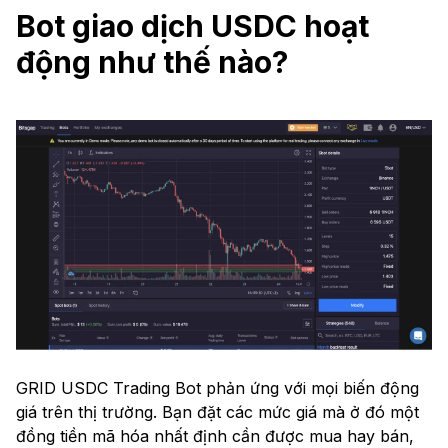
Bot giao dịch USDС hoạt
động như thế nào?
GRID USDC Trading Bot phản ứng với mọi biến động
giá trên thị trường. Bạn đặt các mức giá mà ở đó một
đồng tiền mã hóa nhất định cần được mua hay bán,