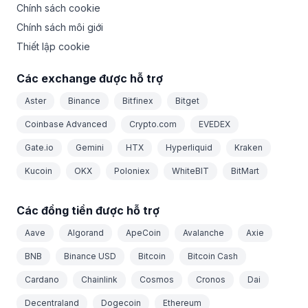
Chính sách cookie
Chính sách môi giới
Thiết lập cookie
Các exchange được hỗ trợ
Aster
Binance
Bitfinex
Bitget
Coinbase Advanced
Crypto.com
EVEDEX
Gate.io
Gemini
HTX
Hyperliquid
Kraken
Kucoin
OKX
Poloniex
WhiteBIT
BitMart
Các đồng tiền được hỗ trợ
Aave
Algorand
ApeCoin
Avalanche
Axie
BNB
Binance USD
Bitcoin
Bitcoin Cash
Cardano
Chainlink
Cosmos
Cronos
Dai
Decentraland
Dogecoin
Ethereum