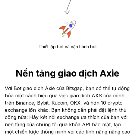
Thiết lập bot và vận hành bot
Nền tảng giao dịch Axie
Với Bot giao dịch Axie của Bitsgap, bạn có thể tự động
hóa một cách hiệu quả việc giao dịch AXS của mình
trên Binance, Bybit, Kucoin, OKX, và hơn 10 crypto
exchange lớn khác. Bạn không cần phải đặt lệnh thủ
công nữa: Hãy kết nối exchange ưa thích của bạn với
nền tảng của chúng tôi qua khóa API bảo mật, tạo
một chiến lược thông minh với các tính năng nâng cao