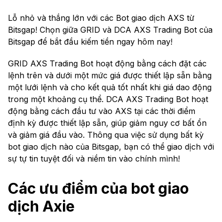
Lỗ nhỏ và thắng lớn với các Bot giao dịch AXS từ
Bitsgap! Chọn giữa GRID và DCA AXS Trading Bot của
Bitsgap để bắt đầu kiếm tiền ngay hôm nay!
GRID AXS Trading Bot hoạt động bằng cách đặt các
lệnh trên và dưới một mức giá được thiết lập sẵn bằng
một lưới lệnh và cho kết quả tốt nhất khi giá dao động
trong một khoảng cụ thể. DCA AXS Trading Bot hoạt
động bằng cách đầu tư vào AXS tại các thời điểm
định kỳ được thiết lập sẵn, giúp giảm nguy cơ bất ổn
và giảm giá đầu vào. Thông qua việc sử dụng bất kỳ
bot giao dịch nào của Bitsgap, bạn có thể giao dịch với
sự tự tin tuyệt đối và niềm tin vào chính mình!
Các ưu điểm của bot giao
dịch Axie