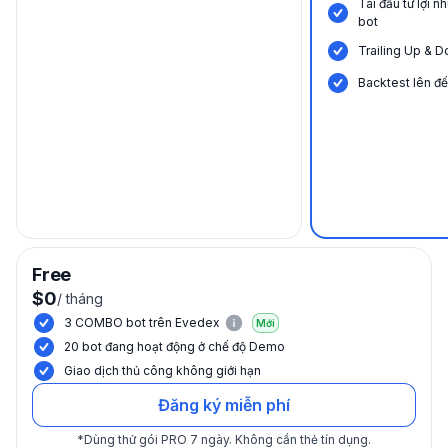
Tái đầu tư lợi 
bot
Trailing Up & 
Вacktest lên đ
Free
$0
/
tháng
3 COMBO bot trên Evedex
Mới
20 bot đang hoạt động ở chế độ Demo
Giao dịch thủ công không giới hạn
Đăng ký miễn phí
*
Dùng thử gói PRO 7 ngày.
Không cần thẻ tín dụng.