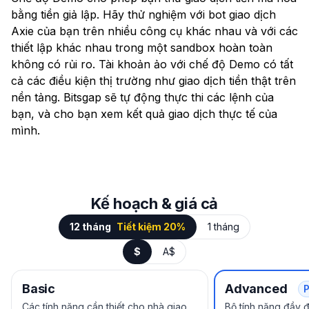
bằng tiền giả lập. Hãy thử nghiệm với bot giao dịch
Axie của bạn trên nhiều công cụ khác nhau và với các
thiết lập khác nhau trong một sandbox hoàn toàn
không có rủi ro. Tài khoản ảo với chế độ Demo có tất
cả các điều kiện thị trường như giao dịch tiền thật trên
nền tảng. Bitsgap sẽ tự động thực thi các lệnh của
bạn, và cho bạn xem kết quả giao dịch thực tế của
mình.
Kế hoạch & giá cả
12 tháng
Tiết kiệm 20%
1 tháng
$
A$
Basic
Advanced
P
Các tính năng cần thiết cho nhà giao
Bộ tính năng đầy 