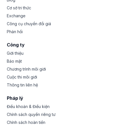
Cơ sở tri thức
Exchange
Công cụ chuyển đổi giá
Phản hồi
Công ty
Giới thiệu
Bảo mật
Chương trình môi giới
Cuộc thi môi giới
Thông tin liên hệ
Pháp lý
Điều khoản & Điều kiện
Chính sách quyền riêng tư
Chính sách hoàn tiền