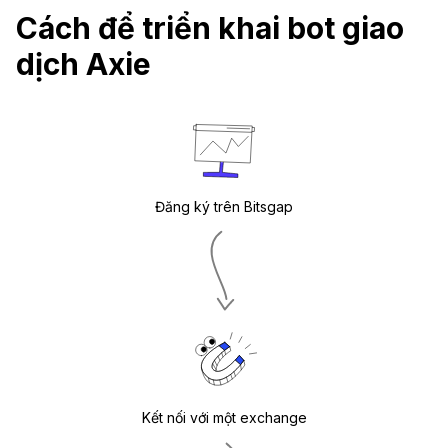
Cách để triển khai bot giao
dịch Axie
Đăng ký trên Bitsgap
Kết nối với một exchange