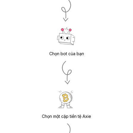
Chọn bot của bạn
Chọn một cặp tiền tệ Axie