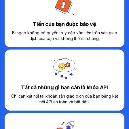
Tiền của bạn được bảo vệ
Bitsgap không có quyền truy cập vào tiền trên sàn giao
dịch của bạn và không thể rút chúng.
Tất cả những gì bạn cần là khóa API
Chỉ cần kết nối tài khoản sàn giao dịch của bạn bằng kết
nối API an toàn và bắt đầu.