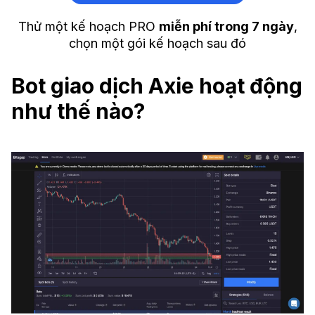
Thử một kế hoạch PRO
miễn phí trong 7 ngày
,
chọn một gói kế hoạch sau đó
Bot giao dịch Axie hoạt động
như thế nào?