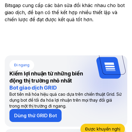
Bitsgap cung cấp các bản sửa đổi khác nhau cho bot
giao dịch, để bạn có thể kết hợp nhiều thiết lập và
chiến lược để đạt được kết quả tốt hơn.
Đi ngang
Kiếm lợi nhuận từ những biến
động thị trường nhỏ nhất
Bot giao dịch GRID
Bot tiền mã hóa hiệu quả cao dựa trên chiến thuật Grid. Sử
dụng bot để tối đa hóa lợi nhuận trên mọi thay đổi giá
trong một thị trường đi ngang.
Dùng thử GRID Bot
Được khuyến nghị