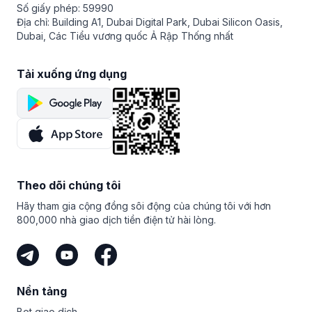
Số giấy phép: 59990
Địa chỉ: Building A1, Dubai Digital Park, Dubai Silicon Oasis,
Dubai, Các Tiểu vương quốc Ả Rập Thống nhất
Tải xuống ứng dụng
Theo dõi chúng tôi
Hãy tham gia cộng đồng sôi động của chúng tôi với hơn
800,000 nhà giao dịch tiền điện tử hài lòng.
Nền tảng
Bot giao dịch