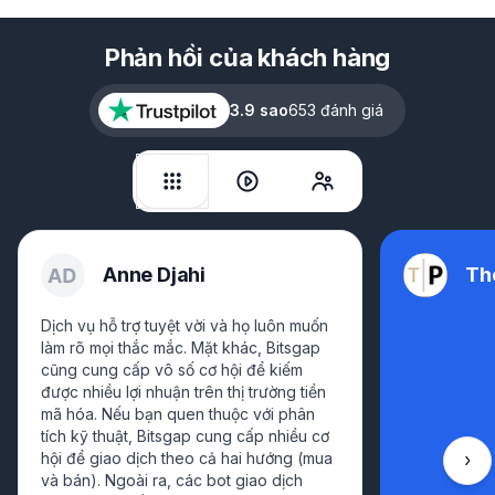
Phản hồi của khách hàng
3.9 sao
653 đánh giá
Anne Djahi
Th
Dịch vụ hỗ trợ tuyệt vời và họ luôn muốn
làm rõ mọi thắc mắc. Mặt khác, Bitsgap
cũng cung cấp vô số cơ hội để kiếm
được nhiều lợi nhuận trên thị trường tiền
mã hóa. Nếu bạn quen thuộc với phân
tích kỹ thuật, Bitsgap cung cấp nhiều cơ
hội để giao dịch theo cả hai hướng (mua
Cuộ
và bán). Ngoài ra, các bot giao dịch