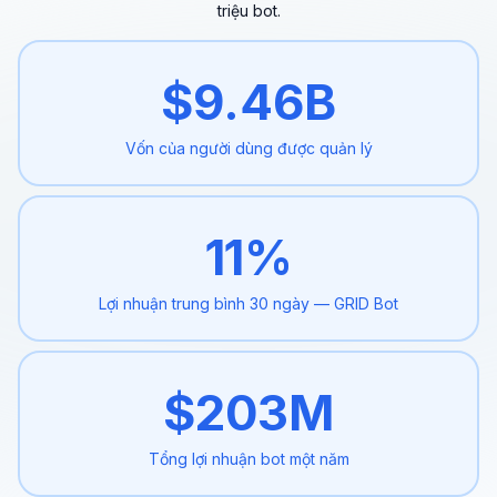
triệu bot.
$
9.46
B
Vốn của người dùng được
quản lý
11
%
Lợi nhuận trung bình 30 ngày
— GRID Bot
$
203
M
Tổng lợi nhuận
bot một năm