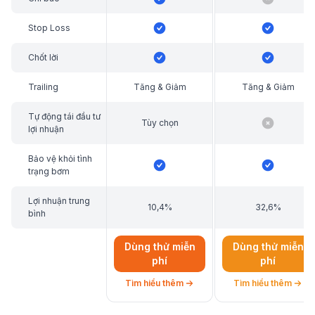
Stop Loss
Chốt lời
Trailing
Tăng & Giảm
Tăng & Giảm
Tự động tái đầu tư
Tùy chọn
lợi nhuận
Bảo vệ khỏi tình
trạng bơm
Lợi nhuận trung
10,4%
32,6%
bình
Dùng thử miễn
Dùng thử miễn
phí
phí
Tìm hiểu thêm
Tìm hiểu thêm
về Bot giao dịch DCA Futures
về Bot giao dịch 