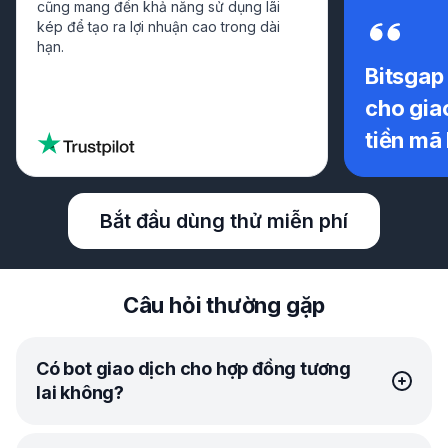
cũng mang đến khả năng sử dụng lãi
kép để tạo ra lợi nhuận cao trong dài
hạn.
Bitsgap 
cho gia
tiền mã
Bắt đầu dùng thử miễn phí
Câu hỏi thường gặp
Có bot giao dịch cho hợp đồng tương
lai không?