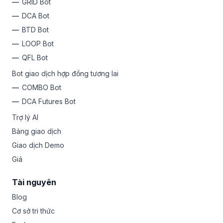
GRID Bot
DCA Bot
BTD Bot
LOOP Bot
QFL Bot
Bot giao dịch hợp đồng tương lai
COMBO Bot
DCA Futures Bot
Trợ lý AI
Bảng giao dịch
Giao dịch Demo
Giá
Tài nguyên
Blog
Cơ sở tri thức