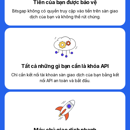
Tiền của bạn được bảo vệ
Bitsgap không có quyền truy cập vào tiền trên sàn giao
dịch của bạn và không thể rút chúng.
Tất cả những gì bạn cần là khóa API
Chỉ cần kết nối tài khoản sàn giao dịch của bạn bằng kết
nối API an toàn và bắt đầu.
Máy chủ giao dịch nhanh