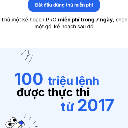
Bắt đầu dùng thử miễn phí
Thử một kế hoạch PRO
miễn phí trong 7 ngày
, chọn
một gói kế hoạch sau đó
100
triệu lệnh
được thực thi
2017
từ