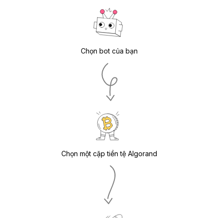
Chọn bot của bạn
Chọn một cặp tiền tệ Algorand