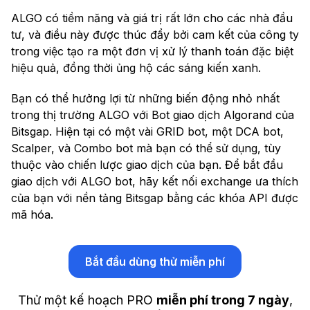
ALGO có tiềm năng và giá trị rất lớn cho các nhà đầu
tư, và điều này được thúc đẩy bởi cam kết của công ty
trong việc tạo ra một đơn vị xử lý thanh toán đặc biệt
hiệu quả, đồng thời ủng hộ các sáng kiến xanh.
Bạn có thể hưởng lợi từ những biến động nhỏ nhất
trong thị trường ALGO với Bot giao dịch Algorand của
Bitsgap. Hiện tại có một vài GRID bot, một DCA bot,
Scalper, và Combo bot mà bạn có thể sử dụng, tùy
thuộc vào chiến lược giao dịch của bạn. Để bắt đầu
giao dịch với ALGO bot, hãy kết nối exchange ưa thích
của bạn với nền tảng Bitsgap bằng các khóa API được
mã hóa.
Bắt đầu dùng thử miễn phí
Thử một kế hoạch PRO
miễn phí trong 7 ngày
,