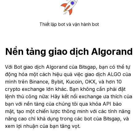
Thiết lập bot và vận hành bot
Nền tảng giao dịch Algorand
Với Bot giao dịch Algorand của Bitsgap, bạn có thể tự
động hóa một cách hiệu quả việc giao dịch ALGO của
mình trên Binance, Bybit, Kucoin, OKX, và hơn 10
crypto exchange lớn khác. Bạn không cần phải đặt
lệnh thủ công nữa: Hãy kết nối exchange ưa thích của
bạn với nền tảng của chúng tôi qua khóa API bảo
mật, tạo một chiến lược thông minh với các tính năng
nâng cao chỉ khả dụng trong các bot của Bitsgap, và
xem lợi nhuận của bạn tăng vọt.