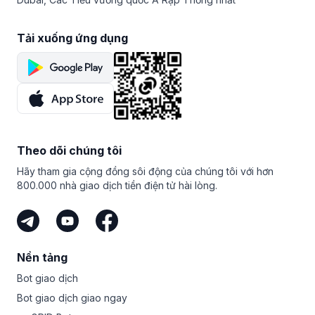
Tải xuống ứng dụng
Theo dõi chúng tôi
Hãy tham gia cộng đồng sôi động của chúng tôi với hơn
800.000 nhà giao dịch tiền điện tử hài lòng.
Nền tảng
Bot giao dịch
Bot giao dịch giao ngay