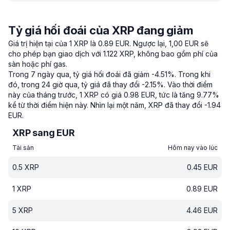
Tỷ giá hối đoái của XRP đang giảm
Giá trị hiện tại của 1 XRP là 0.89 EUR.
Ngược lại, 1,00 EUR sẽ
cho phép bạn giao dịch với 1.122 XRP, không bao gồm phí của
sàn hoặc phí gas.
Trong 7 ngày qua, tỷ giá hối đoái đã giảm -4.51%.
Trong khi
đó, trong 24 giờ qua, tỷ giá đã thay đổi -2.15%.
Vào thời điểm
này của tháng trước, 1 XRP có giá 0.98 EUR, tức là tăng 9.77%
kể từ thời điểm hiện này.
Nhìn lại một năm, XRP đã thay đổi -1.94
EUR.
XRP sang EUR
Tài sản
Hôm nay vào lúc
0.5
XRP
0.45
EUR
1
XRP
0.89
EUR
5
XRP
4.46
EUR