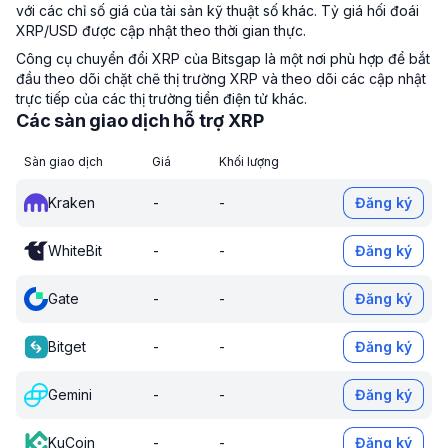
với các chỉ số giá của tài sản kỹ thuật số khác. Tỷ giá hối đoái
XRP/USD được cập nhật theo thời gian thực.
Công cụ chuyển đổi XRP của Bitsgap là một nơi phù hợp để bắt
đầu theo dõi chặt chẽ thị trường XRP và theo dõi các cập nhật
trực tiếp của các thị trường tiền điện tử khác.
Các sàn giao dịch hỗ trợ XRP
Sàn giao dịch
Giá
Khối lượng
Kraken
-
-
Đăng ký
WhiteBit
-
-
Đăng ký
Gate
-
-
Đăng ký
Bitget
-
-
Đăng ký
Gemini
-
-
Đăng ký
KuCoin
-
-
Đăng ký