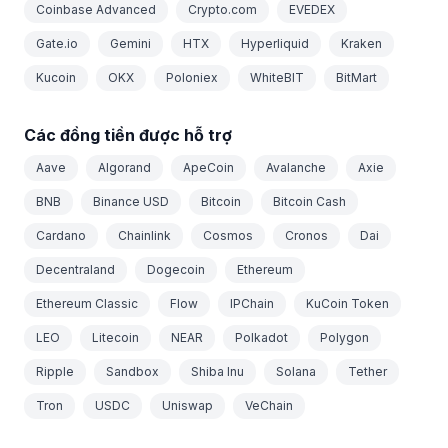
Coinbase Advanced
Crypto.com
EVEDEX
Gate.io
Gemini
HTX
Hyperliquid
Kraken
Kucoin
OKX
Poloniex
WhiteBIT
BitMart
Các đồng tiền được hỗ trợ
Aave
Algorand
ApeCoin
Avalanche
Axie
BNB
Binance USD
Bitcoin
Bitcoin Cash
Cardano
Chainlink
Cosmos
Cronos
Dai
Decentraland
Dogecoin
Ethereum
Ethereum Classic
Flow
IPChain
KuCoin Token
LEO
Litecoin
NEAR
Polkadot
Polygon
Ripple
Sandbox
Shiba Inu
Solana
Tether
Tron
USDC
Uniswap
VeChain