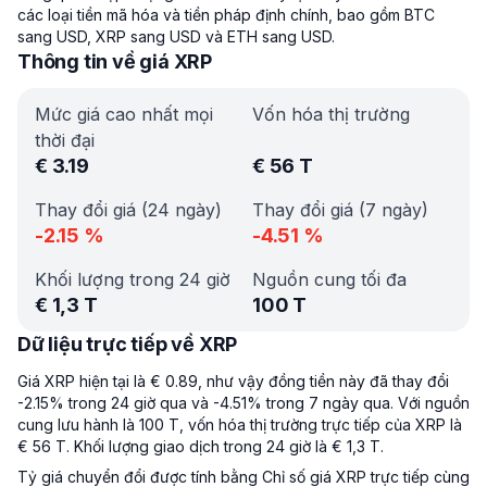
các loại tiền mã hóa và tiền pháp định chính, bao gồm BTC
sang USD, XRP sang USD và ETH sang USD.
Thông tin về giá XRP
Mức giá cao nhất mọi
Vốn hóa thị trường
thời đại
€
3.19
€
56 T
Thay đổi giá (24 ngày)
Thay đổi giá (7 ngày)
-2.15
%
-4.51
%
Khối lượng trong 24 giờ
Nguồn cung tối đa
€
1,3 T
100 T
Dữ liệu trực tiếp về XRP
Giá XRP hiện tại là € 0.89, như vậy đồng tiền này đã thay đổi
-2.15% trong 24 giờ qua và -4.51% trong 7 ngày qua. Với nguồn
cung lưu hành là 100 T, vốn hóa thị trường trực tiếp của XRP là
€ 56 T. Khối lượng giao dịch trong 24 giờ là € 1,3 T.
Tỷ giá chuyển đổi được tính bằng Chỉ số giá XRP trực tiếp cùng