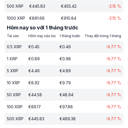
500
XRP
€
445.83
€
455.42
-2.15
%
1000
XRP
€
891.66
€
910.84
-2.15
%
Hôm nay so với 1 tháng trước
Tài sản
Hôm nay vào lúc
1 tháng trước
Thay đổi trong 1 tháng
0.5
XRP
€
0.45
€
0.49
-9.77
%
1
XRP
€
0.89
€
0.98
-9.77
%
5
XRP
€
4.46
€
4.89
-9.77
%
10
XRP
€
8.92
€
9.79
-9.77
%
50
XRP
€
44.58
€
48.94
-9.77
%
100
XRP
€
89.17
€
97.88
-9.77
%
500
XRP
€
445.83
€
489.38
-9.77
%