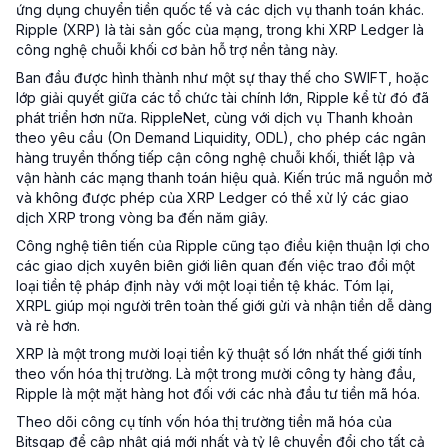
ứng dụng chuyển tiền quốc tế và các dịch vụ thanh toán khác.
Ripple (XRP) là tài sản gốc của mạng, trong khi XRP Ledger là
công nghệ chuỗi khối cơ bản hỗ trợ nền tảng này.
Ban đầu được hình thành như một sự thay thế cho SWIFT, hoặc
lớp giải quyết giữa các tổ chức tài chính lớn, Ripple kể từ đó đã
phát triển hơn nữa. RippleNet, cùng với dịch vụ Thanh khoản
theo yêu cầu (On Demand Liquidity, ODL), cho phép các ngân
hàng truyền thống tiếp cận công nghệ chuỗi khối, thiết lập và
vận hành các mạng thanh toán hiệu quả. Kiến trúc mã nguồn mở
và không được phép của XRP Ledger có thể xử lý các giao
dịch XRP trong vòng ba đến năm giây.
Công nghệ tiên tiến của Ripple cũng tạo điều kiện thuận lợi cho
các giao dịch xuyên biên giới liên quan đến việc trao đổi một
loại tiền tệ pháp định này với một loại tiền tệ khác. Tóm lại,
XRPL giúp mọi người trên toàn thế giới gửi và nhận tiền dễ dàng
và rẻ hơn.
XRP là một trong mười loại tiền kỹ thuật số lớn nhất thế giới tính
theo vốn hóa thị trường. Là một trong mười công ty hàng đầu,
Ripple là một mặt hàng hot đối với các nhà đầu tư tiền mã hóa.
Theo dõi công cụ tính vốn hóa thị trường tiền mã hóa của
Bitsgap để cập nhật giá mới nhất và tỷ lệ chuyển đổi cho tất cả