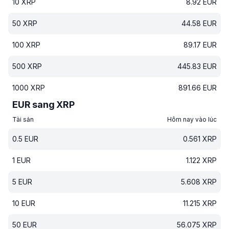
10
XRP
8.92
EUR
50
XRP
44.58
EUR
100
XRP
89.17
EUR
500
XRP
445.83
EUR
1000
XRP
891.66
EUR
EUR sang XRP
Tài sản
Hôm nay vào lúc
0.5
EUR
0.561
XRP
1
EUR
1.122
XRP
5
EUR
5.608
XRP
10
EUR
11.215
XRP
50
EUR
56.075
XRP