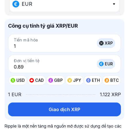
EUR
Công cụ tính tỷ giá XRP/EUR
Tiền mã hóa
XRP
Đơn vị tiền tệ
EUR
USD
CAD
GBP
JPY
ETH
BTC
1 EUR
1.122 XRP
Giao dịch XRP
Ripple là một nền tảng mã nguồn mở được sử dụng để tạo các