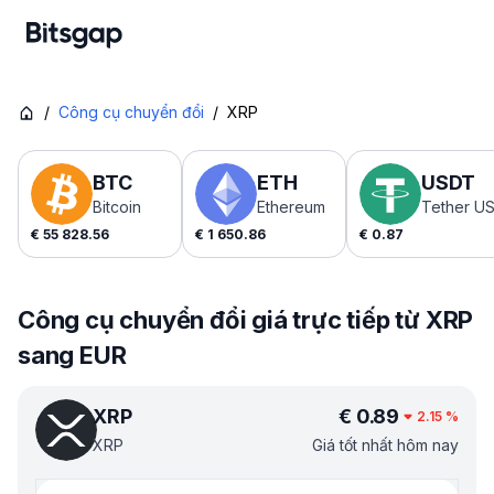
/
Công cụ chuyển đổi
/
XRP
BTC
ETH
USDT
Bitcoin
Ethereum
Tether U
€
55 828.56
€
1 650.86
€
0.87
Công cụ chuyển đổi giá trực tiếp từ XRP
sang EUR
XRP
€
0.89
2.15
%
XRP
Giá tốt nhất hôm nay