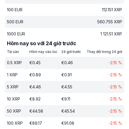
100
EUR
112.151
XRP
500
EUR
560.755
XRP
1000
EUR
1 121.51
XRP
Hôm nay so với 24 giờ trước
Tài sản
Hôm nay vào lúc
24 giờ trước
Thay đổi trong 24 giờ
0.5
XRP
€
0.45
€
0.46
-2.15
%
1
XRP
€
0.89
€
0.91
-2.15
%
5
XRP
€
4.46
€
4.55
-2.15
%
10
XRP
€
8.92
€
9.11
-2.15
%
50
XRP
€
44.58
€
45.54
-2.15
%
100
XRP
€
89.17
€
91.08
-2.15
%