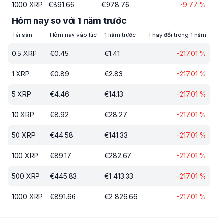
1000
XRP
€
891.66
€
978.76
-9.77
%
Hôm nay so với 1 năm trước
Tài sản
Hôm nay vào lúc
1 năm trước
Thay đổi trong 1 năm
0.5
XRP
€
0.45
€
1.41
-217.01
%
1
XRP
€
0.89
€
2.83
-217.01
%
5
XRP
€
4.46
€
14.13
-217.01
%
10
XRP
€
8.92
€
28.27
-217.01
%
50
XRP
€
44.58
€
141.33
-217.01
%
100
XRP
€
89.17
€
282.67
-217.01
%
500
XRP
€
445.83
€
1 413.33
-217.01
%
1000
XRP
€
891.66
€
2 826.66
-217.01
%