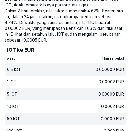
IOT, tidak termasuk biaya platform atau gas.
Dalam 7 hari terakhir, nilai tukar sudah naik 4.62%.
Sementara
itu, dalam 24 jam terakhir, nilai tukarnya berubah sebesar
4.74%.
Di waktu yang sama bulan lalu, nilai 1 IOT adalah
0.00002 EUR, yang merupakan kenaikan 1.03% dari nilai saat
ini.
Dilihat dari setahun lalu, IOT sudah mengalami perubahan
sebesar -0.0005 EUR.
IOT ke EUR
Aset
Hari ini pukul
0.5
IOT
0.000009
EUR
1
IOT
0.00002
EUR
5
IOT
0.00009
EUR
10
IOT
0.0002
EUR
50
IOT
0.0009
EUR
100
IOT
0.002
EUR