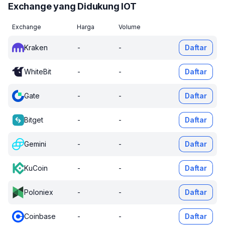
Exchange yang Didukung IOT
Exchange
Harga
Volume
Kraken
-
-
Daftar
WhiteBit
-
-
Daftar
Gate
-
-
Daftar
Bitget
-
-
Daftar
Gemini
-
-
Daftar
KuCoin
-
-
Daftar
Poloniex
-
-
Daftar
Coinbase
-
-
Daftar