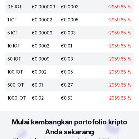
0.5
IOT
€
0.000009
€
0.0003
-2959.65
%
1
IOT
€
0.00002
€
0.0005
-2959.65
%
5
IOT
€
0.00009
€
0.003
-2959.65
%
10
IOT
€
0.0002
€
0.01
-2959.65
%
50
IOT
€
0.0009
€
0.03
-2959.65
%
100
IOT
€
0.002
€
0.05
-2959.65
%
500
IOT
€
0.01
€
0.27
-2959.65
%
1000
IOT
€
0.02
€
0.53
-2959.65
%
Mulai kembangkan portofolio kripto
Anda sekarang