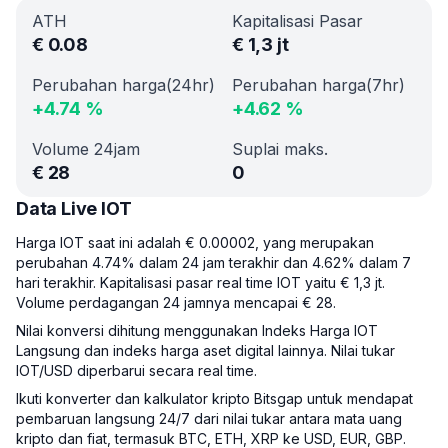
ATH
Kapitalisasi Pasar
€
0.08
€
1,3 jt
Perubahan harga(24hr)
Perubahan harga(7hr)
+
4.74
%
+
4.62
%
Volume 24jam
Suplai maks.
€
28
0
Data Live IOT
Harga IOT saat ini adalah € 0.00002, yang merupakan
perubahan 4.74% dalam 24 jam terakhir dan 4.62% dalam 7
hari terakhir. Kapitalisasi pasar real time IOT yaitu € 1,3 jt.
Volume perdagangan 24 jamnya mencapai € 28.
Nilai konversi dihitung menggunakan Indeks Harga IOT
Langsung dan indeks harga aset digital lainnya. Nilai tukar
IOT/USD diperbarui secara real time.
Ikuti konverter dan kalkulator kripto Bitsgap untuk mendapat
pembaruan langsung 24/7 dari nilai tukar antara mata uang
kripto dan fiat, termasuk BTC, ETH, XRP ke USD, EUR, GBP.