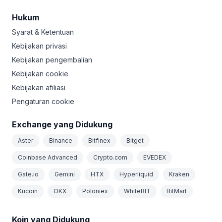
Hukum
Syarat & Ketentuan
Kebijakan privasi
Kebijakan pengembalian
Kebijakan cookie
Kebijakan afiliasi
Pengaturan cookie
Exchange yang Didukung
Aster
Binance
Bitfinex
Bitget
Coinbase Advanced
Crypto.com
EVEDEX
Gate.io
Gemini
HTX
Hyperliquid
Kraken
Kucoin
OKX
Poloniex
WhiteBIT
BitMart
Koin yang Didukung