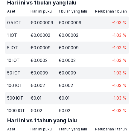
Hari ini vs 1 bulan yang lalu
Aset
Hari ini pukul
1 bulan yang lalu
Perubahan 1 bulan
0.5
IOT
€
0.000009
€
0.000009
-1.03
%
1
IOT
€
0.00002
€
0.00002
-1.03
%
5
IOT
€
0.00009
€
0.00009
-1.03
%
10
IOT
€
0.0002
€
0.0002
-1.03
%
50
IOT
€
0.0009
€
0.0009
-1.03
%
100
IOT
€
0.002
€
0.002
-1.03
%
500
IOT
€
0.01
€
0.01
-1.03
%
1000
IOT
€
0.02
€
0.02
-1.03
%
Hari ini vs 1 tahun yang lalu
Aset
Hari ini pukul
1 tahun yang lalu
Perubahan 1 tahun