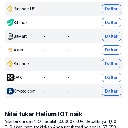
Binance US
-
-
Daftar
Bitfinex
-
-
Daftar
BitMart
-
-
Daftar
Aster
-
-
Daftar
Binance
-
-
Daftar
OKX
-
-
Daftar
Crypto.com
-
-
Daftar
Nilai tukar Helium IOT naik
Nilai terkini dari 1 IOT adalah 0.00002 EUR.
Sebaliknya, 1,00
EUR akan memungkinkan Anda untuk trading senilai 57 659