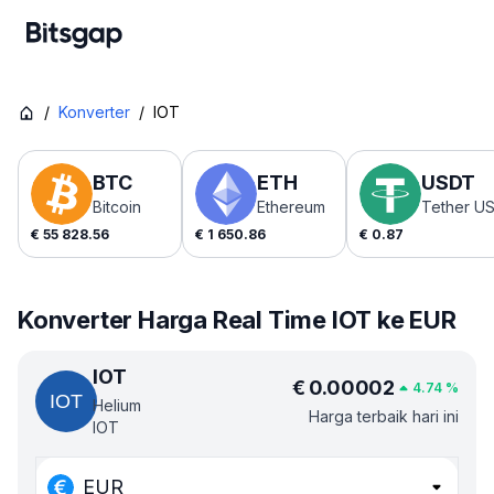
/
Konverter
/
IOT
BTC
ETH
USDT
Bitcoin
Ethereum
Tether U
€
55 828.56
€
1 650.86
€
0.87
Konverter Harga Real Time IOT ke EUR
IOT
€
0.00002
4.74
%
Helium
Harga terbaik hari ini
IOT
EUR