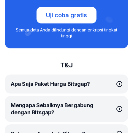
Uji coba gratis
Semua data Anda dilindungi dengan enkripsi tingkat
tinggi
T&J
Apa Saja Paket Harga Bitsgap?
Bitsgap menawarkan
paket-paket
yang simpel dan
Mengapa Sebaiknya Bergabung
terjangkau bagi tiap trader.
dengan Bitsgap?
Paket Basic ideal sebagai permulaan. Anda akan
mendapatkan akses ke 10
DCA bot
untuk mengotomasi
investasi jangka panjang, ditambah 3
GRID bot
untuk
Sejak meledak di tahun 2017, Bitsgap telah berkembang