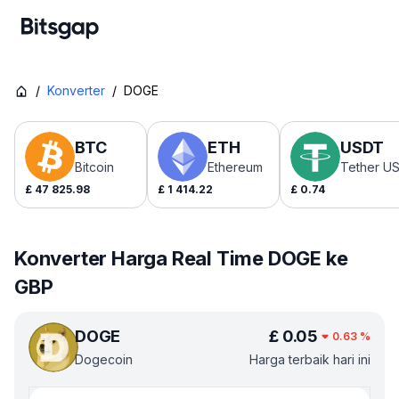
/
Konverter
/
DOGE
BTC
ETH
USDT
Bitcoin
Ethereum
Tether U
£
47 825.98
£
1 414.22
£
0.74
Konverter Harga Real Time DOGE ke
GBP
DOGE
£
0.05
0.63
%
Dogecoin
Harga terbaik hari ini