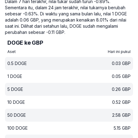
Dalam 7 hari terakhir, nilai tukar sudah turun -0.89%.
Sementara itu, dalam 24 jam terakhir, nilai tukarnya berubah
sebesar -0.63%.
Di waktu yang sama bulan lalu, nilai 1 DOGE
adalah 0.06 GBP, yang merupakan kenaikan 8.01% dari nilai
saat ini.
Dilihat dari setahun lalu, DOGE sudah mengalami
perubahan sebesar -0.11 GBP.
DOGE ke GBP
Aset
Hari ini pukul
0.5
DOGE
0.03
GBP
1
DOGE
0.05
GBP
5
DOGE
0.26
GBP
10
DOGE
0.52
GBP
50
DOGE
2.58
GBP
100
DOGE
5.15
GBP