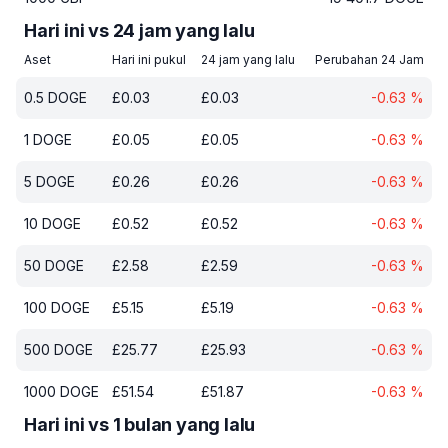
Hari ini vs 24 jam yang lalu
Aset
Hari ini pukul
24 jam yang lalu
Perubahan 24 Jam
0.5
DOGE
£
0.03
£
0.03
-0.63
%
1
DOGE
£
0.05
£
0.05
-0.63
%
5
DOGE
£
0.26
£
0.26
-0.63
%
10
DOGE
£
0.52
£
0.52
-0.63
%
50
DOGE
£
2.58
£
2.59
-0.63
%
100
DOGE
£
5.15
£
5.19
-0.63
%
500
DOGE
£
25.77
£
25.93
-0.63
%
1000
DOGE
£
51.54
£
51.87
-0.63
%
Hari ini vs 1 bulan yang lalu