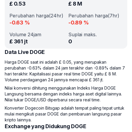
£
0.53
£
8 M
Perubahan harga(24hr)
Perubahan harga(7hr)
-0.63
%
-0.89
%
Volume 24jam
Suplai maks.
£
361 jt
0
Data Live DOGE
Harga DOGE saat ini adalah £ 0.05, yang merupakan
perubahan -0.63% dalam 24 jam terakhir dan -0.89% dalam 7
hari terakhir. Kapitalisasi pasar real time DOGE yaitu £ 8 M.
Volume perdagangan 24 jamnya mencapai £ 361 jt.
Nilai konversi dihitung menggunakan Indeks Harga DOGE
Langsung bersama dengan indeks harga aset digital lainnya.
Nilai tukar DOGE/USD diperbarui secara real time.
Konverter Dogecoin Bitsgap adalah tempat paling tepat untuk
mulai mengikuti pasar DOGE dan pembaruan langsung pasar
kripto lainnya.
Exchange yang Didukung DOGE