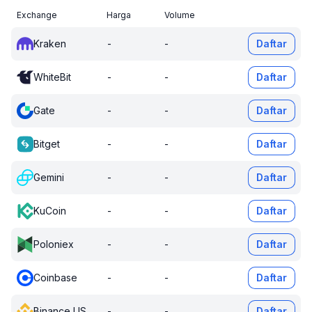
Exchange
Harga
Volume
Kraken
-
-
Daftar
WhiteBit
-
-
Daftar
Gate
-
-
Daftar
Bitget
-
-
Daftar
Gemini
-
-
Daftar
KuCoin
-
-
Daftar
Poloniex
-
-
Daftar
Coinbase
-
-
Daftar
Binance US
-
-
Daftar