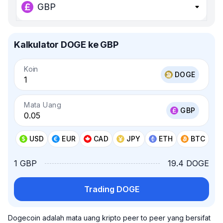
GBP
Kalkulator DOGE ke GBP
Koin
DOGE
Mata Uang
GBP
USD
EUR
CAD
JPY
ETH
BTC
1 GBP
19.4 DOGE
Trading DOGE
Dogecoin adalah mata uang kripto peer to peer yang bersifat