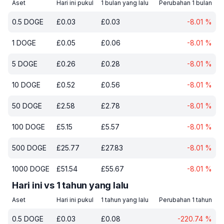
Aset
Hari ini pukul
1 bulan yang lalu
Perubahan 1 bulan
0.5
DOGE
£
0.03
£
0.03
-8.01
%
1
DOGE
£
0.05
£
0.06
-8.01
%
5
DOGE
£
0.26
£
0.28
-8.01
%
10
DOGE
£
0.52
£
0.56
-8.01
%
50
DOGE
£
2.58
£
2.78
-8.01
%
100
DOGE
£
5.15
£
5.57
-8.01
%
500
DOGE
£
25.77
£
27.83
-8.01
%
1000
DOGE
£
51.54
£
55.67
-8.01
%
Hari ini vs 1 tahun yang lalu
Aset
Hari ini pukul
1 tahun yang lalu
Perubahan 1 tahun
0.5
DOGE
£
0.03
£
0.08
-220.74
%