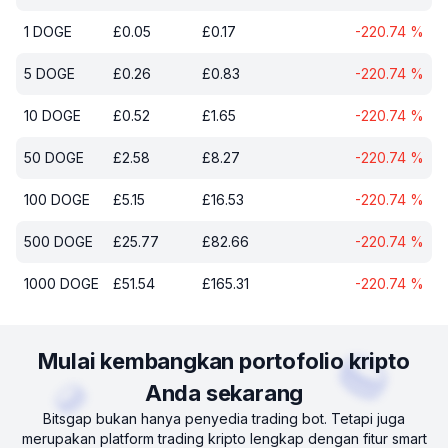
1
DOGE
£
0.05
£
0.17
-220.74
%
5
DOGE
£
0.26
£
0.83
-220.74
%
10
DOGE
£
0.52
£
1.65
-220.74
%
50
DOGE
£
2.58
£
8.27
-220.74
%
100
DOGE
£
5.15
£
16.53
-220.74
%
500
DOGE
£
25.77
£
82.66
-220.74
%
1000
DOGE
£
51.54
£
165.31
-220.74
%
Mulai kembangkan portofolio kripto
Anda sekarang
Bitsgap bukan hanya penyedia trading bot. Tetapi juga
merupakan platform trading kripto lengkap dengan fitur smart