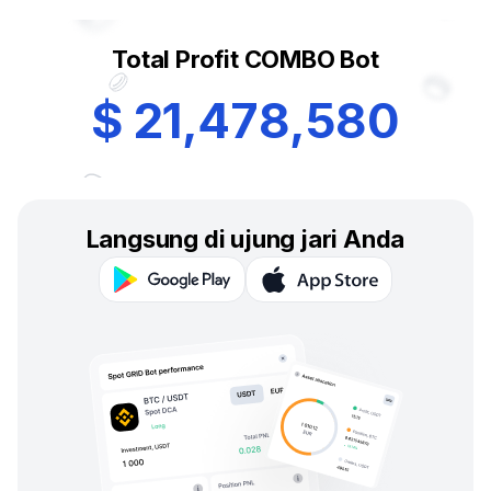
Total Profit COMBO Bot
$
2
1
,
4
7
8
,
5
8
0
Langsung di ujung jari Anda