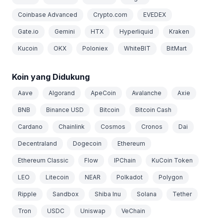
Coinbase Advanced
Crypto.com
EVEDEX
Gate.io
Gemini
HTX
Hyperliquid
Kraken
Kucoin
OKX
Poloniex
WhiteBIT
BitMart
Koin yang Didukung
Aave
Algorand
ApeCoin
Avalanche
Axie
BNB
Binance USD
Bitcoin
Bitcoin Cash
Cardano
Chainlink
Cosmos
Cronos
Dai
Decentraland
Dogecoin
Ethereum
Ethereum Classic
Flow
IPChain
KuCoin Token
LEO
Litecoin
NEAR
Polkadot
Polygon
Ripple
Sandbox
Shiba Inu
Solana
Tether
Tron
USDC
Uniswap
VeChain