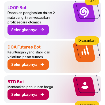
Baru
LOOP Bot
Dapatkan penghasilan dalam 2
mata uang & reinvestasikan
profit secara otomatis
Selengkapnya
tentang LOOP Trading Bot
Disarankan
DCA Futures Bot
Keuntungan yang stabil dari
volatilitas pasar futures
Selengkapnya
tentang DCA Futures Trading Bot
BTD Bot
Manfaatkan penurunan harga
Selengkapnya
tentang BTD Trading Bot