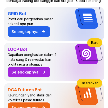
berbagai trading bot canggih dari Bitsgap - Coba sekarang!
GRID Bot
Profit dari pergerakan pasar
sekecil apa pun
Selengkapnya
tentang GRID Trading Bot
Baru
LOOP Bot
Dapatkan penghasilan dalam 2
mata uang & reinvestasikan
profit secara otomatis
Selengkapnya
tentang LOOP Trading Bot
Disarankan
DCA Futures Bot
Keuntungan yang stabil dari
volatilitas pasar futures
Selengkapnya