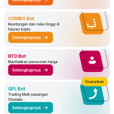
tentang DCA Futures Trading Bot
COMBO Bot
Keuntungan dan risiko tinggi di
futures kripto
Selengkapnya
tentang COMBO Trading Bot
BTD Bot
Manfaatkan penurunan harga
Selengkapnya
tentang BTD Trading Bot
Disarankan
QFL Bot
Trading Multi-pasangan
Otomatis
Selengkapnya
tentang QFL Trading Bot