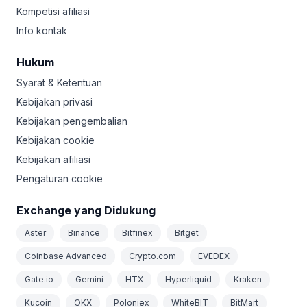
Kompetisi afiliasi
Info kontak
Hukum
Syarat & Ketentuan
Kebijakan privasi
Kebijakan pengembalian
Kebijakan cookie
Kebijakan afiliasi
Pengaturan cookie
Exchange yang Didukung
Aster
Binance
Bitfinex
Bitget
Coinbase Advanced
Crypto.com
EVEDEX
Gate.io
Gemini
HTX
Hyperliquid
Kraken
Kucoin
OKX
Poloniex
WhiteBIT
BitMart