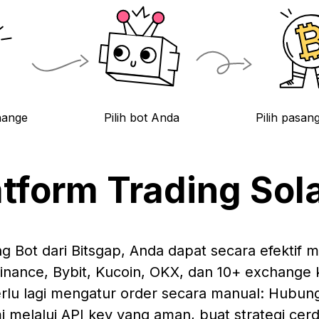
hange
Pilih bot Anda
Pilih pasan
atform Trading Sol
g Bot dari Bitsgap, Anda dapat secara efektif
Binance, Bybit, Kucoin, OKX, dan 10+ exchange 
perlu lagi mengatur order secara manual: Hubun
 melalui API key yang aman, buat strategi cerda