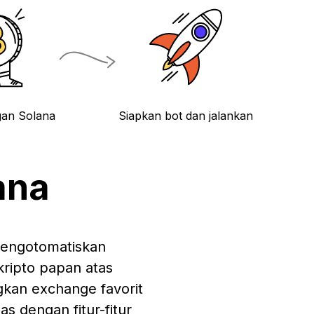
gan Solana
Siapkan bot dan jalankan
ana
 mengotomatiskan
kripto papan atas
gkan exchange favorit
s dengan fitur-fitur