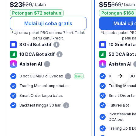
$23
$55
$29
$69
/
bulan
/
bulan
Potongan $72 setahun
Potongan $168 
Mulai uji coba gratis
Mulai uji
*
Uji coba paket PRO selama 7 hari.
Tidak
*
Uji coba paket PRO
perlu kartu kredit.
perlu ka
3 Grid Bot aktif
10 Grid Bot a
10 DCA Bot aktif
50 DCA Bot a
Asisten AI
Asisten AI
3 bot COMBO di Evedex
10 bot COMBO 
Baru
Trading Manual tanpa batas
Trading Manual
Smart Order tanpa batas
Smart Order ta
Backtest hingga 30 hari
Futures Bot
Investasikan ke
DCA bot
Trailing Up & 