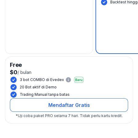
Backtest hingga
Free
$0
/
bulan
3 bot COMBO di Evedex
Baru
20 Bot aktif di Demo
Trading Manual tanpa batas
Mendaftar Gratis
*
Uji coba paket PRO selama 7 hari.
Tidak perlu kartu kredit.