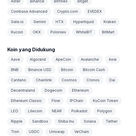
Aster
Binance
Bitfinex
Bitget
Coinbase Advanced
Crypto.com
EVEDEX
Gate.io
Gemini
HTX
Hyperliquid
Kraken
Kucoin
OKX
Poloniex
WhiteBIT
BitMart
Koin yang Didukung
Aave
Algorand
ApeCoin
Avalanche
Axie
BNB
Binance USD
Bitcoin
Bitcoin Cash
Cardano
Chainlink
Cosmos
Cronos
Dai
Decentraland
Dogecoin
Ethereum
Ethereum Classic
Flow
IPChain
KuCoin Token
LEO
Litecoin
NEAR
Polkadot
Polygon
Ripple
Sandbox
Shiba Inu
Solana
Tether
Tron
USDC
Uniswap
VeChain