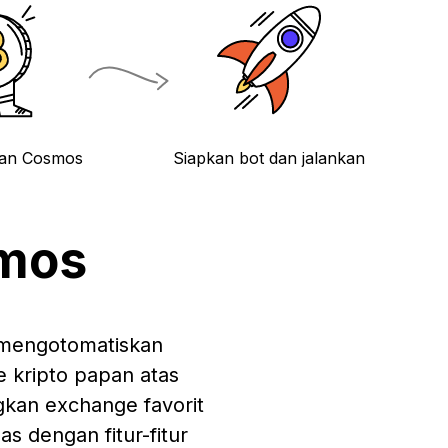
gan Cosmos
Siapkan bot dan jalankan
smos
f mengotomatiskan
e kripto papan atas
gkan exchange favorit
s dengan fitur-fitur