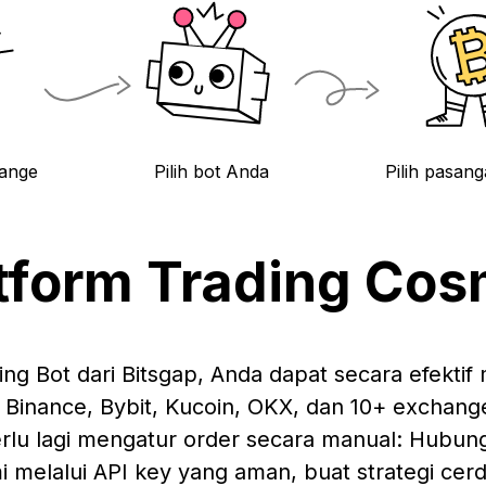
ange
Pilih bot Anda
Pilih pasan
tform Trading Co
g Bot dari Bitsgap, Anda dapat secara efekti
 Binance, Bybit, Kucoin, OKX, dan 10+ exchang
perlu lagi mengatur order secara manual: Hubun
 melalui API key yang aman, buat strategi cerda